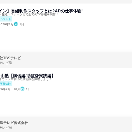
ライン】番組制作スタッフとは?ADの仕事体験!
・報道・スポーツまで全てのTV番組を制作！
イベント
2026年8月
1日
社TBSテレビ
テレビ局
緑山塾【講習編/助監督実践編】
オでドラマ制作の最前線を体験しよう！
仕事体験
026年9月・10月
1日
送テレビ株式会社
テレビ局