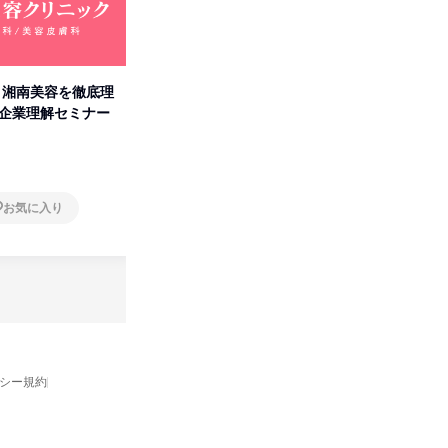
卒】湘南美容を徹底理
人事の心を動かす「自己表現」
「洋服の
付企業理解セミナー
の極意/選考官の本音を動画で公
分の強み
開
オンライン
オンラ
お気に入り
お気に入り
バシー規約