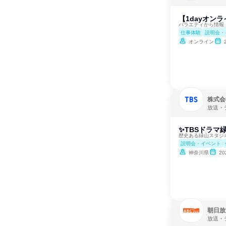
【1dayオン
バラエティから情報
仕事体験
説明会・
オンライン
株式会
放送・
✨TBSドラマ
歴史ある緑山スタジ
説明会・イベント
神奈川県
2
朝日放
放送・