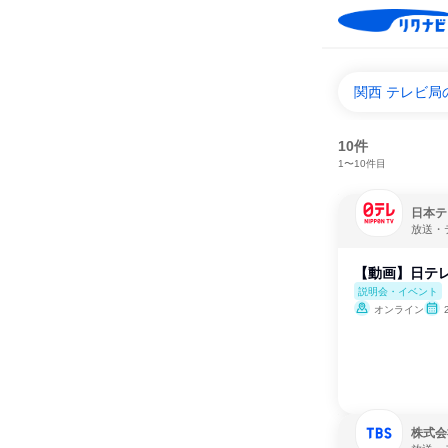
関西 テレビ
10件
1〜10件目
日本テ
放送・
【動画】日テレ
説明会・イベント
オンライン
株式会