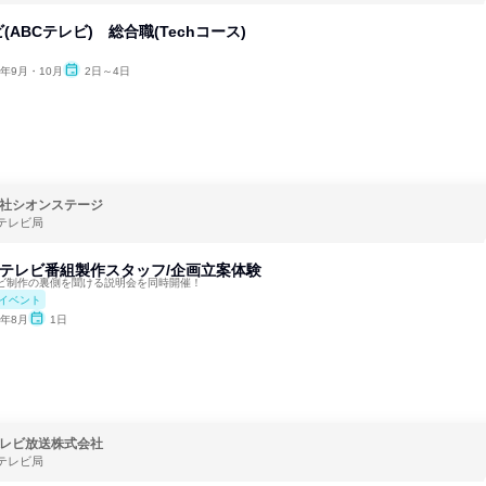
ABCテレビ) 総合職(Techコース)
6年9月・10月
2日～4日
社シオンステージ
テレビ局
内】テレビ番組製作スタッフ/企画立案体験
ビ制作の裏側を聞ける説明会を同時開催！
イベント
6年8月
1日
レビ放送株式会社
テレビ局