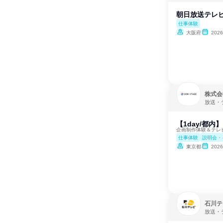
朝日放送テレビ(
仕事体験
大阪府
202
株式会
放送・
【1day/都
企画制作体験＆テレ
仕事体験
説明会・
東京都
202
石川テ
放送・