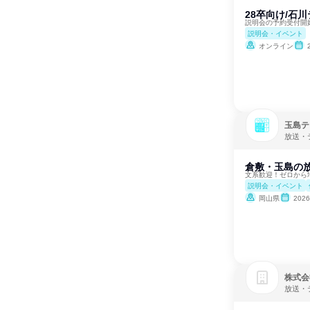
28卒向け/石
説明会の予約受付開始
説明会・イベント
オンライン
玉島テ
放送・
倉敷・玉島の
文系歓迎！ゼロから
説明会・イベント
岡山県
202
株式会
放送・