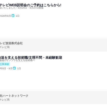
川テレビWEB説明会のご予約はこちらから!
いたしました！8月26日・8月27日開催
2026年8月
1日
レビ放送株式会社
テレビ局
放送を支える技術職/文理不問・未経験歓迎
地域のインフラを支える技術職へ
仕事体験
6年8月・9月
1日
社ハートネットワーク
テレビ局