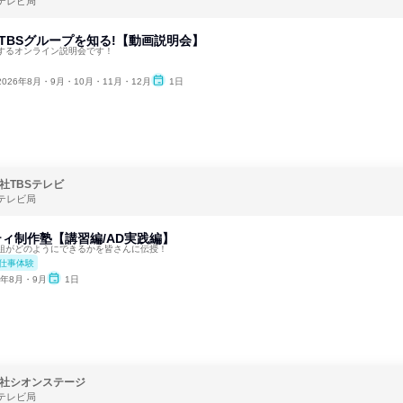
テレビ局
&TBSグループを知る!【動画説明会】
するオンライン説明会です！
2026年8月・9月・10月・11月・12月
1日
社TBSテレビ
テレビ局
ティ制作塾【講習編/AD実践編】
組がどのようにできるかを皆さんに伝授！
仕事体験
6年8月・9月
1日
社シオンステージ
テレビ局