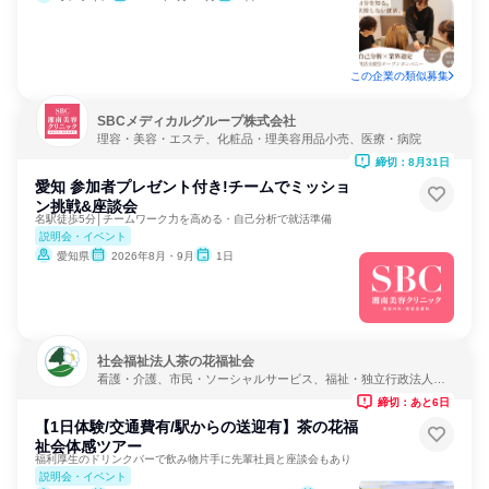
この企業の類似募集
SBCメディカルグループ株式会社
理容・美容・エステ、化粧品・理美容用品小売、医療・病院
締切：8月31日
愛知 参加者プレゼント付き!チームでミッショ
ン挑戦&座談会
名駅徒歩5分│チームワーク力を高める・自己分析で就活準備
説明会・イベント
愛知県
2026年8月・9月
1日
社会福祉法人茶の花福祉会
看護・介護、市民・ソーシャルサービス、福祉・独立行政法人・
NGO・NPO
締切：あと6日
【1日体験/交通費有/駅からの送迎有】茶の花福
祉会体感ツアー
福利厚生のドリンクバーで飲み物片手に先輩社員と座談会もあり
説明会・イベント