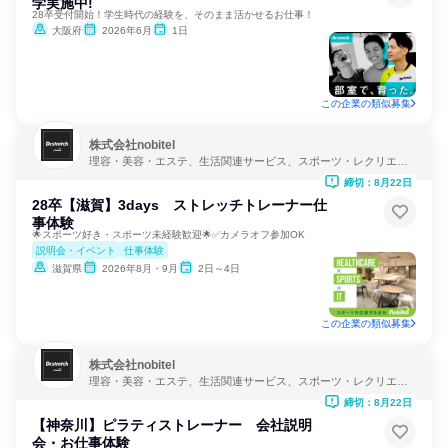
学実施中!
28卒受付開始！学生時代の経験を、そのまま活かせるお仕事！
大阪府
2026年6月
1日
この企業の類似募集
株式会社nobitel
理容・美容・エステ、生活関連サービス、スポーツ・レクリエー
ション
締切：8月22日
28卒【滋賀】3days ストレッチトレーナー仕
事体験
🌟スポーツ好き・スポーツ未経験歓迎🌟✅カメラオフ参加OK
説明会・イベント
仕事体験
滋賀県
2026年8月・9月
2日～4日
この企業の類似募集
株式会社nobitel
理容・美容・エステ、生活関連サービス、スポーツ・レクリエー
ション
締切：8月22日
【神奈川】ピラティストレーナー 会社説明
会・お仕事体験