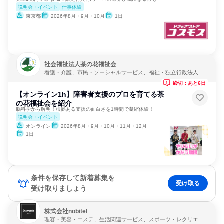
説明会・イベント
仕事体験
東京都
2026年8月・9月・10月
1日
社会福祉法人茶の花福祉会
看護・介護、市民・ソーシャルサービス、福祉・独立行政法人・
NGO・NPO
締切：あと6日
【オンライン1h】障害者支援のプロを育てる茶
の花福祉会を紹介
脳科学から解明！根拠ある支援の面白さを1時間で凝縮体験！
説明会・イベント
オンライン
2026年8月・9月・10月・11月・12月
1日
条件を保存して新着募集を
受け取る
受け取りましょう
株式会社nobitel
理容・美容・エステ、生活関連サービス、スポーツ・レクリエー