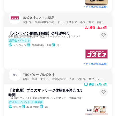
この企業の類似募集
株式会社コスモス薬品
化粧品・理美容用品小売、ドラッグストア、小売・卸売・商社
締切：あと2日
【オンライン開催/1時間】会社説明会
参加者限定特典有/私服OK/就活スタートダッシュにオススメ！
説明会・イベント
オンライン
2026年8月・9月
1日
この企業の類似募集
TBCグループ株式会社
理容・美容・エステ、生活関連サービス、化粧品・サプリメーカ
ー
締切：8月31日
【名古屋】プロのマッサージ体験&座談会 3.5
時間
【未経験/ブライダル美容志望歓迎】ハンドマッサージ体験付き！
説明会・イベント
仕事体験
愛知県
2026年8月
1日