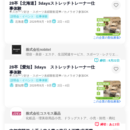
28卒【北海道】3daysストレッチトレーナー仕
事体験
🌟スポーツ好き・スポーツ未経験歓迎🌟✅カメラオフ参加OK
説明会・イベント
仕事体験
北海道
2026年8月・9月
2日～4日
この企業の類似募集
株式会社nobitel
理容・美容・エステ、生活関連サービス、スポーツ・レクリエー
ション
締切：8月22日
28卒【愛知】3days ストレッチトレーナー仕
事体験
🌟スポーツ好き・スポーツ未経験歓迎🌟✅カメラオフ参加OK
説明会・イベント
仕事体験
愛知県
2026年8月・9月
2日～4日
この企業の類似募集
株式会社コスモス薬品
化粧品・理美容用品小売、ドラッグストア、小売・卸売・商社
締切：あと2日