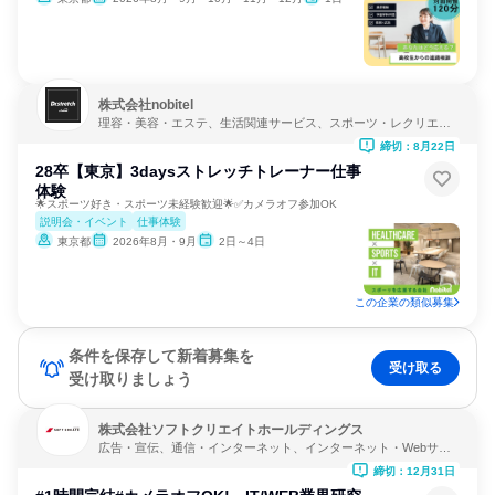
株式会社nobitel
理容・美容・エステ、生活関連サービス、スポーツ・レクリエー
ション
締切：8月22日
28卒【東京】3daysストレッチトレーナー仕事
体験
🌟スポーツ好き・スポーツ未経験歓迎🌟✅カメラオフ参加OK
説明会・イベント
仕事体験
東京都
2026年8月・9月
2日～4日
この企業の類似募集
条件を保存して新着募集を
受け取る
受け取りましょう
株式会社ソフトクリエイトホールディングス
広告・宣伝、通信・インターネット、インターネット・Webサー
ビス
締切：12月31日