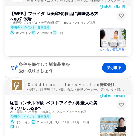
理容・美容・エステ、生活関連サービス、化粧品・サプリメーカ
ー
締切：8月31日
【WEB】ブライダル/美容/化粧品に興味ある方
へ60分体験
【未経験/ブライダル・美容志望歓迎】TBCカウンセリング体験
説明会・イベント
仕事体験
オンライン
2026年8月
1日
この企業の類似募集
条件を保存して新着募集を
受け取る
受け取りましょう
Ｃａｄｄｉｒｅａｔ Ｉｎｎｏｖａｔｉｏｎ株式会社
化粧品・理美容用品小売、食品・飲料メーカー、アパレル・繊
維・スポーツメーカー
締切：9月30日
経営コンサル体験│ベストアイテム殿堂入の美
容アパレル/28卒
WEB開催2h│社長参加│特典あり│グループワーク×FB◎
説明会・イベント
仕事体験
オンライン
2026年8月・9月・10月・11月・12月
1日