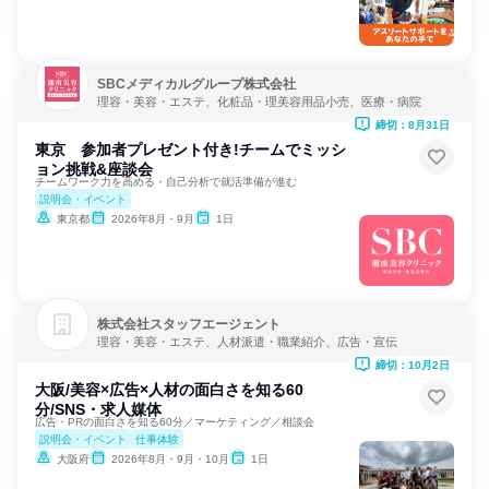
SBCメディカルグループ株式会社
理容・美容・エステ、化粧品・理美容用品小売、医療・病院
締切：8月31日
東京 参加者プレゼント付き!チームでミッシ
ョン挑戦&座談会
チームワーク力を高める・自己分析で就活準備が進む
説明会・イベント
東京都
2026年8月・9月
1日
株式会社スタッフエージェント
理容・美容・エステ、人材派遣・職業紹介、広告・宣伝
締切：10月2日
大阪/美容×広告×人材の面白さを知る60
分/SNS・求人媒体
広告・PRの面白さを知る60分／マーケティング／相談会
説明会・イベント
仕事体験
大阪府
2026年8月・9月・10月
1日