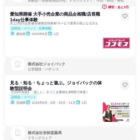
化粧品・理美容用品小売、ドラッグストア、小売・卸売・商社
締切：あと2日
愛知県開催 大手小売企業の商品企画職/店長職
1day仕事体験
売上1兆円企業/参加者限定特典有/サービス業界が気になる方も
説明会・イベント
仕事体験
愛知県
2026年9月
1日
株式会社ジョイパック
公営競技・パチンコ
見る・知る・ちょっと遊ぶ。ジョイパックの体
験型説明会
【1DAY対面】「楽しい」をつくる裏側を3時間で体感！
説明会・イベント
茨城県
2026年8月・9月・10月・11月
1日
株式会社杏林堂薬局
ドラッグストア