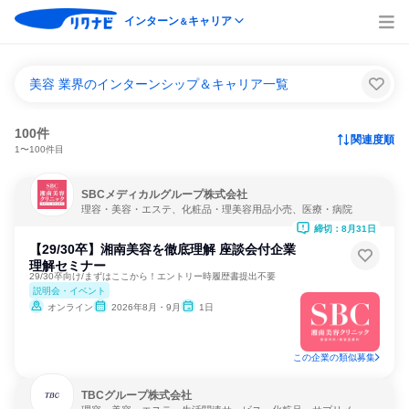
インターン
キャリア
＆
美容 業界のインターンシップ＆キャリア一覧
100件
関連度順
1〜100件目
SBCメディカルグループ株式会社
理容・美容・エステ、化粧品・理美容用品小売、医療・病院
締切：8月31日
【29/30卒】湘南美容を徹底理解 座談会付企業
理解セミナー
29/30卒向け/まずはここから！エントリー時履歴書提出不要
説明会・イベント
オンライン
2026年8月・9月
1日
この企業の類似募集
TBCグループ株式会社