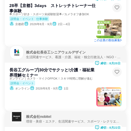
28卒【京都】3days ストレッチトレーナー仕
事体験
🌟スポーツ好き・スポーツ未経験歓迎🌟✅カメラオフ参加OK
説明会・イベント
仕事体験
京都府
2026年8月・9月
2日～4日
この企業の類似募集
株式会社長谷工シニアウェルデザイン
生活関連サービス、看護・介護、福祉・独立行政法人・NGO・N
PO
締切：8月20日
長谷工グループ|30分でサクッと!介護・福祉業
界理解セミナー
オンライン｜カメラ・マイクOFFOK！スキマ時間に理解が進む
説明会・イベント
オンライン
2026年8月・9月
1日
株式会社nobitel
理容・美容・エステ、生活関連サービス、スポーツ・レクリエー
ション
締切：8月22日