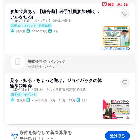
締切：あと2日
参加特典あり 【総合職】若手社員参加!働くリ
アルを知る!
【1day・対面・8/17（月）】浜松本社開催
説明会・イベント
仕事体験
静岡県
2026年8月
1日
この企業の類似募集
株式会社ジョイパック
公営競技・パチンコ
見る・知る・ちょっと遊ぶ。ジョイパックの体
験型説明会
【1DAY対面】「楽しい」をつくる裏側を3時間で体感！
説明会・イベント
群馬県
2026年8月・9月・10月・11月
1日
条件を保存して新着募集を
受け取る
受け取りましょう