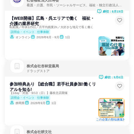
社会福祉法人白寿会
看護・介護、市民・ソーシャルサービス、福祉・独立行政法人・
NGO・NPO
締切：8月19日
【WEB開催】広島・呉エリアで働く 福祉・
介護の業界研究
転勤無／年休125日／月平均残業2h／大好きな地元で長く働く
説明会・イベント
仕事体験
オンライン
2026年8月・9月
1日
株式会社杏林堂薬局
ドラッグストア
締切：9月6日
参加特典あり 【総合職】若手社員参加!働くリ
アルを知る!
【1day・対面・9/13（日）】藤枝北店開催
説明会・イベント
仕事体験
静岡県
2026年9月
1日
この企業の類似募集
株式会社耕文社