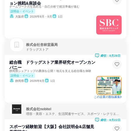
ョン挑戦&座談会
チームワーク力を高める・自己分析で就活準備が進む
説明会・イベント
大阪府
2026年8月・9月
1日
株式会社杏林堂薬局
ドラッグストア
締切：8月28日
総合職 ドラッグストア業界研究オープンカン
パニー
静岡県シェアトップの裏側を公開！地元を支える総合職を体験
説明会・イベント
静岡県
2026年8月
1日
この企業の類似募集
株式会社nobitel
理容・美容・エステ、生活関連サービス、スポーツ・レクリエー
ション
締切：8月22日
スポーツ経験歓迎【大阪】会社説明会&店舗見