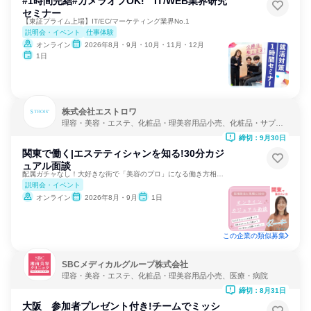
#1時間完結#カメラオフOK! IT/WEB業界研究
セミナー
【東証プライム上場】IT/EC/マーケティング業界No.1
説明会・イベント
仕事体験
オンライン
2026年8月・9月・10月・11月・12月
1日
株式会社エストロワ
理容・美容・エステ、化粧品・理美容用品小売、化粧品・サプリ
メーカー
締切：9月30日
関東で働く|エステティシャンを知る!30分カジ
ュアル面談
配属ガチャなし！大好きな街で「美容のプロ」になる働き方相談会
説明会・イベント
オンライン
2026年8月・9月
1日
この企業の類似募集
SBCメディカルグループ株式会社
理容・美容・エステ、化粧品・理美容用品小売、医療・病院
締切：8月31日
大阪 参加者プレゼント付き!チームでミッシ