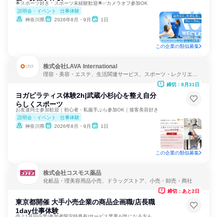
🌟スポーツ好き・スポーツ未経験歓迎🌟✅カメラオフ参加OK
説明会・イベント
仕事体験
神奈川県
2026年8月・9月
1日
この企業の類似募集
株式会社LAVA International
理容・美容・エステ、生活関連サービス、スポーツ・レクリエー
ション
締切：8月31日
ヨガピラティス体験2h|武蔵小杉|心を整え自分
らしくスポーツ
お友達同士参加歓迎｜初心者・私服手ぶら参加OK｜接客美容好き
説明会・イベント
仕事体験
神奈川県
2026年8月・9月
1日
この企業の類似募集
株式会社コスモス薬品
化粧品・理美容用品小売、ドラッグストア、小売・卸売・商社
締切：あと2日
東京都開催 大手小売企業の商品企画職/店長職
1day仕事体験
売上1兆円企業/参加者限定特典有/サービス業界が気になる方も