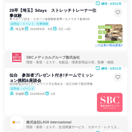
ション
締切：8月22日
28卒【埼玉】3days ストレッチトレーナー仕
事体験
🌟スポーツ好き・スポーツ未経験歓迎🌟✅カメラオフ参加OK
説明会・イベント
仕事体験
埼玉県
2026年8月・9月
2日～4日
この企業の類似募集
SBCメディカルグループ株式会社
理容・美容・エステ、化粧品・理美容用品小売、医療・病院
締切：8月31日
仙台 参加者プレゼント付き!チームでミッシ
ョン挑戦&座談会
仙台駅徒歩5分│チームワーク力を高める・自己分析で就活準備
説明会・イベント
宮城県
2026年9月
1日
株式会社LAVA International
理容・美容・エステ、生活関連サービス、スポーツ・レクリエー
ション