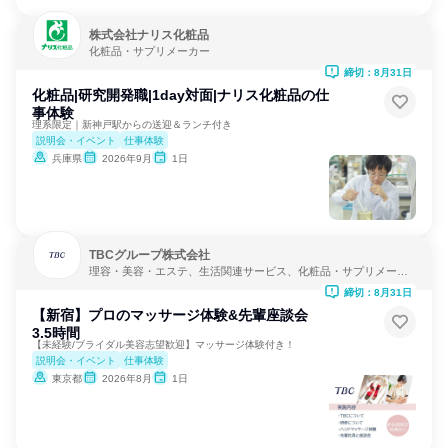
株式会社ナリス化粧品
化粧品・サプリメーカー
締切：8月31日
化粧品|研究開発職|1day対面|ナリス化粧品の仕
事体験
理系限定｜新神戸駅からの送迎＆ランチ付き
説明会・イベント
仕事体験
兵庫県
2026年9月
1日
TBCグループ株式会社
理容・美容・エステ、生活関連サービス、化粧品・サプリメーカ
ー
締切：8月31日
【新宿】プロのマッサージ体験&先輩座談会
3.5時間
【未経験/ブライダル美容志望歓迎】マッサージ体験付き！
説明会・イベント
仕事体験
東京都
2026年8月
1日