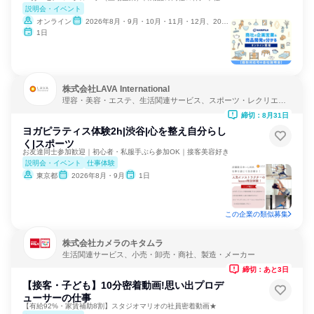
説明会・イベント
オンライン
2026年8月・9月・10月・11月・12月、2027年1月
1日
株式会社LAVA International
理容・美容・エステ、生活関連サービス、スポーツ・レクリエー
ション
締切：8月31日
ヨガピラティス体験2h|渋谷|心を整え自分らし
く|スポーツ
お友達同士参加歓迎｜初心者・私服手ぶら参加OK｜接客美容好き
説明会・イベント
仕事体験
東京都
2026年8月・9月
1日
この企業の類似募集
株式会社カメラのキタムラ
生活関連サービス、小売・卸売・商社、製造・メーカー
締切：あと3日
【接客・子ども】10分密着動画!思い出プロデ
ューサーの仕事
【有給92%・家賃補助8割】スタジオマリオの社員密着動画★