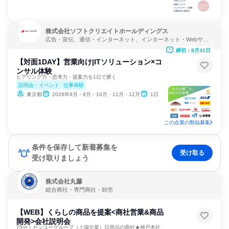
株式会社ソフトクリエイトホールディングス
広告・宣伝、通信・インターネット、インターネット・Webサー
ビス
締切：8月31日
【対面1DAY】営業向け|ITソリューション×コ
ンサル体験
ヒアリング力・思考力・提案力を1日で磨く
説明会・イベント
仕事体験
東京都
2026年8月・9月・10月・11月・12月
1日
この企業の類似募集
条件を保存して新着募集を
受け取る
受け取りましょう
株式会社丸藤
総合商社・専門商社・卸売
【WEB】くらしの商品を提案<商社営業&商品
開発>会社説明会
75分！センコーグループ（上場企業）日用品の商社★神戸本社