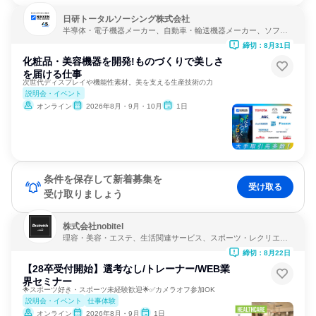
日研トータルソーシング株式会社
半導体・電子機器メーカー、自動車・輸送機器メーカー、ソフト
ウェア開発
締切：8月31日
化粧品・美容機器を開発!ものづくりで美しさ
を届ける仕事
次世代ディスプレイや機能性素材。美を支える生産技術の力
説明会・イベント
オンライン
2026年8月・9月・10月
1日
条件を保存して新着募集を
受け取る
受け取りましょう
株式会社nobitel
理容・美容・エステ、生活関連サービス、スポーツ・レクリエー
ション
締切：8月22日
【28卒受付開始】選考なし/トレーナー/WEB業
界セミナー
🌟スポーツ好き・スポーツ未経験歓迎🌟✅カメラオフ参加OK
説明会・イベント
仕事体験
オンライン
2026年8月・9月
1日