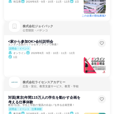
埼玉県
2026年8月・9月・10月・11月・12月
1日
この企業の類似募集
株式会社ジョイパック
公営競技・パチンコ
<家から参加OK>会社説明会
エンタメ企業のリアルをオンラインで体感！
説明会・イベント
オンライン
2026年8月・9月・10月・11月・12月
1日
株式会社ライセンスアカデミー
広告・宣伝、教育支援サービス、教育・学校
対面|東京|年間115万人の学生を動かす企画を
考える仕事体験
教育×広告。学生と学校の“最高の出会い”を作る企画営業！
説明会・イベント
仕事体験
東京都
2026年8月・9月・10月・11月・12月
1日