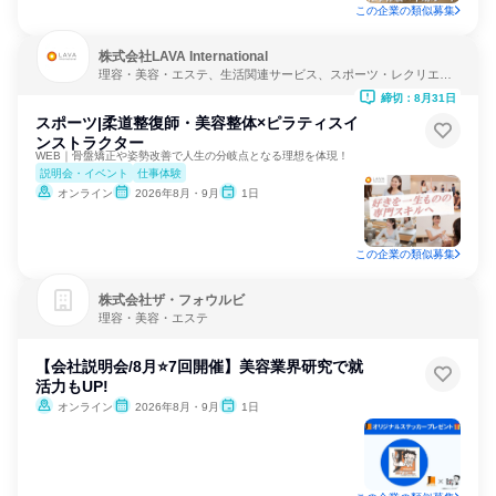
この企業の類似募集
株式会社LAVA International
理容・美容・エステ、生活関連サービス、スポーツ・レクリエー
ション
締切：8月31日
スポーツ|柔道整復師・美容整体×ピラティスイ
ンストラクター
WEB｜骨盤矯正や姿勢改善で人生の分岐点となる理想を体現！
説明会・イベント
仕事体験
オンライン
2026年8月・9月
1日
この企業の類似募集
株式会社ザ・フォウルビ
理容・美容・エステ
【会社説明会/8月⭐7回開催】美容業界研究で就
活力もUP!
オンライン
2026年8月・9月
1日