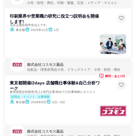
小売・卸売・商社、印刷・製版、広告・メディア・マスコミ
印刷業界や営業職の研究に役立つ説明会を開催
します!
当社は優良税申告法人です。
東京都
2025年11月
1日
株式会社コスモス薬品
化粧品・理美容用品小売、ドラッグストア、小売・卸売・商社
締切：あと2日
東京都開催/2days 店舗職仕事体験&自己分析ワ
ーク
参加者限定特典有/売上1兆円企業/初めての仕事体験にオススメ
説明会・イベント
仕事体験
東京都
2026年9月
2日～4日
株式会社コスモス薬品