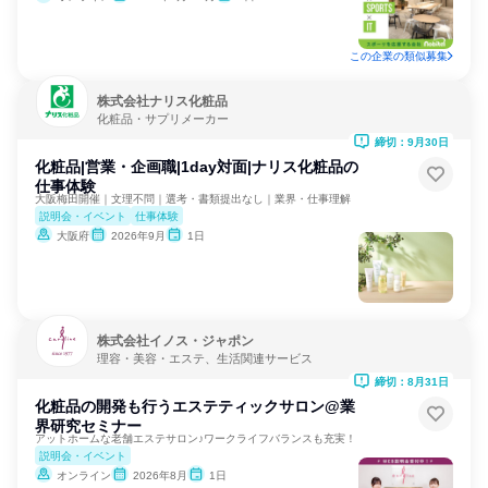
この企業の類似募集
株式会社ナリス化粧品
化粧品・サプリメーカー
締切：9月30日
化粧品|営業・企画職|1day対面|ナリス化粧品の
仕事体験
大阪梅田開催｜文理不問｜選考・書類提出なし｜業界・仕事理解
説明会・イベント
仕事体験
大阪府
2026年9月
1日
株式会社イノス・ジャポン
理容・美容・エステ、生活関連サービス
締切：8月31日
化粧品の開発も行うエステティックサロン@業
界研究セミナー
アットホームな老舗エステサロン♪ワークライフバランスも充実！
説明会・イベント
オンライン
2026年8月
1日