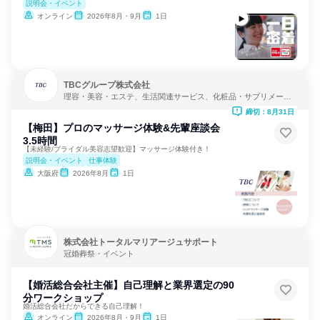
説明会・イベント
オンライン
2026年8月・9月
1日
TBCグループ株式会社
理容・美容・エステ、生活関連サービス、化粧品・サプリメーカ
ー
締切：8月31日
【梅田】プロのマッサージ体験&先輩座談会
3.5時間
【未経験/ブライダル美容志望歓迎】マッサージ体験付き！
説明会・イベント
仕事体験
大阪府
2026年8月
1日
株式会社トータルマリアージュサポート
冠婚葬祭・イベント
【婚活総合会社主催】自己理解と業界選定の90
分ワークショップ
婚活総合会社だからできる自己理解！
オンライン
2026年8月・9月
1日