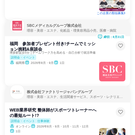
この企業の類似募集
SBCメディカルグループ株式会社
理容・美容・エステ、化粧品・理美容用品小売、医療・病院
締切：8月31日
福岡 参加者プレゼント付き!チームでミッシ
ョン挑戦&座談会
博多駅徒歩5分 │チームワーク力を高める・自己分析で就活準備
説明会・イベント
福岡県
2026年8月・9月
1日
株式会社ファクトリージャパングループ
理容・美容・エステ、生活関連サービス、スポーツ・レクリエー
ション
WEB業界研究 整体師がスポーツトレーナーへ
の最短ルート!?
説明会・イベント
仕事体験
オンライン
2026年8月・9月・10月・11月・12月
1日