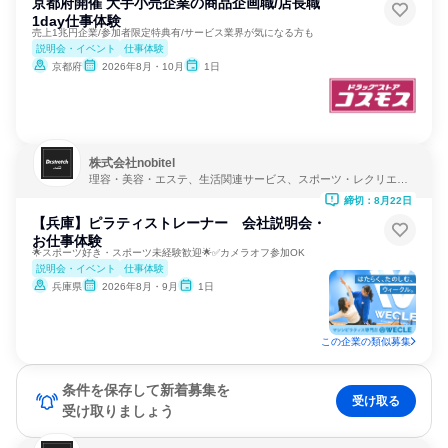
京都府開催 大手小売企業の商品企画職/店長職
1day仕事体験
売上1兆円企業/参加者限定特典有/サービス業界が気になる方も
説明会・イベント
仕事体験
京都府
2026年8月・10月
1日
株式会社nobitel
理容・美容・エステ、生活関連サービス、スポーツ・レクリエー
ション
締切：8月22日
【兵庫】ピラティストレーナー 会社説明会・
お仕事体験
🌟スポーツ好き・スポーツ未経験歓迎🌟✅カメラオフ参加OK
説明会・イベント
仕事体験
兵庫県
2026年8月・9月
1日
この企業の類似募集
条件を保存して新着募集を
受け取る
受け取りましょう