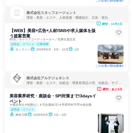
この企業の類似募集
株式会社スタッフエージェント
理容・美容・エステ、人材派遣・職業紹介、広告・宣伝
締切：10月1日
【WEB】美容×広告×人材/SNSや求人媒体を扱
う提案営業
60分／キャリアコーディネーター／先輩社員交流
説明会・イベント
仕事体験
オンライン
2026年8月・9月・10月
1日
この企業の類似募集
株式会社アルテジェネシス
理容・美容・エステ、化粧品・理美容用品小売、化粧品・サプリ
メーカー
締切：あと6日
美容業界研究・座談会・SPI対策まで!3daysイ
ベント
＃横浜本社＃転勤なし＃完全週休2日＃学部学科不問＃総合職
説明会・イベント
神奈川県
2026年8月
2日～4日