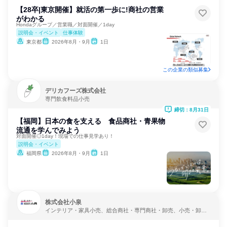
【28卒|東京開催】就活の第一歩に!商社の営業
がわかる
Hondaグループ／営業職／対面開催／1day
説明会・イベント
仕事体験
東京都
2026年8月・9月
1日
この企業の類似募集
デリカフーズ株式会社
専門飲食料品小売
締切：8月31日
【福岡】日本の食を支える 食品商社・青果物
流通を学んでみよう
対面開催◎1day！現場での仕事見学あり！
説明会・イベント
福岡県
2026年8月・9月
1日
株式会社小泉
インテリア・家具小売、総合商社・専門商社・卸売、小売・卸
売・商社