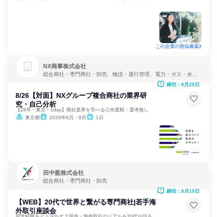
この企業の類似募集
NX商事株式会社
総合商社・専門商社・卸売、物流・運行管理、電力・ガス・水
道・エネルギー
締切：8月25日
8/26【対面】NXグループ複合商社の業界研
究・自己分析
【28卒・東京・1day】商社業界を学べる◎先着順・選考無し
東京都
2026年8月・9月
1日
田中藍株式会社
総合商社・専門商社・卸売
締切：8月19日
【WEB】20代で世界と繋がる専門商社|若手海
外取引座談会
留学経験をどう活かす？国内・海外取引のリアルを20代が語る