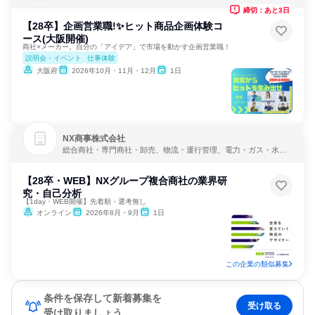
飲料メーカー
締切：あと3日
【28卒】企画営業職!✨ヒット商品企画体験コ
ース(大阪開催)
商社×メーカー。自分の「アイデア」で市場を動かす企画営業職！
説明会・イベント
仕事体験
大阪府
2026年10月・11月・12月
1日
NX商事株式会社
総合商社・専門商社・卸売、物流・運行管理、電力・ガス・水
道・エネルギー
【28卒・WEB】NXグループ複合商社の業界研
究・自己分析
【1day・WEB開催】先着順・選考無し
オンライン
2026年8月・9月
1日
この企業の類似募集
条件を保存して新着募集を
受け取る
受け取りましょう