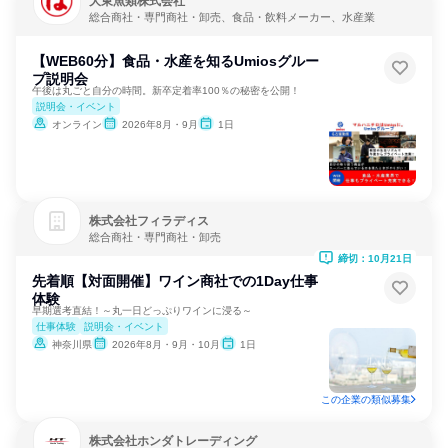
大東魚類株式会社
総合商社・専門商社・卸売、食品・飲料メーカー、水産業
【WEB60分】食品・水産を知るUmiosグルー
プ説明会
午後は丸ごと自分の時間。新卒定着率100％の秘密を公開！
説明会・イベント
オンライン
2026年8月・9月
1日
株式会社フィラディス
総合商社・専門商社・卸売
締切：10月21日
先着順【対面開催】ワイン商社での1Day仕事
体験
早期選考直結！～丸一日どっぷりワインに浸る～
仕事体験
説明会・イベント
神奈川県
2026年8月・9月・10月
1日
この企業の類似募集
株式会社ホンダトレーディング