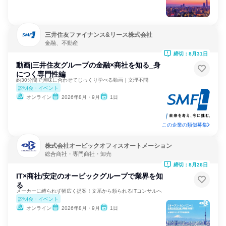
三井住友ファイナンス&リース株式会社
金融、不動産
締切：8月31日
動画|三井住友グループの金融×商社を知る_身
につく専門性編
約30分間で興味に合わせてじっくり学べる動画｜文理不問
説明会・イベント
オンライン
2026年8月・9月
1日
この企業の類似募集
株式会社オービックオフィスオートメーション
総合商社・専門商社・卸売
締切：8月26日
IT×商社/安定のオービックグループで業界を知
る
メーカーに縛られず幅広く提案！文系から頼られるITコンサルへ
説明会・イベント
オンライン
2026年8月・9月
1日