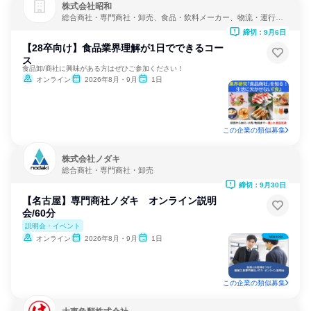
株式会社昭和
総合商社・専門商社・卸売、食品・飲料メーカー、物流・運行管
理
締切：9月6日
【28卒向け】食品業界理解が1日でできるコー
ス
食品卸/商社に興味がある方はぜひご参加ください！
オンライン
2026年8月・9月
1日
この企業の類似募集
株式会社ノダキ
総合商社・専門商社・卸売
締切：9月30日
【名古屋】専門商社ノダキ オンライン説明
会/60分
説明会・イベント
オンライン
2026年8月・9月
1日
この企業の類似募集