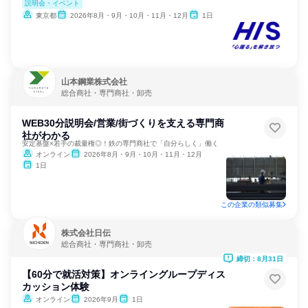
説明会・イベント
東京都
2026年8月・9月・10月・11月・12月
1日
山本鋼業株式会社
総合商社・専門商社・卸売
WEB30分説明会/営業/街づくりを支える専門商
社がわかる
安定基盤×若手の裁量権◎！鉄の専門商社で「自分らしく」働く
オンライン
2026年8月・9月・10月・11月・12月
1日
この企業の類似募集
株式会社日伝
総合商社・専門商社・卸売
締切：8月31日
【60分で就活対策】オンライングループディス
カッション体験
オンライン
2026年9月
1日