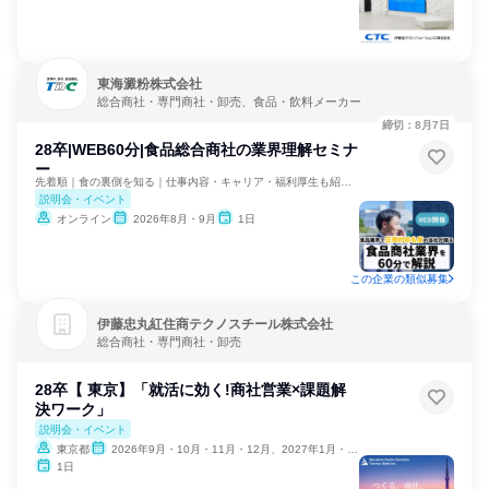
東海澱粉株式会社
総合商社・専門商社・卸売、食品・飲料メーカー
締切：8月7日
28卒|WEB60分|食品総合商社の業界理解セミナ
ー
先着順｜食の裏側を知る｜仕事内容・キャリア・福利厚生も紹介！
説明会・イベント
オンライン
2026年8月・9月
1日
この企業の類似募集
伊藤忠丸紅住商テクノスチール株式会社
総合商社・専門商社・卸売
28卒【 東京】「就活に効く!商社営業×課題解
決ワーク」
説明会・イベント
東京都
2026年9月・10月・11月・12月、2027年1月・2月
1日