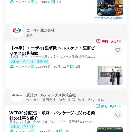
オンライン
2026年8月
1日
この企業の類似募集
エーザイ株式会社
製薬
締切：あと7日
【28卒】エーザイ|営業職|ヘルスケア・医療ビ
ジネスの最前線
【金融・商社・メーカー志望の方】ヘルスケア営業の醍醐味に迫る
説明会・イベント
仕事体験
オンライン
2026年8月・10月・11月
1日
廣川ホールディングス株式会社
総合商社・専門商社・卸売、印刷・製版、広告・宣伝
締切：8月19日
WEB30分|広告・印刷・パッケージに関わる商
社の仕事を紹介
選考なし｜参加特典あり｜まずはここから！業界研究にぴったり
説明会・イベント
オンライン
2026年8月・9月
1日