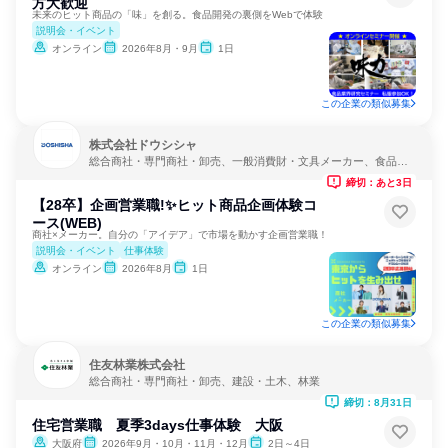
方大歓迎
未来のヒット商品の「味」を創る。食品開発の裏側をWebで体験
説明会・イベント
オンライン
2026年8月・9月
1日
この企業の類似募集
株式会社ドウシシャ
総合商社・専門商社・卸売、一般消費財・文具メーカー、食品・
飲料メーカー
締切：あと3日
【28卒】企画営業職!✨ヒット商品企画体験コ
ース(WEB)
商社×メーカー。自分の「アイデア」で市場を動かす企画営業職！
説明会・イベント
仕事体験
オンライン
2026年8月
1日
この企業の類似募集
住友林業株式会社
総合商社・専門商社・卸売、建設・土木、林業
締切：8月31日
住宅営業職 夏季3days仕事体験 大阪
大阪府
2026年9月・10月・11月・12月
2日～4日