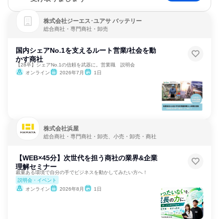
株式会社ジーエス･ユアサ バッテリー
総合商社・専門商社・卸売
国内シェアNo.1を支えるルート営業/社会を動
かす商社
【28卒】シェアNo.1の信頼を武器に。営業職 説明会
オンライン
2026年7月
1日
株式会社浜屋
総合商社・専門商社・卸売、小売・卸売・商社
【WEB×45分】次世代を担う商社の業界&企業
理解セミナー
裁量ある環境で自分の手でビジネスを動かしてみたい方へ！
説明会・イベント
オンライン
2026年8月
1日