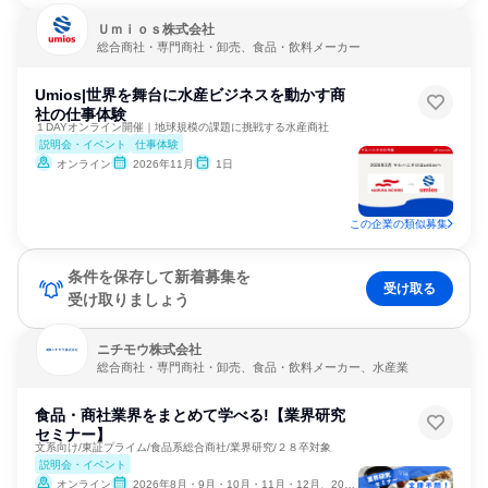
Ｕｍｉｏｓ株式会社
総合商社・専門商社・卸売、食品・飲料メーカー
Umios|世界を舞台に水産ビジネスを動かす商
社の仕事体験
１DAYオンライン開催｜地球規模の課題に挑戦する水産商社
説明会・イベント
仕事体験
オンライン
2026年11月
1日
この企業の類似募集
条件を保存して新着募集を
受け取る
受け取りましょう
ニチモウ株式会社
総合商社・専門商社・卸売、食品・飲料メーカー、水産業
食品・商社業界をまとめて学べる!【業界研究
セミナー】
文系向け/東証プライム/食品系総合商社/業界研究/２８卒対象
説明会・イベント
オンライン
2026年8月・9月・10月・11月・12月、2027年1月