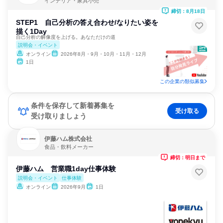
インテリア・家具小売
締切：8月18日
STEP1 自己分析の答え合わせ/なりたい姿を
描く1Day
自己分析の解像度を上げる。あなただけの道
説明会・イベント
オンライン
2026年8月・9月・10月・11月・12月
1日
この企業の類似募集
条件を保存して新着募集を
受け取る
受け取りましょう
伊藤ハム株式会社
食品・飲料メーカー
締切：明日まで
伊藤ハム 営業職1day仕事体験
説明会・イベント
仕事体験
オンライン
2026年9月
1日