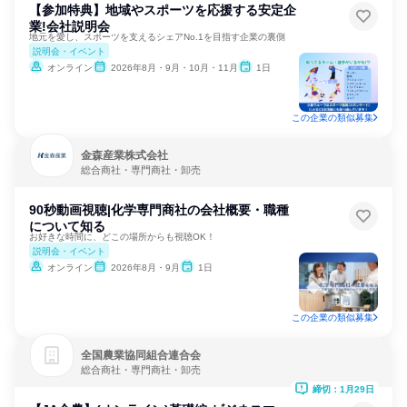
【参加特典】地域やスポーツを応援する安定企
業!会社説明会
地元を愛し、スポーツを支えるシェアNo.1を目指す企業の裏側
説明会・イベント
オンライン
2026年8月・9月・10月・11月
1日
この企業の類似募集
金森産業株式会社
総合商社・専門商社・卸売
90秒動画視聴|化学専門商社の会社概要・職種
について知る
お好きな時間に、どこの場所からも視聴OK！
説明会・イベント
オンライン
2026年8月・9月
1日
この企業の類似募集
全国農業協同組合連合会
総合商社・専門商社・卸売
締切：1月29日