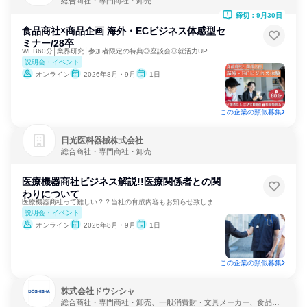
総合商社・専門商社・卸売
締切：9月30日
食品商社×商品企画 海外・ECビジネス体感型セ
ミナー/28卒
WEB60分│業界研究│参加者限定の特典◎座談会◎就活力UP
説明会・イベント
オンライン
2026年8月・9月
1日
この企業の類似募集
日光医科器械株式会社
総合商社・専門商社・卸売
医療機器商社ビジネス解説!!医療関係者との関
わりについて
医療機器商社って難しい？？当社の育成内容もお知らせ致します！
説明会・イベント
オンライン
2026年8月・9月
1日
この企業の類似募集
株式会社ドウシシャ
総合商社・専門商社・卸売、一般消費財・文具メーカー、食品・