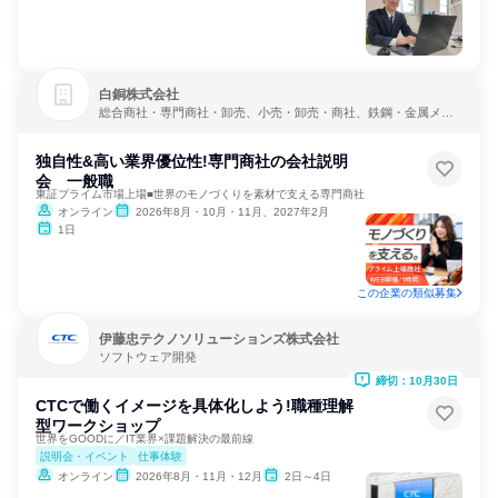
白銅株式会社
総合商社・専門商社・卸売、小売・卸売・商社、鉄鋼・金属メー
カー
独自性&高い業界優位性!専門商社の会社説明
会 一般職
東証プライム市場上場■世界のモノづくりを素材で支える専門商社
オンライン
2026年8月・10月・11月、2027年2月
1日
この企業の類似募集
伊藤忠テクノソリューションズ株式会社
ソフトウェア開発
締切：10月30日
CTCで働くイメージを具体化しよう!職種理解
型ワークショップ
世界をGOODに／IT業界×課題解決の最前線
説明会・イベント
仕事体験
オンライン
2026年8月・11月・12月
2日～4日