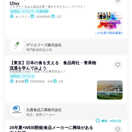
1Day
プラチナくるみん認定企業！働きやすさもトップクラス！
説明会・イベント
仕事体験
オンライン
2026年9月
1日
この企業の類似募集
デリカフーズ株式会社
専門飲食料品小売
【東京】日本の食を支える 食品商社・青果物
流通を学んでみよう
対面開催◎1day！現場での仕事見学あり！
説明会・イベント
東京都
2026年8月・9月
1日
丸善食品工業株式会社
食品・飲料メーカー
締切：8月31日
26年夏×WEB開催|食品メーカーに興味がある