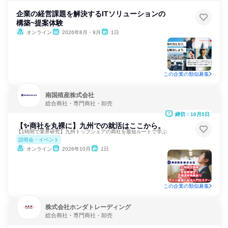
企業の経営課題を解決するITソリューションの
構築~提案体験
オンライン
2026年8月・9月
1日
この企業の類似募集
南国殖産株式会社
総合商社・専門商社・卸売
締切：10月5日
【✨商社を丸裸に】九州での就活はここから。
【1時間で業界研究】九州トップシェアの商社を最短ルートで学ぶ
説明会・イベント
オンライン
2026年10月
1日
この企業の類似募集
株式会社ホンダトレーディング
総合商社・専門商社・卸売