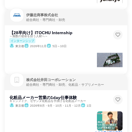
伊藤忠商事株式会社
総合商社・専門商社・卸売
【28卒向け】ITOCHU Internship
～無数の使命を担う人材へ～
インターンシップ
東京都
2026年11月
5日～10日
株式会社井田コーポレーション
総合商社・専門商社・卸売、化粧品・サプリメーカー
化粧品メーカー営業の1day仕事体験
キャンメイク、セザンヌ化粧品を手掛ける化粧品メーカー
東京都
2026年8月・9月・10月・11月・12月
1日