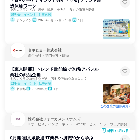
「食×マーケティング」分析・立案|ブランド創
造体験ワーク
身近なブランドの「裏側・戦略」を考え「食」の価値を提供！
説明会・イベント
仕事体験
オンライン
2026年8月・9月・10月
1日
タキヒヨー株式会社
総合商社・専門商社・卸売
【東京開催】トレンド最前線で体感/アパレル
商社の商品企画
ものづくりの面白さを体験！“売れる”商品を企画しよう
説明会・イベント
仕事体験
東京都
2026年9月
1日
この企業の類似募集
株式会社フォーカスシステムズ
ITサービス、インターネット・Webサービス、ソフトウェア開発
締切：8月17日
9月開催|文系歓迎!IT業界へ挑戦!0から学ぶ