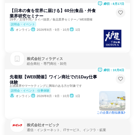
締切：8月17日
【日本の食を世界に届ける】60分|食品・外食
業界研究セミナー
28卒／文理不問／タイパ抜群／食品業界セミナー／WEB開催
説明会・イベント
オンライン
2026年8月・9月・10月
1日
株式会社フィラディス
総合商社・専門商社・卸売
締切：10月8日
先着順【WEB開催】ワイン商社での1Day仕事
体験
お酒業界やマーケティングに興味のある方が対象です
説明会・イベント
仕事体験
オンライン
2026年8月・9月・10月
1日
この企業の類似募集
株式会社オービック
通信・インターネット、ITサービス、インフラ・鉱業