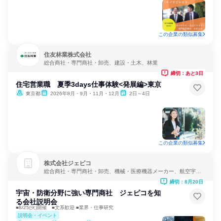
この企業の類似募集
住友林業株式会社
総合商社・専門商社・卸売、建設・土木、林業
締切：あと3日
住宅営業職 夏季3days仕事体験<発展編>東京
東京都
2026年8月・9月・11月・12月
2日～4日
この企業の類似募集
株式会社ジェピコ
総合商社・専門商社・卸売、機械・医療機器メーカー、航空宇
宙・防衛
締切：8月20日
宇宙・防衛分野に強い専門商社 ジェピコを知
る会社説明会
■8/25(火)開催 ■文系歓迎 ■業界・仕事研究
説明会・イベント