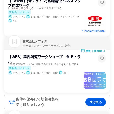
【JA全農】(オンライン)基礎編:ビジネスマッ
プ作成ワーク
日本の食と農を支えるビジネスの全体像に迫る
説明会・イベント
オンライン
2026年8月・9月・10月・11月・12月、2027年1月・2月
1日
この企業の類似募集
株式会社メフォス
ケータリング・フードサービス、飲食
締切：10月31日
【WEB】業界研究ワークショップ「食 Biz ラ
ボ」
120分で体験ワーク＆社員座談会◎食ビジネスを丸ごと理解★
説明会・イベント
オンライン
2026年8月・9月・10月
1日
条件を保存して新着募集を
受け取る
受け取りましょう