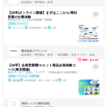
総合商社・専門商社・卸売
【28卒|オンライン開催】まずはここから!商社
営業の仕事体験
Hondaグループ／1day仕事体験／営業職
説明会・イベント
オンライン
2026年8月・9月
1日
この企業の類似募集
株式会社ドウシシャ
総合商社・専門商社・卸売、一般消費財・文具メーカー、食品・
飲料メーカー
締切：あと3日
【28卒】企画営業職!✨ヒット商品企画体験コ
ース(東京開催)
商社×メーカー。自分の「アイデア」で市場を動かす企画営業職！
説明会・イベント
仕事体験
東京都
2026年8月・9月・10月・11月
1日
渋谷レックス株式会社