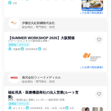
1日
この企業の類似募集
伊藤忠丸紅鉄鋼株式会社
総合商社・専門商社・卸売
【SUMMER WORKSHOP 2026】大阪開催
グローバルビジネスの最前線を体験！
説明会・イベント
大阪府
2026年8月
1日
この企業の類似募集
株式会社ウィードメディカル
総合商社・専門商社・卸売
福祉用具・医療機器商社の法人営業(ルート営
業)
WEB｜地域社会に貢献したい方へ！福祉用具×営業
説明会・イベント
オンライン
2026年8月・9月・10月・11月
1日