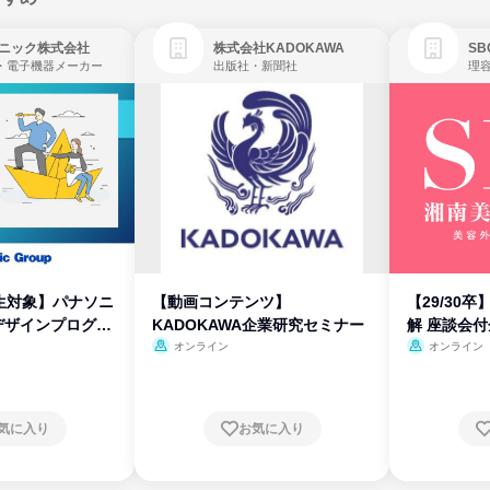
ニック株式会社
株式会社KADOKAWA
・電子機器メーカー
出版社・新聞社
生対象】パナソニ
【動画コンテンツ】
【29/30
デザインプログラ
KADOKAWA企業研究セミナー
解 座談会
オンライン
オンライン
気に入り
お気に入り