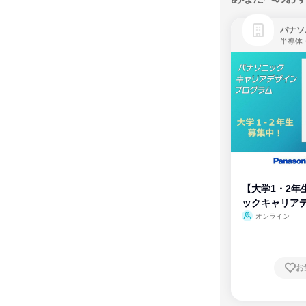
パナソ
半導体
【大学1・2年
ックキャリア
ム
オンライン
お