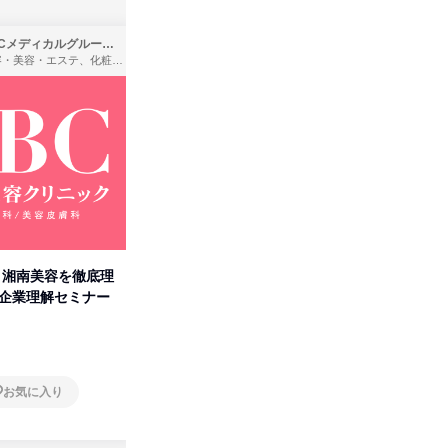
SBCメディカルグループ株式会社
株式会社バンダイ
理容・美容・エステ、化粧品・理美容用品小売、医療・病院
アパレル・繊維・スポーツメーカー、製造・メーカー、ゲーム制作・販売
卒】湘南美容を徹底理
人事の心を動かす「自己表現」
タカラト
付企業理解セミナー
の極意/選考官の本音を動画で公
ビ」を学
開
オンライン
オンラ
お気に入り
お気に入り