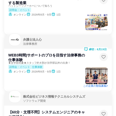
する製造業
ペットシーツメーカーについて知ろう
説明会・イベント
オンライン
2026年8月・9月
1日
弁護士法人心
法律事務所
締切：8月19日
WEB3時間|サポートのプロを目指す法律事務の
仕事体験
★全学部対象★スタッフ約８割が法学部以外の出身！
説明会・イベント
仕事体験
オンライン
2026年8月・9月
1日
この企業の類似募集
株式会社ビジネス情報テクニカルシステムズ
ソフトウェア開発
【60分・文理不問】システムエンジニアのキャ