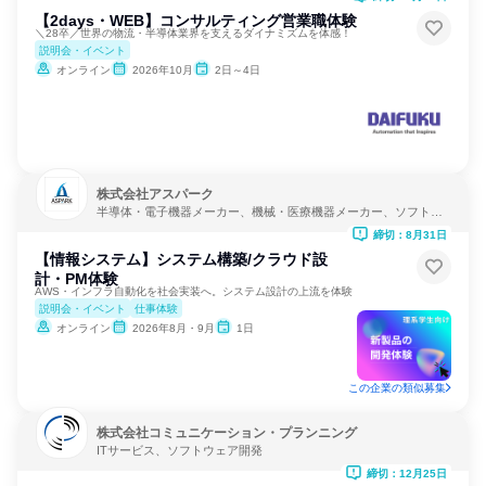
【2days・WEB】コンサルティング営業職体験
＼28卒／世界の物流・半導体業界を支えるダイナミズムを体感！
説明会・イベント
オンライン
2026年10月
2日～4日
株式会社アスパーク
半導体・電子機器メーカー、機械・医療機器メーカー、ソフトウ
ェア開発
締切：8月31日
【情報システム】システム構築/クラウド設
計・PM体験
AWS・インフラ自動化を社会実装へ。システム設計の上流を体験
説明会・イベント
仕事体験
オンライン
2026年8月・9月
1日
この企業の類似募集
株式会社コミュニケーション・プランニング
ITサービス、ソフトウェア開発
締切：12月25日