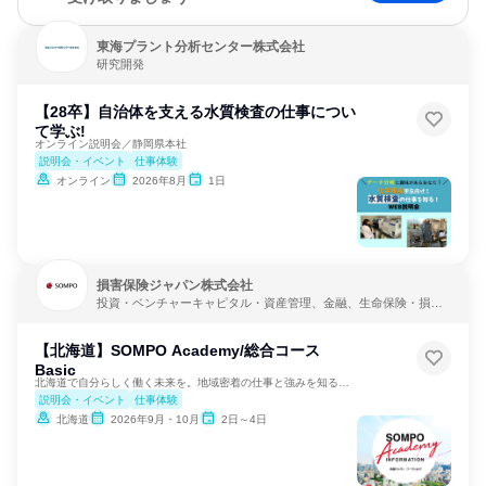
東海プラント分析センター株式会社
研究開発
【28卒】自治体を支える水質検査の仕事につい
て学ぶ!
オンライン説明会／静岡県本社
説明会・イベント
仕事体験
オンライン
2026年8月
1日
損害保険ジャパン株式会社
投資・ベンチャーキャピタル・資産管理、金融、生命保険・損害
保険・保険サービス
【北海道】SOMPO Academy/総合コース
Basic
北海道で自分らしく働く未来を。地域密着の仕事と強みを知る体験
説明会・イベント
仕事体験
北海道
2026年9月・10月
2日～4日