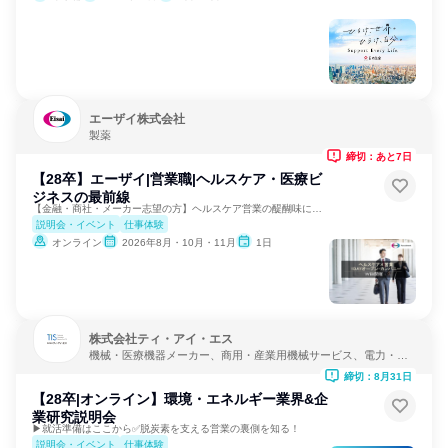
エーザイ株式会社
製薬
締切：あと7日
【28卒】エーザイ|営業職|ヘルスケア・医療ビ
ジネスの最前線
【金融・商社・メーカー志望の方】ヘルスケア営業の醍醐味に迫る
説明会・イベント
仕事体験
オンライン
2026年8月・10月・11月
1日
株式会社ティ・アイ・エス
機械・医療機器メーカー、商用・産業用機械サービス、電力・ガ
ス・水道・エネルギー
締切：8月31日
【28卒|オンライン】環境・エネルギー業界&企
業研究説明会
▶就活準備はここから✅脱炭素を支える営業の裏側を知る！
説明会・イベント
仕事体験