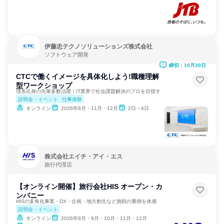
伊藤忠テクノソリューションズ株式会社
ソフトウェア開発
締切：10月30日
CTCで働くイメージを具体化しよう!職種理解
型ワークショップ
理系出身の先輩多数活躍！IT業界で社会課題解決のプロを目指す
説明会・イベント
仕事体験
オンライン
2026年8月・11月・12月
2日～4日
株式会社エイチ・アイ・エス
旅行代理店
【オンライン開催】旅行会社HIS オープン・カ
ンパニー
HISの多角化事業・DX・企画・地方創生など挑戦の裏側を体感
説明会・イベント
オンライン
2026年8月・9月・10月・11月・12月