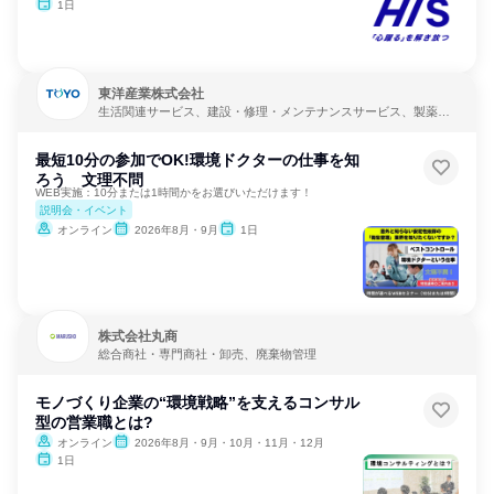
1日
東洋産業株式会社
生活関連サービス、建設・修理・メンテナンスサービス、製薬・
バイオテクノロジー
最短10分の参加でOK!環境ドクターの仕事を知
ろう 文理不問
WEB実施：10分または1時間かをお選びいただけます！
説明会・イベント
オンライン
2026年8月・9月
1日
株式会社丸商
総合商社・専門商社・卸売、廃棄物管理
モノづくり企業の“環境戦略”を支えるコンサル
型の営業職とは?
オンライン
2026年8月・9月・10月・11月・12月
1日