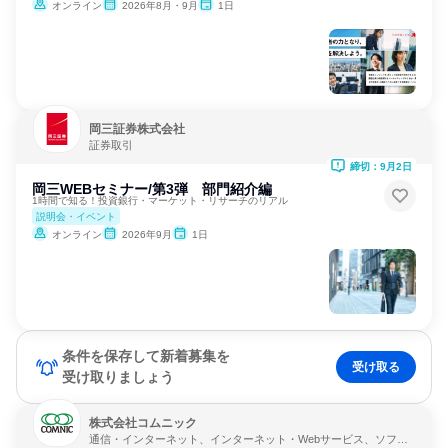
オンライン
2026年8月・9月
1日
岡三証券株式会社
証券取引
締切：9月2日
岡三WEBセミナー/第3弾 部門紹介編
1時間で知る！投資銀行・マーケット・リサーチのリアル
説明会・イベント
オンライン
2026年9月
1日
条件を保存して新着募集を
受け取る
受け取りましょう
株式会社コムニック
通信・インターネット、インターネット・Webサービス、ソフト