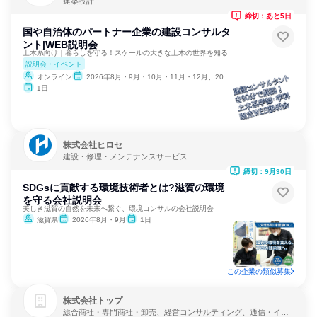
建築設計
締切：あと5日
国や自治体のパートナー企業の建設コンサルタ
ント|WEB説明会
土木系向け｜暮らしを守る！スケールの大きな土木の世界を知る
説明会・イベント
オンライン
2026年8月・9月・10月・11月・12月、2027年1月
1日
株式会社ヒロセ
建設・修理・メンテナンスサービス
締切：9月30日
SDGsに貢献する環境技術者とは?滋賀の環境
を守る会社説明会
美しき滋賀の自然を未来へ繋ぐ、環境コンサルの会社説明会
滋賀県
2026年8月・9月
1日
この企業の類似募集
株式会社トップ
総合商社・専門商社・卸売、経営コンサルティング、通信・イン