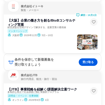
株式会社イトーキ
製造・メーカー
締切：10月1日
【大阪】企業の働き方を創る/BtoBコンサルテ
ィング営業
経営課題を空間デザインで解決する、提案営業の最前線
インターンシップ
大阪府
2026年12月
5日～10日
条件を保存して新着募集を
受け取る
受け取りましょう
株式会社JTB
旅行代理店、観光・旅行・宿泊
【JTB】事業戦略を紐解く/課題解決立案ワーク
多角的な視点で社会課題に挑む実践的プログラム
説明会・イベント
仕事体験
オンライン
2026年8月
1日