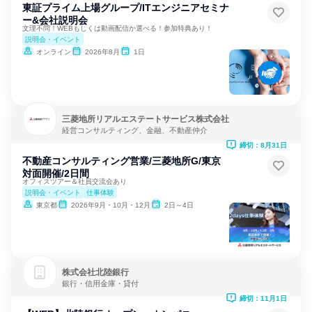
東証プライム上場グループ/ITエンジニアセミナ
ー&会社説明会
文理不問！WEBもしくは動画配信か選べる！参加特典あり！
説明会・イベント
オンライン
2026年8月
1日
三菱地所リアルエステートサービス株式会社
経営コンサルティング、金融、不動産仲介
締切：8月31日
不動産コンサルティング営業/三菱地所G/東京
対面開催/2日間
オフィスツアー＆社員交流会あり
説明会・イベント
仕事体験
東京都
2026年9月・10月・12月
2日～4日
株式会社北陸銀行
銀行・信用金庫・貸付
締切：11月1日