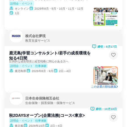
説明会・イベント
オンライン
2026年8月・9月・10月・11月・12月
1日
株式会社夢現
教育支援サービス
締切：8月17日
鹿児島|学習コンサルタント/若手の成長環境を
知る4日間
圧倒的な成長環境と経営戦略に関心がある方へ
説明会・イベント
仕事体験
鹿児島県
2026年8月・9月
2日～4日
この企業の類似募集
日本生命保険相互会社
生命保険・損害保険・保険サービス
締切：10月18日
秋2DAYSオープン(企業法務)コース<東京>
説明会・イベント
仕事体験
東京都
2026年10月
2日～4日