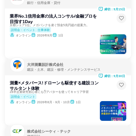
銀行・信用金庫・貸付
締切：9月15日
業界No.1信用金庫の法人コンサル/金融プロを
目指す1Day
京都シェア1位。メガバンクを凌ぐ預金5兆円超の提案力。
説明会・イベント
仕事体験
オンライン
2026年9月
1日
大洋測量設計株式会社
建設・土木、建設・修理・メンテナンスサービス
締切：9月30日
測量×メタバース!ドローンも駆使する建設コン
サルタント体験
28卒企業研究初心者にも✋アバターを使ってキャリア学習
説明会・イベント
オンライン
2026年8月・9月・10月
1日
株式会社シーケィ・テック