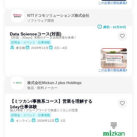
この企業の類似募集
NTTドコモソリューションズ株式会社
ソフトウェア開発
締切：10月30日
Data Scienceコース(対面)
【対面・3Days】実際のデータ活用現場を体感！
説明会・イベント
仕事体験
東京都
2026年12月
2日～4日
この企業の類似募集
株式会社Mizkan J plus Holdings
食品・飲料メーカー
【ミツカン/事務系コース】営業を理解する
1day仕事体験
個人FB有！グループワークで体感ミツカンの営業
説明会・イベント
仕事体験
オンライン
2026年12月
1日