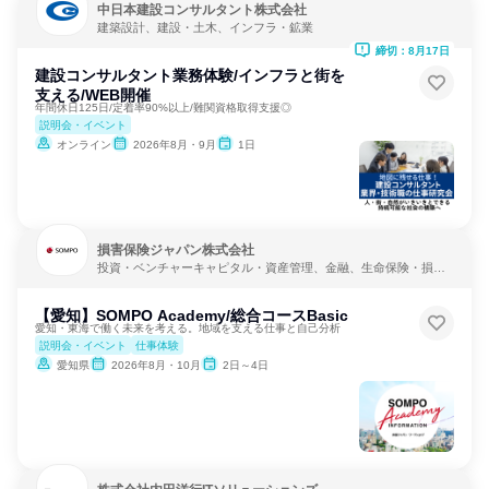
中日本建設コンサルタント株式会社
建築設計、建設・土木、インフラ・鉱業
締切：8月17日
建設コンサルタント業務体験/インフラと街を
支える/WEB開催
年間休日125日/定着率90%以上/難関資格取得支援◎
説明会・イベント
オンライン
2026年8月・9月
1日
損害保険ジャパン株式会社
投資・ベンチャーキャピタル・資産管理、金融、生命保険・損害
保険・保険サービス
【愛知】SOMPO Academy/総合コースBasic
愛知・東海で働く未来を考える。地域を支える仕事と自己分析
説明会・イベント
仕事体験
愛知県
2026年8月・10月
2日～4日