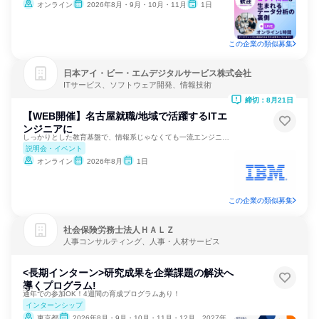
オンライン
2026年8月・9月・10月・11月
1日
この企業の類似募集
日本アイ・ビー・エムデジタルサービス株式会社
ITサービス、ソフトウェア開発、情報技術
締切：8月21日
【WEB開催】名古屋就職/地域で活躍するITエ
ンジニアに
しっかりとした教育基盤で、情報系じゃなくても一流エンジニアに
説明会・イベント
オンライン
2026年8月
1日
この企業の類似募集
社会保険労務士法人ＨＡＬＺ
人事コンサルティング、人事・人材サービス
<長期インターン>研究成果を企業課題の解決へ
導くプログラム!
通年での参加OK！4週間の育成プログラムあり！
インターンシップ
東京都
2026年8月・9月・10月・11月・12月、2027年1月・2月・3月・4月