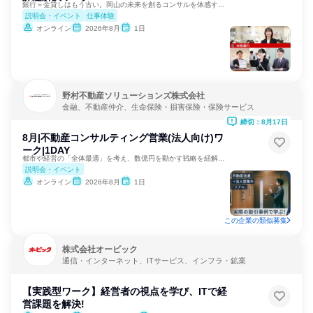
銀行＝金貸しはもう古い。岡山の未来を創るコンサルを体感する。
説明会・イベント
仕事体験
オンライン
2026年8月
1日
野村不動産ソリューションズ株式会社
金融、不動産仲介、生命保険・損害保険・保険サービス
締切：8月17日
8月|不動産コンサルティング営業(法人向け)ワ
ーク|1DAY
都市や経営の「全体最適」を考え、数億円を動かす戦略を紐解く。
説明会・イベント
オンライン
2026年8月
1日
この企業の類似募集
株式会社オービック
通信・インターネット、ITサービス、インフラ・鉱業
【実践型ワーク】経営者の視点を学び、ITで経
営課題を解決!