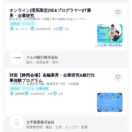
ウェア開発
オンライン|理系限定|SE&プログラマー|IT業
界・企業研究
東京本社｜在宅勤務OK｜情報工学の知識を社会インフラへ
説明会・イベント
オンライン
2026年8月・9月
1日
この企業の類似募集
スルガ銀行株式会社
銀行・信用金庫・貸付
対面【静岡会場】金融業界・企業研究&銀行仕
事体験プログラム
✅28卒向け✅金融業界理解✅職場見学✅8月・9月開催
説明会・イベント
仕事体験
静岡県
2026年8月・9月
1日
太平産業株式会社
廃棄物管理、建設・土木、インフラ・鉱業