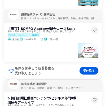
損害保険ジャパン株式会社
投資・ベンチャーキャピタル・資産管理、金融、生命保険・損害
保険・保険サービス
【東京】SOMPO Academy/総合コースBasic
東京・関東で働く未来を考える。地域を支える仕事と自己分析
説明会・イベント
仕事体験
東京都
2026年8月・10月
2日～4日
条件を保存して新着募集を
受け取る
受け取りましょう
株式会社朝日新聞社
広告・宣伝、出版社・新聞社、通信・インターネット
✨朝日新聞社動画コンテンツ/ビジネス部門8職
域紹介アーカイブ
新しい朝をつくれ。暮らしを豊かに、メディアの多彩なビジネス職