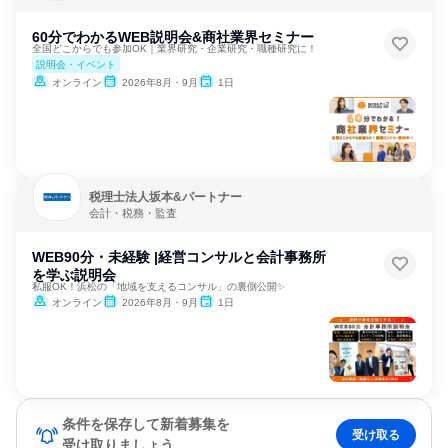
ターネット
60分でわかるWEB説明会&商社業界セミナー
全国どこからでも参加OK｜業界研究・企業研究・職種研究に！
説明会・イベント
オンライン
2026年8月・9月
1日
税理士法人坂本&パートナー
会計・税務・監査
WEB90分・未経験 |経営コンサルと会計事務所
を学ぶ説明会
私服OK！浜松の「地域を支えるコンサル」の裏側公開✨
オンライン
2026年8月・9月
1日
条件を保存して新着募集を
受け取る
受け取りましょう