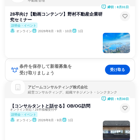
不動産管理
締切：8月31日
28卒向け【動画コンテンツ】野村不動産企業研
究セミナー
説明会・イベント
オンライン
2026年8月・9月・10月
1日
条件を保存して新着募集を
受け取る
受け取りましょう
アビームコンサルティング株式会社
経営コンサルティング、組織マネジメント・シンクタンク
締切：9月30日
【コンサルタントと話せる】OB/OG訪問
オンライン対応 / 28卒積極受付中
説明会・イベント
オンライン
2026年8月・9月
1日