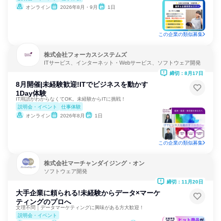
オンライン
2026年8月・9月
1日
この企業の類似募集
株式会社フォーカスシステムズ
ITサービス、インターネット・Webサービス、ソフトウェア開発
締切：8月17日
8月開催|未経験歓迎!ITでビジネスを動かす
1Day体験
IT用語がわからなくてOK。未経験からITに挑戦！
説明会・イベント
仕事体験
オンライン
2026年8月
1日
この企業の類似募集
株式会社マーチャンダイジング・オン
ソフトウェア開発
締切：11月20日
大手企業に頼られる!未経験からデータ×マーケ
ティングのプロへ
文理不問｜データマーケティングに興味がある方大歓迎！
説明会・イベント