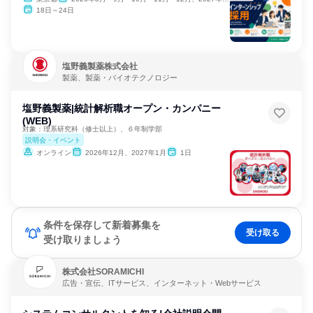
18日～24日
塩野義製薬株式会社
製薬、製薬・バイオテクノロジー
塩野義製薬|統計解析職オープン・カンパニー
(WEB)
対象：理系研究科（修士以上）、６年制学部
説明会・イベント
オンライン
2026年12月、2027年1月
1日
条件を保存して新着募集を
受け取る
受け取りましょう
株式会社SORAMICHI
広告・宣伝、ITサービス、インターネット・Webサービス