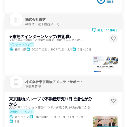
株式会社東芝
半導体・電子機器メーカー
締切：10月6日
✨東芝のインターンシップ(技術職)
文理不問の技術職！／世最先端技術に触れてみませんか？
インターンシップ
神奈川県
2026年12月、2027年1月・2月
5日～10日
株式会社東京建物アメニティサポート
不動産管理
東京建物グループで不動産研究!1日で適性が分
かる
文理不問！マンション管理×コンサル体験で就活の軸が見つかる
説明会・イベント
オンライン
2026年8月・9月・10月・11月・12月
1日