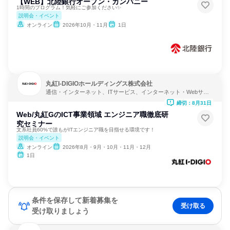
【WEB】北陸銀行オープン・カンパニー
1時間のプログラム！気軽にご参加ください✨
説明会・イベント
オンライン
2026年10月・11月
1日
丸紅I-DIGIOホールディングス株式会社
通信・インターネット、ITサービス、インターネット・Webサー
ビス
締切：8月31日
Web/丸紅GのICT事業領域 エンジニア職徹底研
究セミナー
文系社員60%で誰もがITエンジニア職を目指せる環境です！
説明会・イベント
オンライン
2026年8月・9月・10月・11月・12月
1日
条件を保存して新着募集を
受け取る
受け取りましょう