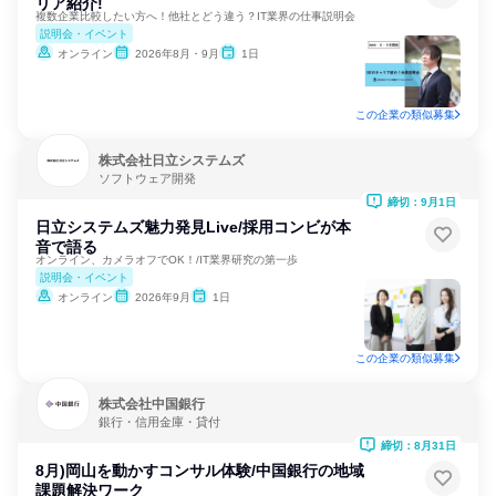
リア紹介!
複数企業比較したい方へ！他社とどう違う？IT業界の仕事説明会
説明会・イベント
オンライン
2026年8月・9月
1日
この企業の類似募集
株式会社日立システムズ
ソフトウェア開発
締切：9月1日
日立システムズ魅力発見Live/採用コンビが本
音で語る
オンライン、カメラオフでOK！/IT業界研究の第一歩
説明会・イベント
オンライン
2026年9月
1日
この企業の類似募集
株式会社中国銀行
銀行・信用金庫・貸付
締切：8月31日
8月)岡山を動かすコンサル体験/中国銀行の地域
課題解決ワーク