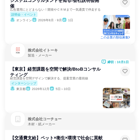
システムコンサルタントを知る!会社説明会開
催
広告運用にとどまらない！開発やＣＲＭまで一気通貫で伴走する
説明会・イベント
オンライン
2026年8月・9月
1日
この企業の類似募集
株式会社イトーキ
製造・メーカー
締切：10月1日
【東京】経営課題を空間で解決/BtoBコンサル
ティング
経営課題を空間デザインで解決する、提案営業の最前線
インターンシップ
東京都
2026年12月
5日～10日
株式会社コーチョー
木材・紙メーカー
【交通費支給】ペット×衛生×環境で社会に貢献