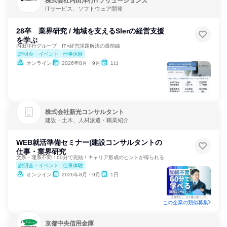
株式会社内田洋行ITソリューションズ
ITサービス、ソフトウェア開発
28卒 業界研究 / 地域を支えるSIerの経営支援
を学ぶ
内田洋行グループ IT×経営課題解決の最前線
説明会・イベント
仕事体験
オンライン
2026年8月・9月
1日
株式会社新光コンサルタント
建設・土木、人材派遣・職業紹介
WEB就活準備セミナー|建設コンサルタントの
仕事・業界研究
文系・理系不問！60分で完結！キャリア形成のヒントが得られる
説明会・イベント
仕事体験
オンライン
2026年8月・9月
1日
この企業の類似募集
京都中央信用金庫