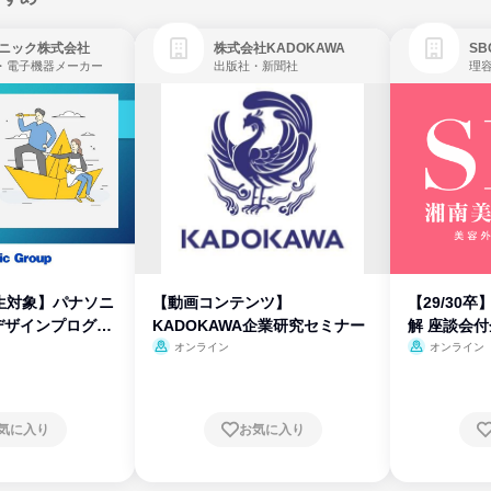
ニック株式会社
株式会社KADOKAWA
・電子機器メーカー
出版社・新聞社
生対象】パナソニ
【動画コンテンツ】
【29/30
デザインプログラ
KADOKAWA企業研究セミナー
解 座談会
オンライン
オンライン
気に入り
お気に入り