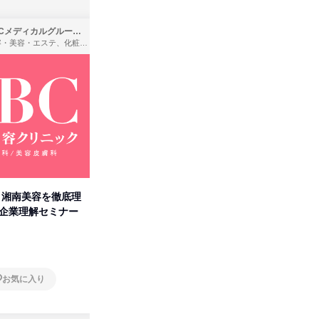
SBCメディカルグループ株式会社
株式会社バンダイ
理容・美容・エステ、化粧品・理美容用品小売、医療・病院
アパレル・繊維・スポーツメーカー、製造・メーカー、ゲーム制作・販売
卒】湘南美容を徹底理
人事の心を動かす「自己表現」
タカラト
付企業理解セミナー
の極意/選考官の本音を動画で公
ビ」を学
開
オンライン
オンラ
お気に入り
お気に入り