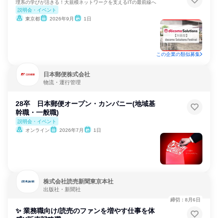
理系の学びが活きる！大規模ネットワークを支えるITの最前線へ
説明会・イベント
東京都
2026年9月
1日
この企業の類似募集
日本郵便株式会社
物流・運行管理
28卒 日本郵便オープン・カンパニー(地域基
幹職・一般職)
説明会・イベント
オンライン
2026年7月
1日
株式会社読売新聞東京本社
出版社・新聞社
締切：8月6日
✨ 業務職向け/読売のファンを増やす仕事を体