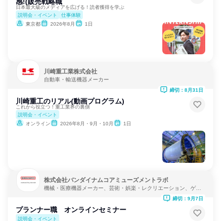
感!(販売戦略職
日本最大級のメディアを広げる！読者獲得を学ぶ
説明会・イベント
仕事体験
東京都
2026年8月
1日
川崎重工業株式会社
自動車・輸送機器メーカー
締切：8月31日
川崎重工のリアル(動画プログラム)
これから役立つ！重工業界の裏側
説明会・イベント
オンライン
2026年8月・9月・10月
1日
株式会社バンダイナムコアミューズメントラボ
機械・医療機器メーカー、芸術・娯楽・レクリエーション、ゲー
ム制作・販売
締切：9月7日
プランナー職 オンラインセミナー
説明会・イベント