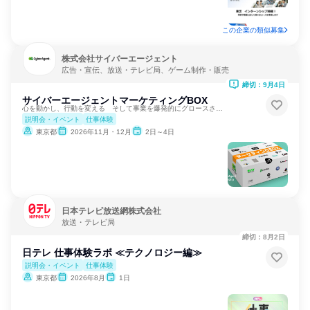
この企業の類似募集
株式会社サイバーエージェント
広告・宣伝、放送・テレビ局、ゲーム制作・販売
締切：9月4日
サイバーエージェントマーケティングBOX
心を動かし、行動を変える そして事業を爆発的にグロースさせる
説明会・イベント
仕事体験
東京都
2026年11月・12月
2日～4日
日本テレビ放送網株式会社
放送・テレビ局
締切：8月2日
日テレ 仕事体験ラボ ≪テクノロジー編≫
説明会・イベント
仕事体験
東京都
2026年8月
1日