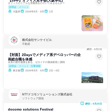
【28卒】オフィス見学会(大阪本社)
オフィスのリアルな雰囲気をのぞいてみませんか？
説明会・イベント
大阪府
2026年8月・9月
1日
株式会社サンケイビル
不動産
締切：8月2日
【対面】2Daysでメディア系デベロッパーの企
画総合職を体感
未来の都市価値を創る ゼロイチの価値創造に挑戦
説明会・イベント
仕事体験
東京都
2026年8月・9月
2日～4日
NTTドコモソリューションズ株式会社
ソフトウェア開発
締切：9月25日
docomo solutions Festival