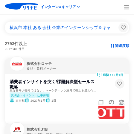
インターン
キャリア
＆
横浜市 本社 ある 会社 企業のインターンシップ＆キャリア一覧
2793件以上
関連度順
201〜300件目
株式会社ロッテ
食品・飲料メーカー
締切：12月1日
消費者インサイトを突く/課題解決型セールス
戦略
単なるモノ売りではない。マーケティング思考で売上を最大化する
説明会・イベント
仕事体験
東京都
2027年1月
1日
株式会社JTB