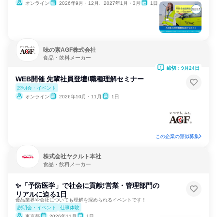
オンライン
2026年9月・12月、2027年1月・3月
1日
味の素AGF株式会社
食品・飲料メーカー
締切：9月24日
WEB開催 先輩社員登壇!職種理解セミナー
説明会・イベント
オンライン
2026年10月・11月
1日
この企業の類似募集
株式会社ヤクルト本社
食品・飲料メーカー
✨「予防医学」で社会に貢献!営業・管理部門の
リアルに迫る1日
食品業界や会社についても理解を深められるイベントです！
説明会・イベント
仕事体験
東京都
2026年11月
1日