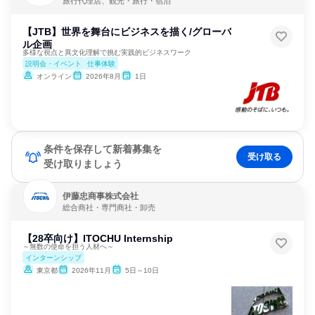
旅行代理店、観光・旅行・宿泊
【JTB】世界を舞台にビジネスを描く/グローバ
ル企画
多様な視点と異文化理解で挑む実践的ビジネスワーク
説明会・イベント
仕事体験
オンライン
2026年8月
1日
条件を保存して新着募集を
受け取る
受け取りましょう
伊藤忠商事株式会社
総合商社・専門商社・卸売
【28卒向け】ITOCHU Internship
～無数の使命を担う人材へ～
インターンシップ
東京都
2026年11月
5日～10日