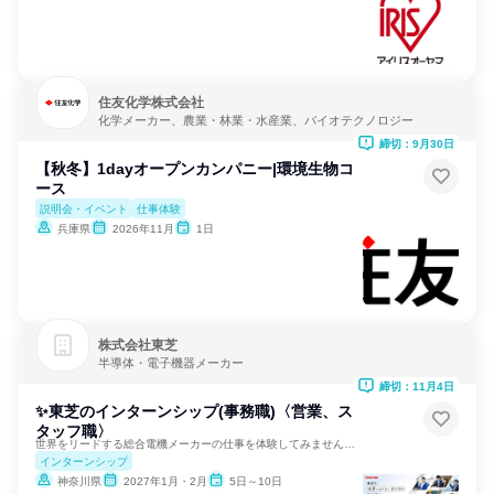
住友化学株式会社
化学メーカー、農業・林業・水産業、バイオテクノロジー
締切：9月30日
【秋冬】1dayオープンカンパニー|環境生物コ
ース
説明会・イベント
仕事体験
兵庫県
2026年11月
1日
株式会社東芝
半導体・電子機器メーカー
締切：11月4日
✨東芝のインターンシップ(事務職)〈営業、ス
タッフ職〉
世界をリードする総合電機メーカーの仕事を体験してみませんか？
インターンシップ
神奈川県
2027年1月・2月
5日～10日