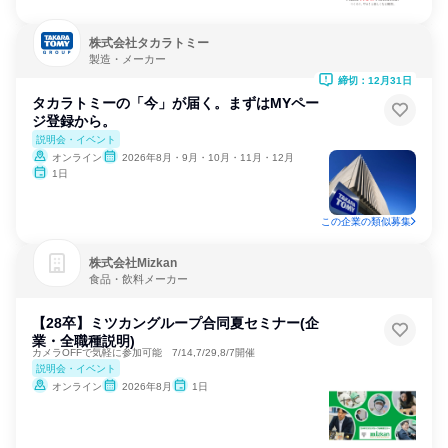
株式会社タカラトミー
製造・メーカー
締切：12月31日
タカラトミーの「今」が届く。まずはMYペー
ジ登録から。
説明会・イベント
オンライン
2026年8月・9月・10月・11月・12月
1日
この企業の類似募集
株式会社Mizkan
食品・飲料メーカー
【28卒】ミツカングループ合同夏セミナー(企
業・全職種説明)
カメラOFFで気軽に参加可能 7/14,7/29,8/7開催
説明会・イベント
オンライン
2026年8月
1日