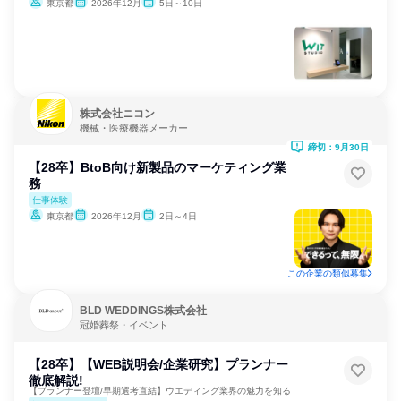
東京都
2026年12月
5日～10日
株式会社ニコン
機械・医療機器メーカー
締切：9月30日
【28卒】BtoB向け新製品のマーケティング業
務
仕事体験
東京都
2026年12月
2日～4日
この企業の類似募集
BLD WEDDINGS株式会社
冠婚葬祭・イベント
【28卒】【WEB説明会/企業研究】プランナー
徹底解説!
【プランナー登壇/早期選考直結】ウエディング業界の魅力を知る