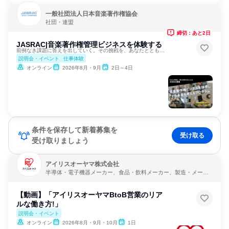
一般社団法人日本音楽著作権協会
社団・連盟
締切：あと2日
JASRAC|音楽著作権管理ビジネスを体験する
前例なき課題に答えを出していく。その挑戦を、あなたとともに。
説明会・イベント
仕事体験
オンライン
2026年8月・9月
2日～4日
条件を保存して新着募集を
受け取る
受け取りましょう
アイリスオーヤマ株式会社
半導体・電子機器メーカー、食品・飲料メーカー、製造・メーカ
ー
【動画】「アイリスオーヤマBtoB営業のリア
ルな働き方!」
説明会・イベント
オンライン
2026年8月・9月・10月
1日