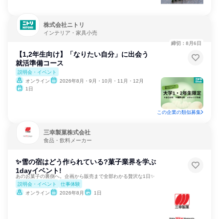
株式会社ニトリ
インテリア・家具小売
締切：8月6日
【1,2年生向け】「なりたい自分」に出会う
就活準備コース
説明会・イベント
オンライン
2026年8月・9月・10月・11月・12月
1日
この企業の類似募集
三幸製菓株式会社
食品・飲料メーカー
✨雪の宿はどう作られている?菓子業界を学ぶ
1dayイベント!
あのお菓子の裏側へ。企画から販売まで全部わかる贅沢な1日✨
説明会・イベント
仕事体験
オンライン
2026年8月
1日