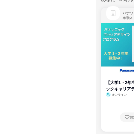
パナソ
半導体
【大学1・2年
ックキャリア
ム
オンライン
お