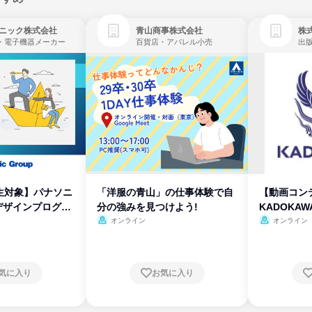
ニック株式会社
青山商事株式会社
株式
・電子機器メーカー
百貨店・アパレル小売
出
生対象】パナソニ
「洋服の青山」の仕事体験で自
【動画コン
デザインプログラ
分の強みを見つけよう!
KADOKA
オンライン
オンライン
気に入り
お気に入り