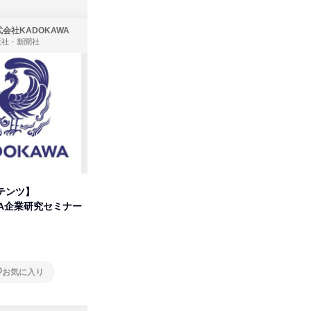
会社KADOKAWA
株式会社住まいず
版社・新聞社
製造・メーカー、建築設計
テンツ】
先着順・選考なし|注文住宅の総
【オンラ
WA企業研究セミナー
合職|会社説明会&社長座談会
業界の裏
明会
オンライン
オンラ
お気に入り
お気に入り