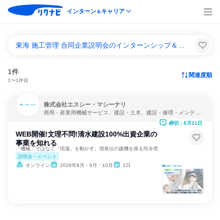
インターン
キャリア
＆
東海 施工管理 合同企業説明会のインターンシップ＆キャリア一覧
1件
関連度順
1〜1件目
株式会社エスシー・マシーナリ
商用・産業用機械サービス、建設・土木、建設・修理・メンテナ
ンスサービス
締切：8月21日
WEB開催!文理不問!清水建設100%出資企業の
事業を知れる
「機械」ではなく「現場」を動かす。億単位の建機を操る司令塔
説明会・イベント
オンライン
2026年8月・9月・10月
1日