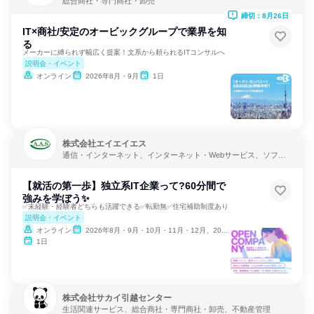
総合商社・専門商社・卸売
締切：8月26日
IT×商社/安定のオービックグループで業界を知
る
メーカーに縛られず幅広く提案！文系から頼られるITコンサルへ
説明会・イベント
オンライン
2026年8月・9月
1日
株式会社エイエイエス
通信・インターネット、インターネット・Webサービス、ソフト
ウェア開発
【就活の第一歩】独立系IT企業って?60分間で
強みを学ぼう✨
✅未経験・経験者どちらも活躍できる✅転勤無✅住宅補助制度あり
説明会・イベント
オンライン
2026年8月・9月・10月・11月・12月、2027年1月・2月
1日
株式会社サカイ引越センター
生活関連サービス、総合商社・専門商社・卸売、不動産管理