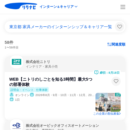
インターン
キャリア
＆
東京都 家具メーカーのインターンシップ＆キャリア一覧
58件
関連度順
1〜58件目
株式会社ニトリ
インテリア・家具小売
締切：8月18日
WEB【ニトリのしごとを知る3時間】最大5つ
の部署体験
説明会・イベント
仕事体験
オンライン
2026年8月・9月・10月・11月・12月、2027年1月
1日
この企業の類似募集
株式会社オービックオフィスオートメーション