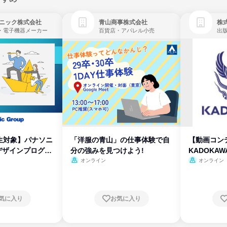
ニック株式会社
青山商事株式会社
株式
・電子機器メーカー
百貨店・アパレル小売
出
生対象】パナソニ
「洋服の青山」の仕事体験で自
【動画コン
デザインプログラ
分の強みを見つけよう!
KADOKA
オンライン
オンライン
気に入り
お気に入り