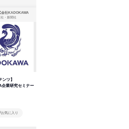
会社KADOKAWA
株式会社住まいず
版社・新聞社
製造・メーカー、建築設計
テンツ】
先着順・選考なし|注文住宅の総
タカラト
WA企業研究セミナー
合職|会社説明会&社長座談会
ビ」を学
オンライン
オンラ
お気に入り
お気に入り