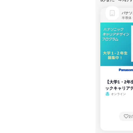
パナソ
半導体
【大学1・2年
ックキャリア
ム
オンライン
お