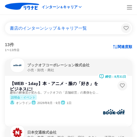
インターン
キャリア
＆
書店のインターンシップ＆キャリア一覧
13件
関連度順
1〜13件目
ブックオフコーポレーション株式会社
小売・卸売・商社
締切：8月31日
【WEB・1day】本・アニメ・服の「好き」を
ビジネスに!
趣味の解像度が変わる。ブックオフの「店舗経営」の裏側を公開。
説明会・イベント
オンライン
2026年8月・9月
1日
日本交通株式会社