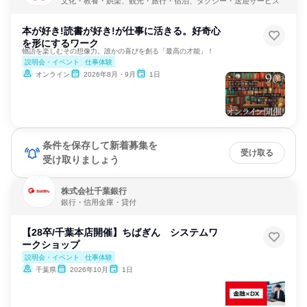
文化・教養・娯楽、観光・旅行・宿泊、タクシー・送迎サービス
本が好き!読書が好き!が仕事に活きる。好奇心
を形にするワーク
物語を楽しむその想像力。誰かの喜びを創る「最高の才能」！
説明会・イベント
仕事体験
オンライン
2026年8月・9月
1日
条件を保存して新着募集を
受け取る
受け取りましょう
株式会社千葉銀行
銀行・信用金庫・貸付
【28卒/千葉本店開催】ちばぎん システムワ
ークショップ
説明会・イベント
仕事体験
千葉県
2026年10月
1日