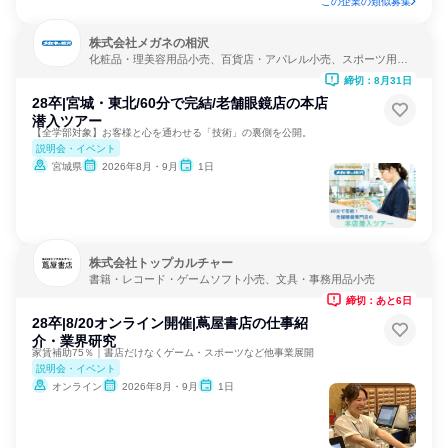
この企業の類似募集
株式会社メガネの相沢
化粧品・理美容用品小売、百貨店・アパレル小売、スポーツ用品
小売
締切：8月31日
28卒|宮城・東北/60分で完結/老舗眼鏡店の本店
潜入ツアー
【全学部対象】お客様と心を通わせる「技術」の裏側を公開。
説明会・イベント
宮城県
2026年8月・9月
1日
株式会社トップカルチャー
書籍・レコード・ゲームソフト小売、文具・事務用品小売
締切：あと6日
28卒|8/20オンライン開催|蔦屋書店の仕事紹
介・業界研究
家賃補助75％｜書店だけなくゲーム・スポーツなど他事業展開
説明会・イベント
オンライン
2026年8月・9月
1日