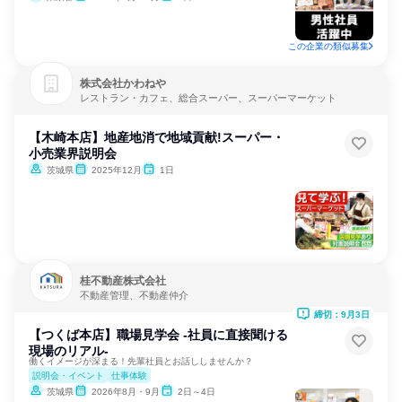
この企業の類似募集
株式会社かわねや
レストラン・カフェ、総合スーパー、スーパーマーケット
【木崎本店】地産地消で地域貢献!スーパー・
小売業界説明会
茨城県
2025年12月
1日
桂不動産株式会社
不動産管理、不動産仲介
締切：9月3日
【つくば本店】職場見学会 -社員に直接聞ける
現場のリアル-
働くイメージが深まる！先輩社員とお話ししませんか？
説明会・イベント
仕事体験
茨城県
2026年8月・9月
2日～4日