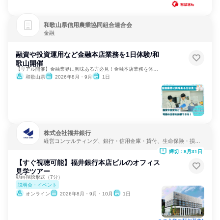
和歌山県信用農業協同組合連合会
金融
融資や投資運用など金融本店業務を1日体験/和
歌山開催
【リアル開催】金融業界に興味ある方必見！金融本店業務を体験！
和歌山県
2026年8月・9月
1日
株式会社福井銀行
経営コンサルティング、銀行・信用金庫・貸付、生命保険・損害
保険・保険サービス
締切：8月31日
【すぐ視聴可能】福井銀行本店ビルのオフィス
見学ツアー
動画視聴形式（7分）
説明会・イベント
オンライン
2026年8月・9月・10月
1日