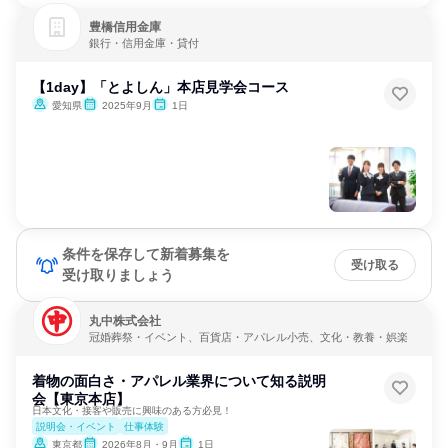
豊橋信用金庫
銀行・信用金庫・貸付
【1day】「とよしん」本店見学会コース
愛知県
2025年9月
1日
条件を保存して新着募集を
受け取る
受け取りましょう
丸中株式会社
冠婚葬祭・イベント、百貨店・アパレル小売、文化・教養・娯楽
着物の面白さ・アパレル業界について知る説明
会【東京本店】
日本文化・接客や販売に興味のある方必見！
説明会・イベント
仕事体験
東京都
2026年8月・9月
1日