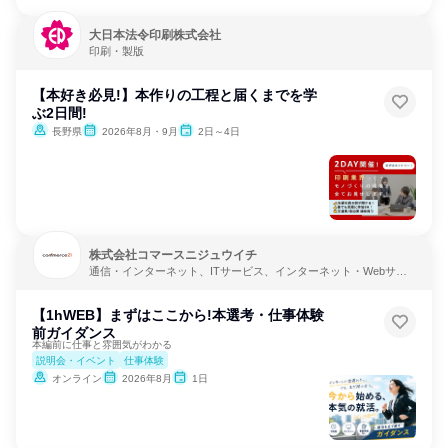
大日本法令印刷株式会社
印刷・製版
【本好き必見!】本作りの工程と届くまでを学
ぶ2日間!
長野県
2026年8月・9月
2日～4日
株式会社コマースニジュウイチ
通信・インターネット、ITサービス、インターネット・Webサー
ビス
【1hWEB】まずはここから!本選考・仕事体験
前ガイダンス
本編前に仕事と雰囲気がわかる
説明会・イベント
仕事体験
オンライン
2026年8月
1日