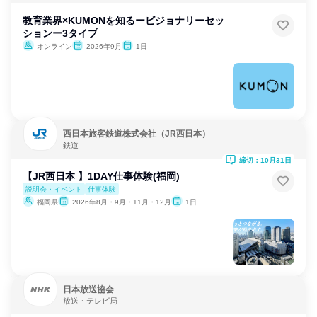
教育業界×KUMONを知るービジョナリーセッ
ションー3タイプ
オンライン
2026年9月
1日
西日本旅客鉄道株式会社（JR西日本）
鉄道
締切：10月31日
【JR西日本 】1DAY仕事体験(福岡)
説明会・イベント
仕事体験
福岡県
2026年8月・9月・11月・12月
1日
日本放送協会
放送・テレビ局