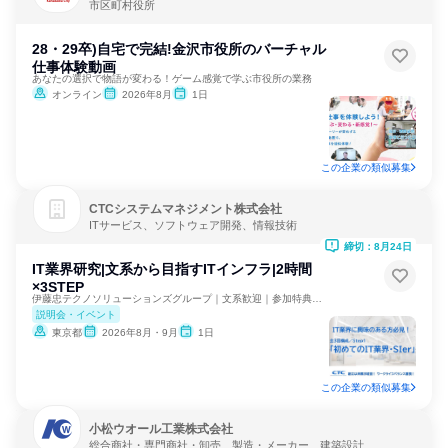
市区町村役所
28・29卒)自宅で完結!金沢市役所のバーチャル
仕事体験動画
あなたの選択で物語が変わる！ゲーム感覚で学ぶ市役所の業務
オンライン
2026年8月
1日
この企業の類似募集
CTCシステムマネジメント株式会社
ITサービス、ソフトウェア開発、情報技術
締切：8月24日
IT業界研究|文系から目指すITインフラ|2時間
×3STEP
伊藤忠テクノソリューションズグループ｜文系歓迎｜参加特典あり
説明会・イベント
東京都
2026年8月・9月
1日
この企業の類似募集
小松ウオール工業株式会社
総合商社・専門商社・卸売、製造・メーカー、建築設計