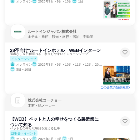
オンライン
2026年8月・9月・10月
1日
ルートインジャパン株式会社
ホテル・旅館、観光・旅行・宿泊、不動産
28卒向け*ルートインホテル WEBインターン
選考なし＆日程選べる 参加しやすいインターンシップ
インターンシップ
オンライン
2026年8月・9月・10月・11月・12月、2027年1月
5日～10日
この企業の類似募集
株式会社コーチョー
木材・紙メーカー
【WEB】ペットと人の幸せをつくる製造業に
ついて知る
ペットとの幸せな毎日を支える仕事
説明会・イベント
オンライン
2026年8月・9月
1日