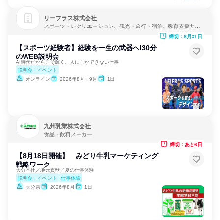
リーフラス株式会社
スポーツ・レクリエーション、観光・旅行・宿泊、教育支援サー
ビス
締切：8月31日
【スポーツ経験者】経験を一生の武器へ!30分
のWEB説明会
AI時代だからこそ輝く、人にしかできない仕事
説明会・イベント
オンライン
2026年8月・9月
1日
九州乳業株式会社
食品・飲料メーカー
締切：あと6日
【8月18日開催】 みどり牛乳マーケティング
戦略ワーク
大分本社／地元貢献／夏の仕事体験
説明会・イベント
仕事体験
大分県
2026年8月
1日