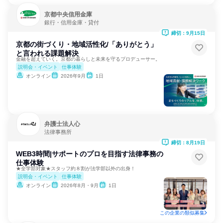
京都中央信用金庫
銀行・信用金庫・貸付
締切：9月15日
京都の街づくり・地域活性化/「ありがとう」
と言われる課題解決
金融を超えていく。京都の暮らしと未来を守るプロデューサー。
説明会・イベント
仕事体験
オンライン
2026年9月
1日
弁護士法人心
法律事務所
締切：8月19日
WEB3時間|サポートのプロを目指す法律事務の
仕事体験
★全学部対象★スタッフ約８割が法学部以外の出身！
説明会・イベント
仕事体験
オンライン
2026年8月・9月
1日
この企業の類似募集