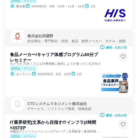
説明会・イベント
東京都
2026年8月・9月・10月・11月・12月
1日
株式会社武蔵野
総合商社・専門商社・卸売、食品・飲料メーカー、ホテル・旅館
締切：8月17日
食品メーカー/キャリア体感プログラム60分プ
レセミナー
カメラオフOK！どんな仕事体験に参加しようか迷っている方向け
説明会・イベント
オンライン
2026年8月・9月・10月
1日
CTCシステムマネジメント株式会社
ITサービス、ソフトウェア開発、情報技術
締切：8月24日
IT業界研究|文系から目指すITインフラ|2時間
×3STEP
伊藤忠テクノソリューションズグループ｜文系歓迎｜参加特典あり
説明会・イベント