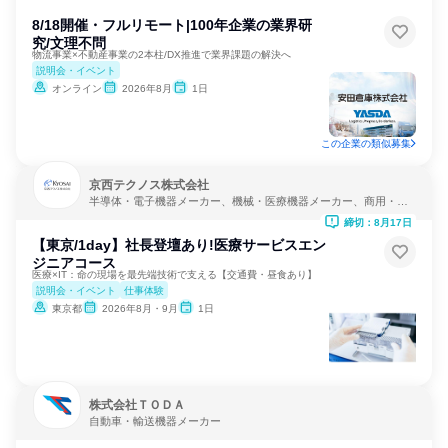
8/18開催・フルリモート|100年企業の業界研
究/文理不問
物流事業×不動産事業の2本柱/DX推進で業界課題の解決へ
説明会・イベント
オンライン
2026年8月
1日
この企業の類似募集
京西テクノス株式会社
半導体・電子機器メーカー、機械・医療機器メーカー、商用・産
業用機械サービス
締切：8月17日
【東京/1day】社長登壇あり!医療サービスエン
ジニアコース
医療×IT：命の現場を最先端技術で支える【交通費・昼食あり】
説明会・イベント
仕事体験
東京都
2026年8月・9月
1日
株式会社ＴＯＤＡ
自動車・輸送機器メーカー