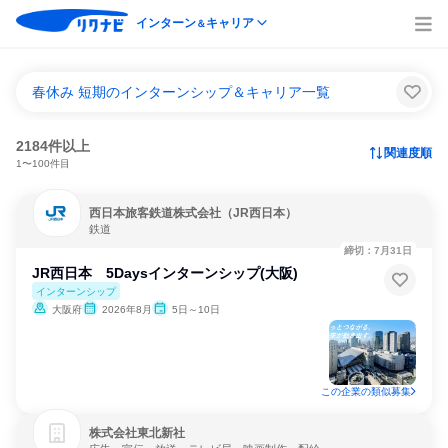
インターン
キャリア
＆
春休み 短期のインターンシップ＆キャリア一覧
2184件以上
関連度順
1〜100件目
西日本旅客鉄道株式会社（JR西日本）
鉄道
締切：7月31日
JR西日本 5Daysインターンシップ(大阪)
インターンシップ
大阪府
2026年8月
5日～10日
この企業の類似募集
株式会社東北新社