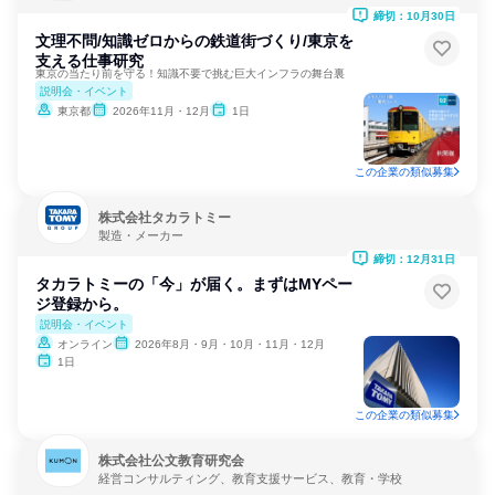
締切：10月30日
文理不問/知識ゼロからの鉄道街づくり/東京を
支える仕事研究
東京の当たり前を守る！知識不要で挑む巨大インフラの舞台裏
説明会・イベント
東京都
2026年11月・12月
1日
この企業の類似募集
株式会社タカラトミー
製造・メーカー
締切：12月31日
タカラトミーの「今」が届く。まずはMYペー
ジ登録から。
説明会・イベント
オンライン
2026年8月・9月・10月・11月・12月
1日
この企業の類似募集
株式会社公文教育研究会
経営コンサルティング、教育支援サービス、教育・学校