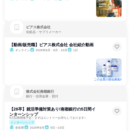
ピアス株式会社
化粧品・サプリメーカー
【動画/販売職】ピアス株式会社 会社紹介動画
オンライン
2026年8月・9月・10月
1日
この企業の類似募集
株式会社南都銀行
銀行・信用金庫・貸付
【28卒】就活準備対策あり!南都銀行の5日間イ
ンターンシップ
8月以降開催予定！まずはエントリーお待ちしております♪
インターンシップ
奈良県
2026年9月
5日～10日