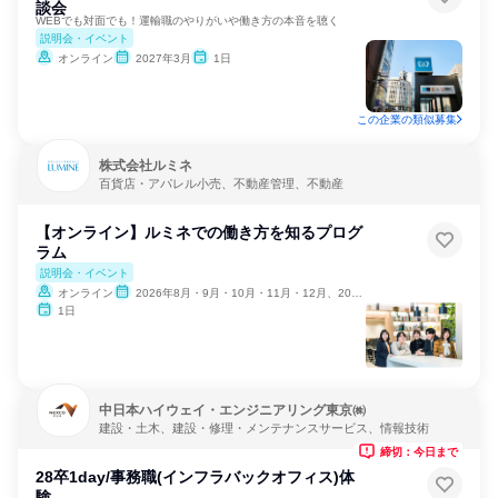
談会
WEBでも対面でも！運輸職のやりがいや働き方の本音を聴く
説明会・イベント
オンライン
2027年3月
1日
この企業の類似募集
株式会社ルミネ
百貨店・アパレル小売、不動産管理、不動産
【オンライン】ルミネでの働き方を知るプログ
ラム
説明会・イベント
オンライン
2026年8月・9月・10月・11月・12月、2027年1月
1日
中日本ハイウェイ・エンジニアリング東京㈱
建設・土木、建設・修理・メンテナンスサービス、情報技術
締切：今日まで
28卒1day/事務職(インフラバックオフィス)体
験