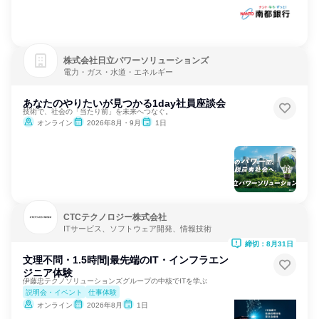
株式会社日立パワーソリューションズ
電力・ガス・水道・エネルギー
あなたのやりたいが見つかる1day社員座談会
技術で、社会の「当たり前」を未来へつなぐ。
オンライン
2026年8月・9月
1日
CTCテクノロジー株式会社
ITサービス、ソフトウェア開発、情報技術
締切：8月31日
文理不問・1.5時間|最先端のIT・インフラエン
ジニア体験
伊藤忠テクノソリューションズグループの中核でITを学ぶ
説明会・イベント
仕事体験
オンライン
2026年8月
1日