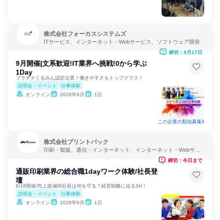
株式会社フォーカスシステムズ
ITサービス、インターネット・Webサービス、ソフトウェア開発
締切：8月17日
9月開催|文系歓迎!IT業界へ挑戦!0から学ぶ
1Day
プラチナくるみん認定企業！働きやすさもトップクラス！
説明会・イベント
仕事体験
オンライン
2026年9月
1日
この企業の類似募集
株式会社プリントパック
印刷・製版、通信・インターネット、インターネット・Webサー
ビス
締切：今日まで
通販印刷業界の総合職1dayワーク体験/社長登
壇
8/18開催/売上急減時社長は何を守る？経営戦略に迫る3H！
説明会・イベント
仕事体験
オンライン
2026年8月
1日