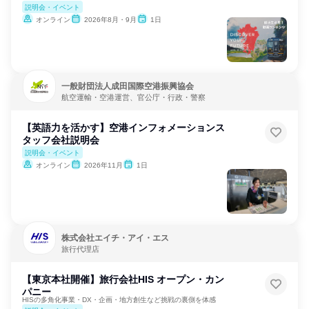
説明会・イベント
オンライン
2026年8月・9月
1日
一般財団法人成田国際空港振興協会
航空運輸・空港運営、官公庁・行政・警察
【英語力を活かす】空港インフォメーションス
タッフ会社説明会
説明会・イベント
オンライン
2026年11月
1日
株式会社エイチ・アイ・エス
旅行代理店
【東京本社開催】旅行会社HIS オープン・カン
パニー
HISの多角化事業・DX・企画・地方創生など挑戦の裏側を体感