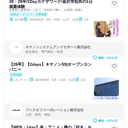
28・29卒/1Dayカナザワーク/金沢市役所の1日
就業体験
先着順で参加OK！1日で「市役所で働く」を気軽に実感！
説明会・イベント
仕事体験
石川県
2026年8月・9月・10月・11月・12月
1日
キヤノンシステムアンドサポート株式会社
総合商社・専門商社・卸売
締切：8月31日
【28卒】【2days】キヤノンSS|オープンカン
パニー
仕事体験
オンライン
2026年8月・9月・10月・11月
1日
この企業の類似募集
ブックオフコーポレーション株式会社
小売・卸売・商社
締切：8月31日
【WEB・1day】本・アニメ・服の「好き」を