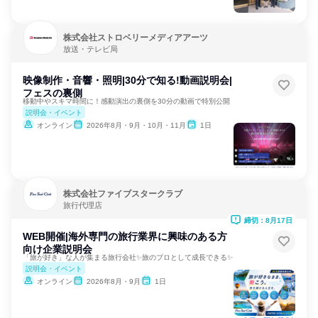
株式会社ストロベリーメディアアーツ
放送・テレビ局
映像制作・音響・照明|30分で知る!動画説明会|
フェスの裏側
移動中やスキマ時間に！感動演出の裏側を30分の動画で特別公開
説明会・イベント
オンライン
2026年8月・9月・10月・11月
1日
株式会社ファイブスタークラブ
旅行代理店
締切：8月17日
WEB開催|海外専門の旅行業界に興味のある方
向け企業説明会
「旅が好き」な人が集まる旅行会社✨旅のプロとして成長できる✨
説明会・イベント
オンライン
2026年8月・9月
1日