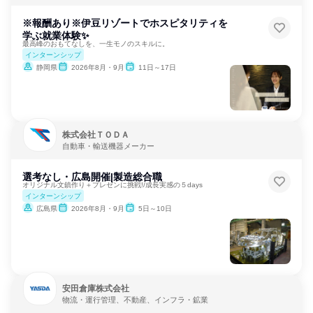
※報酬あり※伊豆リゾートでホスピタリティを
学ぶ就業体験✨
最高峰のおもてなしを、一生モノのスキルに。
インターンシップ
静岡県
2026年8月・9月
11日～17日
株式会社ＴＯＤＡ
自動車・輸送機器メーカー
選考なし・広島開催|製造総合職
オリジナル文鎮作り＋プレゼンに挑戦!/成長実感の５days
インターンシップ
広島県
2026年8月・9月
5日～10日
安田倉庫株式会社
物流・運行管理、不動産、インフラ・鉱業