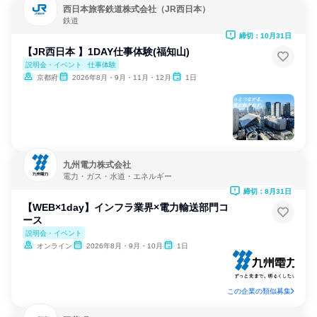
西日本旅客鉄道株式会社（JR西日本）
鉄道
締切：10月31日
【JR西日本 】1DAY仕事体験(福知山)
説明会・イベント
仕事体験
京都府
2026年8月・9月・11月・12月
1日
九州電力株式会社
電力・ガス・水道・エネルギー
締切：8月31日
【WEB×1day】インフラ業界×電力輸送部門コ
ース
説明会・イベント
オンライン
2026年8月・9月・10月
1日
この企業の類似募集