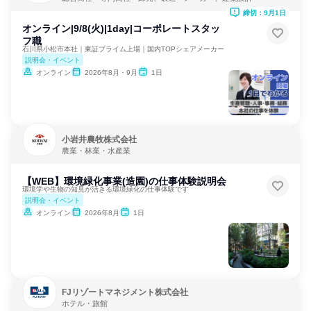
締切：9月1日
オンライン|9/8(火)|1day|コーポレートスタッ
フ職
石川県小松市本社｜東証プライム上場｜国内TOPシェアメーカー
説明会・イベント
オンライン
2026年8月・9月
1日
小岩井農牧株式会社
農業・林業・水産業
【WEB】環境緑化事業(造園)の仕事体験説明会
環境学や生物の知見が活きる環境緑化の仕事体験です
説明会・イベント
オンライン
2026年8月
1日
FJリゾートマネジメント株式会社
ホテル・旅館