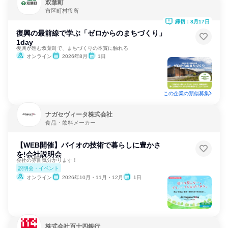
双葉町
市区町村役所
締切：8月17日
復興の最前線で学ぶ「ゼロからのまちづくり」
1day
復興が進む双葉町で、まちづくりの本質に触れる
オンライン
2026年8月
1日
この企業の類似募集
ナガセヴィータ株式会社
食品・飲料メーカー
【WEB開催】バイオの技術で暮らしに豊かさ
を!会社説明会
会社の雰囲気分かります！
説明会・イベント
オンライン
2026年10月・11月・12月
1日
株式会社百十四銀行