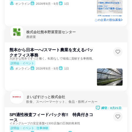
オンライン
2026年8月・9月
1日
この企業の類似募集
株式会社熊本野菜育苗センター
農耕業
熊本から日本一へ/スマート農業を支えるバッ
クオフィス事務
大好きな熊本でずっと働く。転勤なしで地域に貢献する事務職。
説明会・イベント
オンライン
2026年8月・9月
1日
まいばすけっと株式会社
飲食、スーパーマーケット、食品・飲料メーカー
締切：8月21日
SPI適性検査フィードバック有!! 特典付きコ
ース
イオングループの安定基盤×1300店舗の圧倒的将来性
説明会・イベント
仕事体験