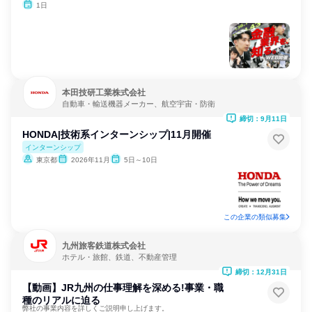
1日
本田技研工業株式会社
自動車・輸送機器メーカー、航空宇宙・防衛
締切：9月11日
HONDA|技術系インターンシップ|11月開催
インターンシップ
東京都
2026年11月
5日～10日
この企業の類似募集
九州旅客鉄道株式会社
ホテル・旅館、鉄道、不動産管理
締切：12月31日
【動画】JR九州の仕事理解を深める!事業・職
種のリアルに迫る
弊社の事業内容を詳しくご説明申し上げます。