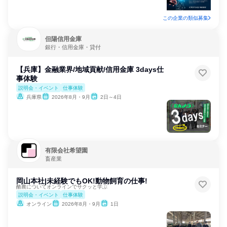
この企業の類似募集
但陽信用金庫
銀行・信用金庫・貸付
【兵庫】金融業界/地域貢献/信用金庫 3days仕
事体験
説明会・イベント
仕事体験
兵庫県
2026年8月・9月
2日～4日
有限会社希望園
畜産業
岡山本社|未経験でもOK!動物飼育の仕事!
酪農についてオンラインでサクッと学ぶ
説明会・イベント
仕事体験
オンライン
2026年8月・9月
1日