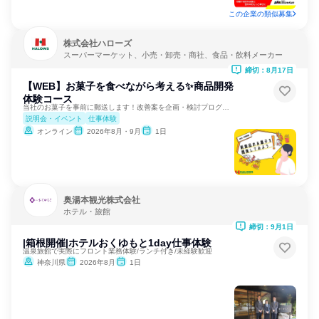
この企業の類似募集
株式会社ハローズ
スーパーマーケット、小売・卸売・商社、食品・飲料メーカー
締切：8月17日
【WEB】お菓子を食べながら考える✨商品開発
体験コース
当社のお菓子を事前に郵送します！改善案を企画・検討プログラム
説明会・イベント
仕事体験
オンライン
2026年8月・9月
1日
奥湯本観光株式会社
ホテル・旅館
締切：9月1日
|箱根開催|ホテルおくゆもと1day仕事体験
温泉旅館で実際にフロント業務体験/ランチ付き/未経験歓迎
神奈川県
2026年8月
1日