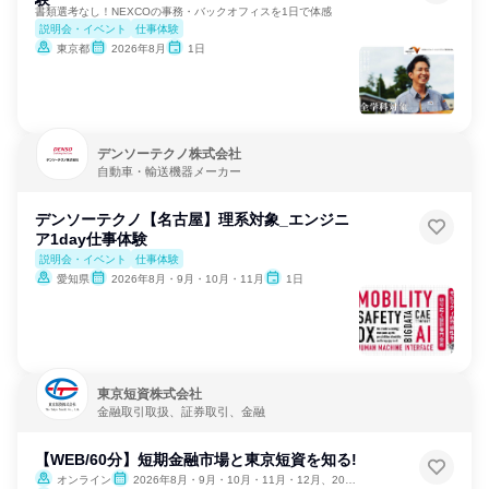
書類選考なし！NEXCOの事務・バックオフィスを1日で体感
説明会・イベント
仕事体験
東京都
2026年8月
1日
デンソーテクノ株式会社
自動車・輸送機器メーカー
デンソーテクノ【名古屋】理系対象_エンジニ
ア1day仕事体験
説明会・イベント
仕事体験
愛知県
2026年8月・9月・10月・11月
1日
東京短資株式会社
金融取引取扱、証券取引、金融
【WEB/60分】短期金融市場と東京短資を知る!
オンライン
2026年8月・9月・10月・11月・12月、2027年1月