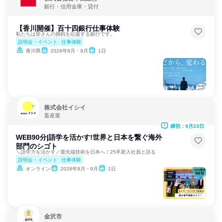
銀行・信用金庫・貸付
【香川開催】百十四銀行仕事体験
私たちは皆さんの挑戦を応援する銀行です。
説明会・イベント
仕事体験
香川県
2026年8月・9月
1日
株式会社イシイ
畜産業
締切：9月23日
WEB90分|語学を活かす!世界と日本を繋ぐ海外
部門のシゴト
＼語学力を活かす／最先端技術を日本へ！25卒新入社員と語る
説明会・イベント
仕事体験
オンライン
2026年8月・9月
1日
金沢市