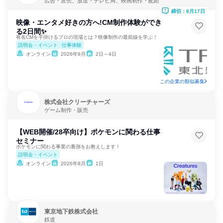
広告・宣伝、放送・テレビ局、映画制作・配給
締切：8月17日
映像・エンタメ好きの方へ!CM制作体験ができ
る2日間✨
有名CMを手掛けるプロの現場とは？映像制作の最前線を学ぶ！
説明会・イベント
仕事体験
オンライン
2026年9月
2日～4日
この企業の類似募集
株式会社クリーチャーズ
ゲーム制作・販売
【WEB開催/28卒向け】ポケモンに関わる仕事
セミナー
ポケモンに関わる事業の裏側をお教えします！
説明会・イベント
オンライン
2026年8月
1日
東京地下鉄株式会社
鉄道