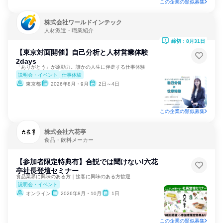
この企業の類似募集
株式会社ワールドインテック
人材派遣・職業紹介
締切：8月31日
【東京対面開催】自己分析と人材営業体験
2days
「ありがとう」が原動力。誰かの人生に伴走する仕事体験
説明会・イベント
仕事体験
東京都
2026年8月・9月
2日～4日
この企業の類似募集
株式会社六花亭
食品・飲料メーカー
【参加者限定特典有】合説では聞けない!六花
亭社長登壇セミナー
食品業界に興味のある方｜接客に興味のある方歓迎
説明会・イベント
オンライン
2026年8月・10月
1日
この企業の類似募集