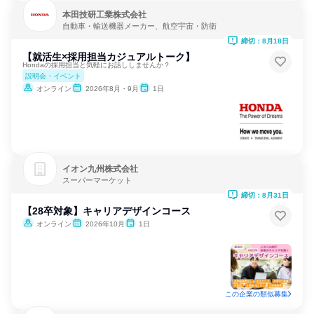
本田技研工業株式会社
自動車・輸送機器メーカー、航空宇宙・防衛
締切：8月18日
【就活生×採用担当カジュアルトーク】
Hondaの採用担当と気軽にお話ししませんか？
説明会・イベント
オンライン
2026年8月・9月
1日
イオン九州株式会社
スーパーマーケット
締切：8月31日
【28卒対象】キャリアデザインコース
オンライン
2026年10月
1日
この企業の類似募集