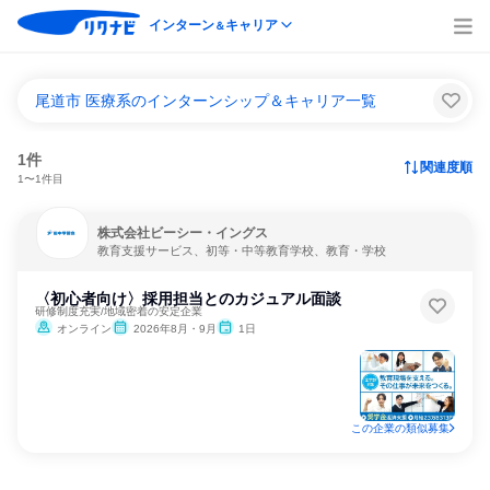
インターン
キャリア
＆
尾道市 医療系のインターンシップ＆キャリア一覧
1件
関連度順
1〜1件目
株式会社ビーシー・イングス
教育支援サービス、初等・中等教育学校、教育・学校
〈初心者向け〉採用担当とのカジュアル面談
研修制度充実/地域密着の安定企業
オンライン
2026年8月・9月
1日
この企業の類似募集