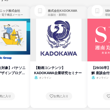
ニック株式会社
株式会社KADOKAWA
・電子機器メーカー
出版社・新聞社
生対象】パナソニ
【動画コンテンツ】
【29/30
デザインプログラ
KADOKAWA企業研究セミナー
解 座談会
オンライン
オンライン
気に入り
お気に入り