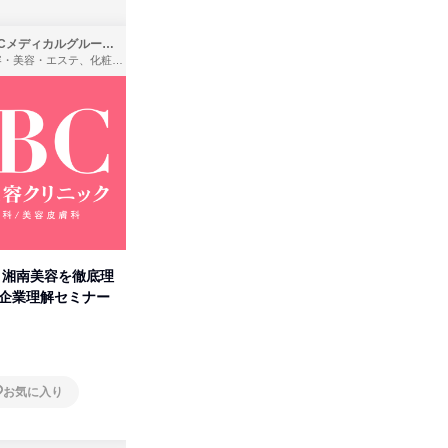
SBCメディカルグループ株式会社
株式会社バンダイ
理容・美容・エステ、化粧品・理美容用品小売、医療・病院
アパレル・繊維・スポーツメーカー、製造・メーカー、ゲーム制作・販売
卒】湘南美容を徹底理
人事の心を動かす「自己表現」
タカラト
付企業理解セミナー
の極意/選考官の本音を動画で公
ビ」を学
開
オンライン
オンラ
お気に入り
お気に入り