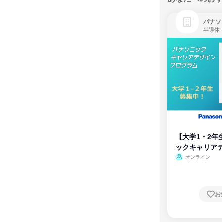
パナソ
半導体
【大学1・2年
ックキャリア
ム
オンライン
お