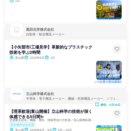
1日
黒田化学株式会社
自動車・輸送機器メーカー
【小矢部市/工場見学】革新的なプラスチック
技術を学ぶ2時間
富山県
2025年9月
1日
この企業の類似募集
立山科学株式会社
半導体・電子機器メーカー、機械・医療機器メーカー、ソフトウ
ェア開発
締切：9月30日
【理系歓迎|富山開催】立山科学の技術が深く
体感できる5日間✨
交通費支給有／機械・電気・情報専攻の方歓迎／富山勤務転勤なし
インターンシップ
富山県
2026年8月・9月
5日～10日