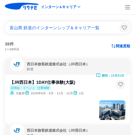
インターン
キャリア
＆
富山県 鉄道のインターンシップ＆キャリア一覧
38件
関連度順
1〜38件目
西日本旅客鉄道株式会社（JR西日本）
鉄道
締切：10月31日
【JR西日本】1DAY仕事体験(大阪)
説明会・イベント
仕事体験
大阪府
2026年8月・9月・11月・12月
1日
西日本旅客鉄道株式会社（JR西日本）