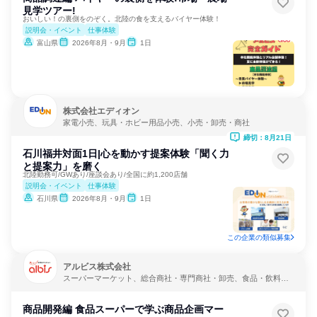
見学ツアー!
おいしい！の裏側をのぞく。北陸の食を支えるバイヤー体験！
説明会・イベント
仕事体験
富山県
2026年8月・9月
1日
株式会社エディオン
家電小売、玩具・ホビー用品小売、小売・卸売・商社
締切：8月21日
石川福井対面1日|心を動かす提案体験「聞く力
と提案力」を磨く
北陸勤務可/GWあり/座談会あり/全国に約1,200店舗
説明会・イベント
仕事体験
石川県
2026年8月・9月
1日
この企業の類似募集
アルビス株式会社
スーパーマーケット、総合商社・専門商社・卸売、食品・飲料メ
ーカー
商品開発編 食品スーパーで学ぶ商品企画マー