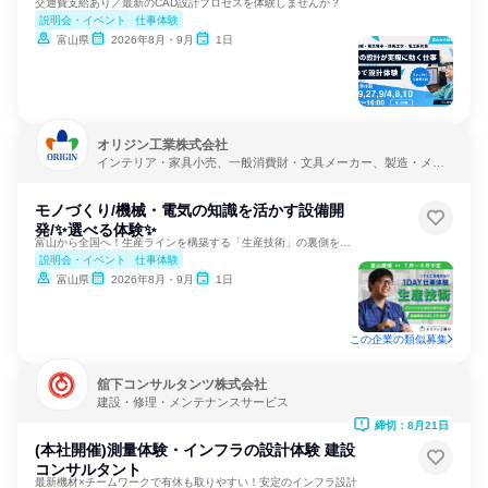
交通費支給あり／最新のCAD設計プロセスを体験しませんか？
説明会・イベント
仕事体験
富山県
2026年8月・9月
1日
オリジン工業株式会社
インテリア・家具小売、一般消費財・文具メーカー、製造・メー
カー
モノづくり/機械・電気の知識を活かす設備開
発/✨選べる体験✨
富山から全国へ！生産ラインを構築する「生産技術」の裏側を公開
説明会・イベント
仕事体験
富山県
2026年8月・9月
1日
この企業の類似募集
舘下コンサルタンツ株式会社
建設・修理・メンテナンスサービス
締切：8月21日
(本社開催)測量体験・インフラの設計体験 建設
コンサルタント
最新機材×チームワークで有休も取りやすい！安定のインフラ設計