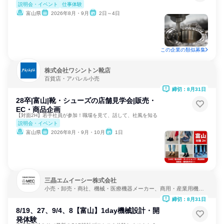
説明会・イベント
仕事体験
富山県
2026年8月・9月
2日～4日
この企業の類似募集
株式会社ワシントン靴店
百貨店・アパレル小売
締切：8月31日
28卒|富山|靴・シューズの店舗見学会|販売・
EC・商品企画
【対面2H】若手社員が参加！職場を見て、話して、社風を知る
説明会・イベント
富山県
2026年8月・9月・10月
1日
三晶エムイーシー株式会社
小売・卸売・商社、機械・医療機器メーカー、商用・産業用機械
サービス
締切：8月31日
8/19、27、9/4、8【富山】1day機械設計・開
発体験