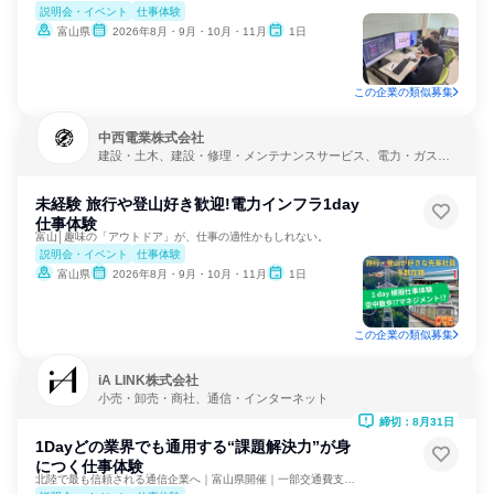
説明会・イベント
仕事体験
富山県
2026年8月・9月・10月・11月
1日
この企業の類似募集
中西電業株式会社
建設・土木、建設・修理・メンテナンスサービス、電力・ガス・
水道・エネルギー
未経験 旅行や登山好き歓迎!電力インフラ1day
仕事体験
富山│趣味の「アウトドア」が、仕事の適性かもしれない。
説明会・イベント
仕事体験
富山県
2026年8月・9月・10月・11月
1日
この企業の類似募集
iA LINK株式会社
小売・卸売・商社、通信・インターネット
締切：8月31日
1Dayどの業界でも通用する“課題解決力”が身
につく仕事体験
北陸で最も信頼される通信企業へ｜富山県開催｜一部交通費支給有