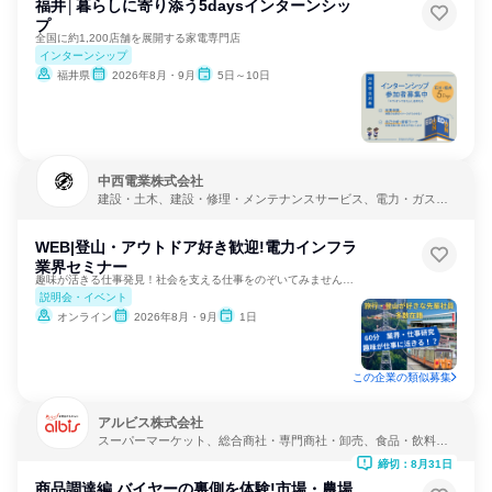
福井│暮らしに寄り添う5daysインターンシッ
プ
全国に約1,200店舗を展開する家電専門店
インターンシップ
福井県
2026年8月・9月
5日～10日
中西電業株式会社
建設・土木、建設・修理・メンテナンスサービス、電力・ガス・
水道・エネルギー
WEB|登山・アウトドア好き歓迎!電力インフラ
業界セミナー
趣味が活きる仕事発見！社会を支える仕事をのぞいてみませんか？
説明会・イベント
オンライン
2026年8月・9月
1日
この企業の類似募集
アルビス株式会社
スーパーマーケット、総合商社・専門商社・卸売、食品・飲料メ
ーカー
締切：8月31日
商品調達編 バイヤーの裏側を体験!市場・農場