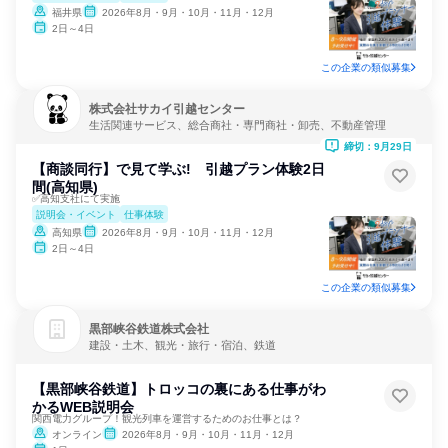
福井県
2026年8月・9月・10月・11月・12月
2日～4日
この企業の類似募集
株式会社サカイ引越センター
生活関連サービス、総合商社・専門商社・卸売、不動産管理
締切：9月29日
【商談同行】で見て学ぶ! 引越プラン体験2日
間(高知県)
✅高知支社にて実施
説明会・イベント
仕事体験
高知県
2026年8月・9月・10月・11月・12月
2日～4日
この企業の類似募集
黒部峡谷鉄道株式会社
建設・土木、観光・旅行・宿泊、鉄道
【黒部峡谷鉄道】トロッコの裏にある仕事がわ
かるWEB説明会
関西電力グループ！観光列車を運営するためのお仕事とは？
オンライン
2026年8月・9月・10月・11月・12月