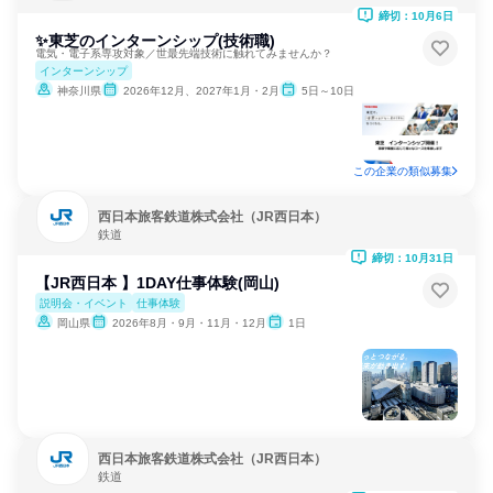
締切：10月6日
✨東芝のインターンシップ(技術職)
電気・電子系専攻対象／世最先端技術に触れてみませんか？
インターンシップ
神奈川県
2026年12月、2027年1月・2月
5日～10日
この企業の類似募集
西日本旅客鉄道株式会社（JR西日本）
鉄道
締切：10月31日
【JR西日本 】1DAY仕事体験(岡山)
説明会・イベント
仕事体験
岡山県
2026年8月・9月・11月・12月
1日
西日本旅客鉄道株式会社（JR西日本）
鉄道