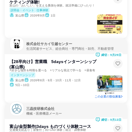
ケティング体験!
富山の「おいしい」を支える裏側を体験。就活準備にぴったり！
説明会・イベント
仕事体験
富山県
2026年9月
1日
株式会社サカイ引越センター
生活関連サービス、総合商社・専門商社・卸売、不動産管理
締切：9月29日
【28卒向け】営業職 5daysインターンシップ
(富山県)
⭐好きな場所＆時期を選べる ⭐リアルな視点で学べる ⭐昼食有
インターンシップ
富山県
2026年8月・9月・10月・11月・12月
5日～10日
この企業の類似募集
三晶技研株式会社
機械・医療機器メーカー
締切：9月13日
富山/金型製作|3days ものづくり体験コース
交通費支給あり｜昼食付｜3D CAD 体験｜組立・調整体験