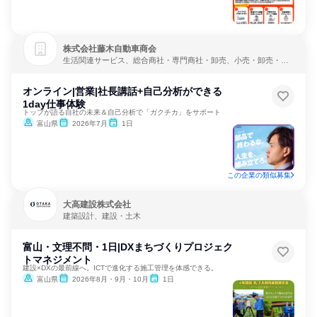
株式会社藤木自動車商会
生活関連サービス、総合商社・専門商社・卸売、小売・卸売・商
社
オンライン|営業|社長講話+自己分析ができる
1day仕事体験
トップが語る自社の未来＆自己分析で「ガクチカ」をサポート
富山県
2026年7月
1日
この企業の類似募集
大高建設株式会社
建築設計、建設・土木
富山・文理不問・1日|DXまちづくりプロジェク
トマネジメント
建設×DXの最前線へ。ICTで進化する施工管理を体感できる。
富山県
2026年8月・9月・10月
1日