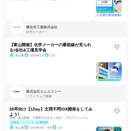
この企業の類似募集
燐化学工業株式会社
化学メーカー
【富山開催】化学メーカーの最前線が見られ
る!会社&工場見学会
富山県
2026年2月
1日
株式会社エムエスシー
ソフトウェア開発
28卒向け【1Day】文理不問!DX開発をしてみ
よう!
対面・富山開催・IT業界がわかる！設計・プログラミングも
説明会・イベント
仕事体験
富山県
2026年8月・9月
1日