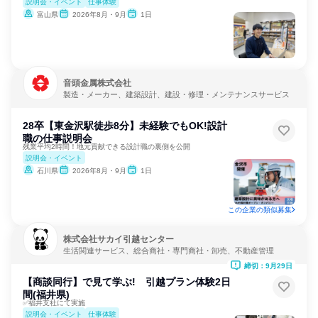
説明会・イベント
仕事体験
富山県
2026年8月・9月
1日
音頭金属株式会社
製造・メーカー、建築設計、建設・修理・メンテナンスサービス
28卒【東金沢駅徒歩8分】未経験でもOK!設計
職の仕事説明会
残業平均2時間！地元貢献できる設計職の裏側を公開
説明会・イベント
石川県
2026年8月・9月
1日
この企業の類似募集
株式会社サカイ引越センター
生活関連サービス、総合商社・専門商社・卸売、不動産管理
締切：9月29日
【商談同行】で見て学ぶ! 引越プラン体験2日
間(福井県)
✅福井支社にて実施
説明会・イベント
仕事体験