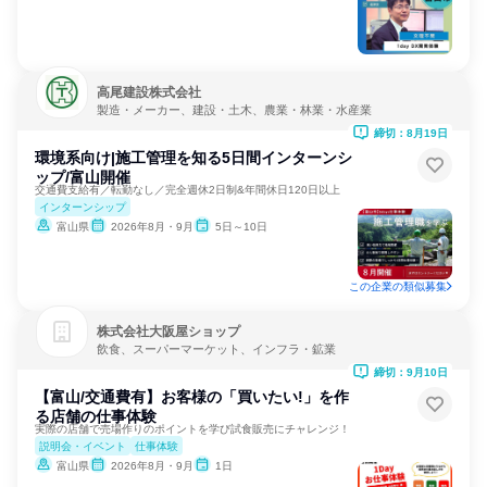
高尾建設株式会社
製造・メーカー、建設・土木、農業・林業・水産業
締切：8月19日
環境系向け|施工管理を知る5日間インターンシ
ップ/富山開催
交通費支給有／転勤なし／完全週休2日制&年間休日120日以上
インターンシップ
富山県
2026年8月・9月
5日～10日
この企業の類似募集
株式会社大阪屋ショップ
飲食、スーパーマーケット、インフラ・鉱業
締切：9月10日
【富山/交通費有】お客様の「買いたい!」を作
る店舗の仕事体験
実際の店舗で売場作りのポイントを学び試食販売にチャレンジ！
説明会・イベント
仕事体験
富山県
2026年8月・9月
1日