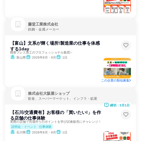
藤堂工業株式会社
鉄鋼・金属メーカー
【富山】文系が輝く場所!製造業の仕事を体感
する1day
精密プレス加工のプロフェッショナル集団✨
富山県
2026年8月・9月
1日
この企業の類似募集
株式会社大阪屋ショップ
飲食、スーパーマーケット、インフラ・鉱業
締切：9月1日
【石川/交通費有】お客様の「買いたい!」を作
る店舗の仕事体験
実際の店舗で売場作りのポイントを学び試食販売にチャレンジ！
説明会・イベント
仕事体験
石川県
2026年8月・9月
1日