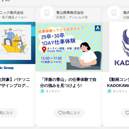
ニック株式会社
青山商事株式会社
株式
・電子機器メーカー
百貨店・アパレル小売
出
生対象】パナソニ
「洋服の青山」の仕事体験で自
【動画コン
デザインプログラ
分の強みを見つけよう!
KADOKA
オンライン
オンライン
気に入り
お気に入り