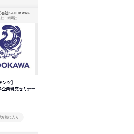
会社KADOKAWA
株式会社住まいず
版社・新聞社
製造・メーカー、建築設計
テンツ】
先着順・選考なし|注文住宅の総
プログラ
WA企業研究セミナー
合職|会社説明会&社長座談会
しくアル
オンライン
オンラ
お気に入り
お気に入り