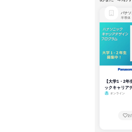
パナソ
半導体
【大学1・2年
ックキャリア
ム
オンライン
お