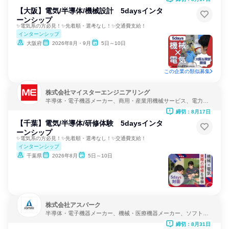
【大阪】電気/半導体/機械設計 5daysインタ
ーンシップ
✨電気系の方必見！✨先着順・選考なし！✨交通費支給！
インターンシップ
大阪府
2026年8月・9月
5日～10日
この企業の類似募集
株式会社マイスターエンジニアリング
半導体・電子機器メーカー、商用・産業用機械サービス、電力・
ガス・水道・エネルギー
締切：8月17日
【千葉】電気/半導体/研修体験 5daysインタ
ーンシップ
✨電気系の方必見！✨先着順・選考なし！✨交通費支給！
インターンシップ
千葉県
2026年8月
5日～10日
株式会社アスパーク
半導体・電子機器メーカー、機械・医療機器メーカー、ソフトウ
ェア開発
締切：8月31日