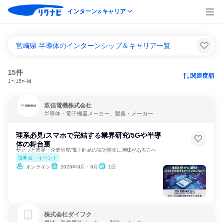
インターン
キャリア
＆
宮崎県 半導体のインターンシップ＆キャリア一覧
15件
関連度順
1〜15件目
双信電機株式会社
半導体・電子機器メーカー、製造・メーカー
理系必見/スマホで完結する業界研究/5Gや半導
体の舞台裏
サクッと業界・企業研究/電子部品の設計開発に興味がある方へ
説明会・イベント
オンライン
2026年8月・9月
1日
株式会社ダイフク