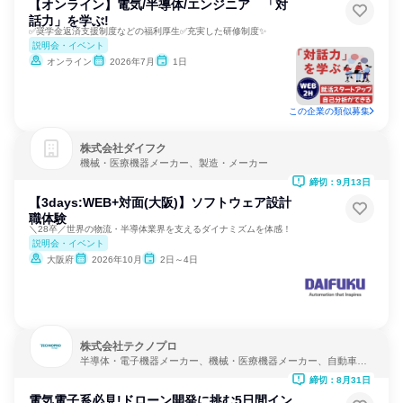
【オンライン】電気/半導体/エンジニア 「対
話力」を学ぶ!
✅️奨学金返済支援制度などの福利厚生✅️充実した研修制度✨️
説明会・イベント
オンライン
2026年7月
1日
この企業の類似募集
株式会社ダイフク
機械・医療機器メーカー、製造・メーカー
締切：9月13日
【3days:WEB+対面(大阪)】ソフトウェア設計
職体験
＼28卒／世界の物流・半導体業界を支えるダイナミズムを体感！
説明会・イベント
大阪府
2026年10月
2日～4日
株式会社テクノプロ
半導体・電子機器メーカー、機械・医療機器メーカー、自動車・
輸送機器メーカー
締切：8月31日
電気電子系必見!ドローン開発に挑む5日間イン