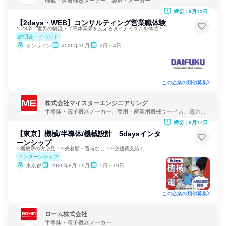
機械・医療機器メーカー、製造・メーカー
締切：9月13日
【2days・WEB】コンサルティング営業職体験
＼28卒／世界の物流・半導体業界を支えるダイナミズムを体感！
説明会・イベント
オンライン
2026年10月
2日～4日
この企業の類似募集
株式会社マイスターエンジニアリング
半導体・電子機器メーカー、商用・産業用機械サービス、電力・
ガス・水道・エネルギー
締切：8月17日
【東京】機械/半導体/機械設計 5daysインタ
ーンシップ
✨機械系の方必見！✨先着順・選考なし！✨交通費支給！
インターンシップ
東京都
2026年8月・9月
5日～10日
この企業の類似募集
ローム株式会社
半導体・電子機器メーカー