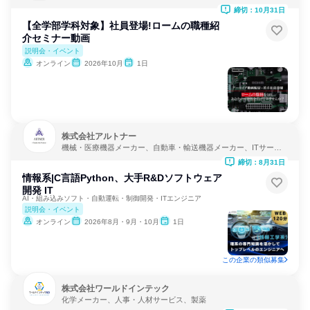
締切：10月31日
【全学部学科対象】社員登場!ロームの職種紹
介セミナー動画
説明会・イベント
オンライン
2026年10月
1日
株式会社アルトナー
機械・医療機器メーカー、自動車・輸送機器メーカー、ITサービ
ス
締切：8月31日
情報系|C言語Python、大手R&Dソフトウェア
開発 IT
AI・組み込みソフト・自動運転・制御開発・ITエンジニア
説明会・イベント
オンライン
2026年8月・9月・10月
1日
この企業の類似募集
株式会社ワールドインテック
化学メーカー、人事・人材サービス、製薬