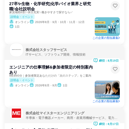
27卒✨️生物・化学研究|化学バイオ業界と研究
職!会社説明会
家賃補助6割✨️休日充実✨️働きやすさで探すなら✅️
説明会・イベント
オンライン
2026年8月・9月・10月・11月・12月
1日
この企業の類似募集
株式会社スタッフサービス
ITサービス、ソフトウェア開発、情報技術
締切：8月19日
エンジニアの仕事理解&参加者限定の特別案内
あり
WEB60分｜参加者限定あなただけの「次のステップ」をご案内
説明会・イベント
オンライン
2026年8月・9月
1日
この企業の類似募集
株式会社マイスターエンジニアリング
半導体・電子機器メーカー、商用・産業用機械サービス、電力・
ガス・水道・エネルギー
締切：8月17日