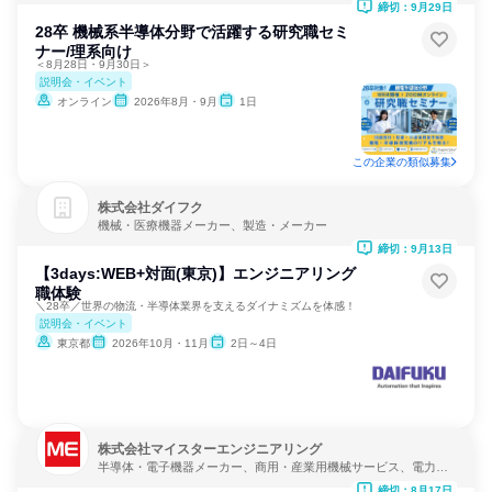
締切：9月29日
28卒 機械系半導体分野で活躍する研究職セミ
ナー/理系向け
＜8月28日・9月30日＞
説明会・イベント
オンライン
2026年8月・9月
1日
この企業の類似募集
株式会社ダイフク
機械・医療機器メーカー、製造・メーカー
締切：9月13日
【3days:WEB+対面(東京)】エンジニアリング
職体験
＼28卒／世界の物流・半導体業界を支えるダイナミズムを体感！
説明会・イベント
東京都
2026年10月・11月
2日～4日
株式会社マイスターエンジニアリング
半導体・電子機器メーカー、商用・産業用機械サービス、電力・
ガス・水道・エネルギー
締切：8月17日