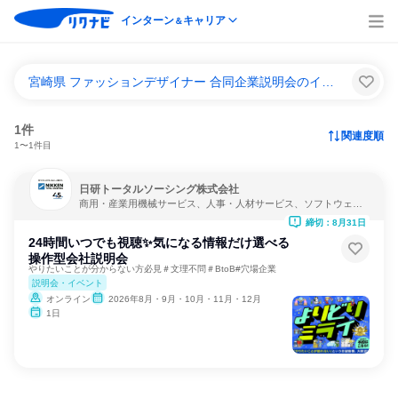
インターン
キャリア
＆
宮崎県 ファッションデザイナー 合同企業説明会のインターンシップ＆キャリア一覧
1件
関連度順
1〜1件目
日研トータルソーシング株式会社
商用・産業用機械サービス、人事・人材サービス、ソフトウェア
開発
締切：8月31日
24時間いつでも視聴✨気になる情報だけ選べる
操作型会社説明会
やりたいことが分からない方必見＃文理不問＃BtoB#穴場企業
説明会・イベント
オンライン
2026年8月・9月・10月・11月・12月
1日