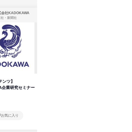
会社KADOKAWA
株式会社住まいず
版社・新聞社
製造・メーカー、建築設計
テンツ】
先着順・選考なし|注文住宅の総
タカラト
WA企業研究セミナー
合職|会社説明会&社長座談会
ビ」を学
オンライン
オンラ
お気に入り
お気に入り