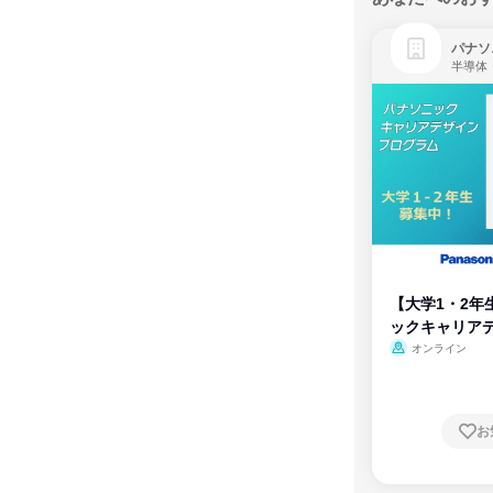
パナソ
半導体
【大学1・2年
ックキャリア
ム
オンライン
お