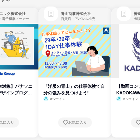
ニック株式会社
青山商事株式会社
株式
・電子機器メーカー
百貨店・アパレル小売
出
生対象】パナソニ
「洋服の青山」の仕事体験で自
【動画コン
デザインプログラ
分の強みを見つけよう!
KADOKA
オンライン
オンライン
気に入り
お気に入り