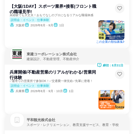
【大阪/1DAY】スポーツ業界×接客|フロント職
の職場見学!
未経験でも大丈夫！おもてなしのプロになるリアルな職場体感
説明会・イベント
仕事体験
大阪府
2026年8月・9月
1日
この企業の類似募集
東建コーポレーション株式会社
建築設計、不動産管理、不動産仲介
締切：8月31日
兵庫開催/不動産営業のリアルがわかる!営業同
行体験
✅最寄りの営業所で参加OK！✅交通費一律支給✅先輩に密着！
説明会・イベント
仕事体験
兵庫県
2026年8月・9月・10月
1日
平和観光株式会社
スポーツ・レクリエーション、教育支援サービス、教育・学校