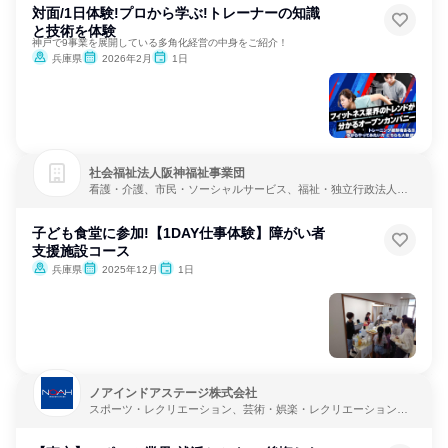
対面/1日体験!プロから学ぶ!トレーナーの知識
と技術を体験
神戸で9事業を展開している多角化経営の中身をご紹介！
兵庫県
2026年2月
1日
社会福祉法人阪神福祉事業団
看護・介護、市民・ソーシャルサービス、福祉・独立行政法人・
NGO・NPO
子ども食堂に参加!【1DAY仕事体験】障がい者
支援施設コース
兵庫県
2025年12月
1日
ノアインドアステージ株式会社
スポーツ・レクリエーション、芸術・娯楽・レクリエーション、
教育・学校