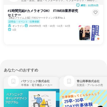
広告・宣伝、通信・インターネット、インターネット・Webサー
ビス
締切：12月31日
#1時間完結#カメラオフOK! IT/WEB業界研究
セミナー
【東証プライム上場】IT/EC/マーケティング業界No.1
説明会・イベント
仕事体験
オンライン
2026年8月・9月・10月・11月・12月
1日
あなたへのおすすめ
パナソニック株式会社
青山商事株式会社
半導体・電子機器メーカー
百貨店・アパレル小売