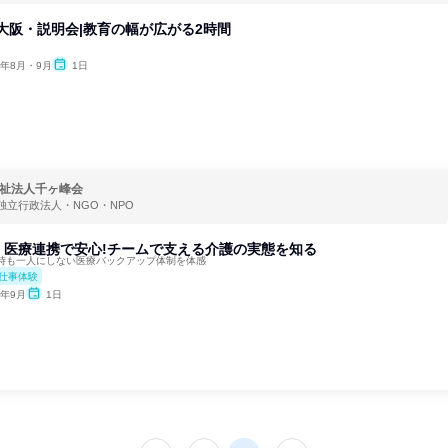
大阪・説明会|教育の幅が広がる2時間
6年8月・9月
1日
祉法人千ヶ峰会
独立行政法人・NGO・NPO
】医療連携で安心!チームで支える介護の実態を知る
時も一人にしない医療バックアップ体制を体感
仕事体験
6年9月
1日