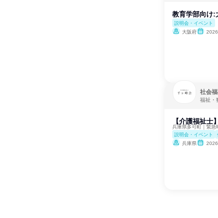
教育学部向け:
説明会・イベント
大阪府
202
社会福
福祉・
【介護福祉士
兵庫県多可町｜緊急
説明会・イベント
兵庫県
202