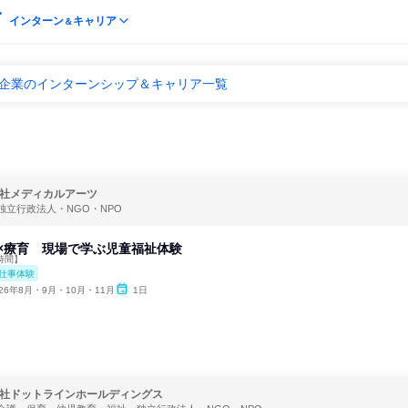
インターン
キャリア
＆
 企業のインターンシップ＆キャリア一覧
社メディカルアーツ
独立行政法人・NGO・NPO
動×療育 現場で学ぶ児童福祉体験
時間】
仕事体験
026年8月・9月・10月・11月
1日
社ドットラインホールディングス