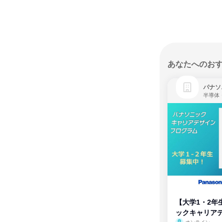
あなたへのお
パナソ
半導体
【大学1・2年
ックキャリア