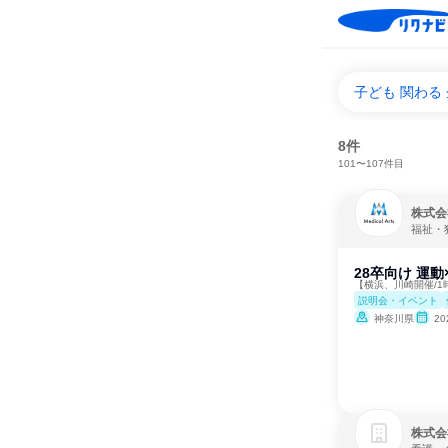
子ども 関わる
8件
101〜107件目
株式会
福祉・
28卒向け 運
【横浜、川崎開催/1
説明会・イベント
神奈川県
2
株式会