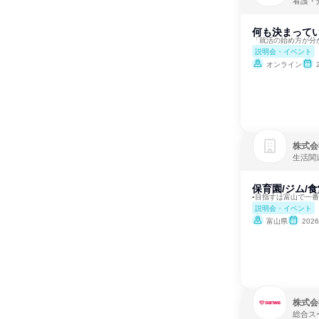
看護・
何も決まってい
「就活の始め方が分
説明会・イベント
オンライン
株式会
生活関
保育園/ジム/
▪目指すは富山で一
説明会・イベント
富山県
202
株式会
総合ス