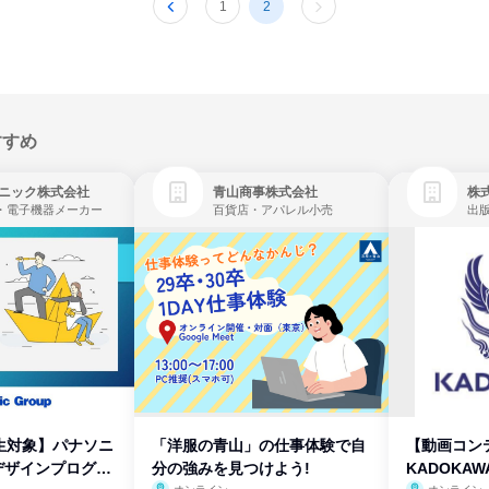
1
2
すすめ
ニック株式会社
青山商事株式会社
株式
・電子機器メーカー
百貨店・アパレル小売
出
生対象】パナソニ
「洋服の青山」の仕事体験で自
【動画コン
デザインプログラ
分の強みを見つけよう!
KADOKA