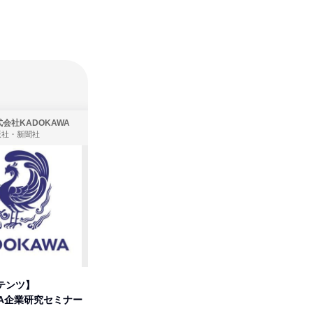
会社KADOKAWA
株式会社住まいず
版社・新聞社
製造・メーカー、建築設計
テンツ】
先着順・選考なし|注文住宅の総
プログラ
WA企業研究セミナー
合職|会社説明会&社長座談会
しくアル