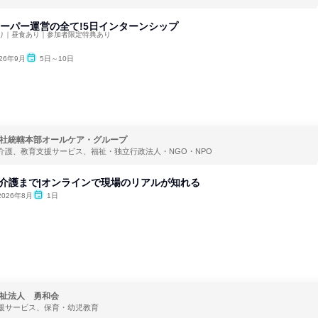
品スーパー運営の全て!5日インターンシップ
り｜昼食あり｜参加者限定特典あり
026年9月
5日～10日
社統轄本部オールケア・グループ
介護、教育支援サービス、福祉・独立行政法人・NGO・NPO
介護まで|オンラインで現場のリアルが知れる
2026年8月
1日
祉法人 勇和会
援サービス、保育・幼児教育