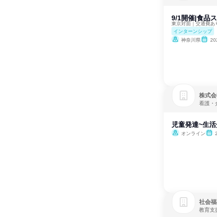
9/1開催|食
東京対面｜交通費あ
インターンシップ
神奈川県
2
株式会
看護・
児童発達~生活
オンライン
社会福
教育支