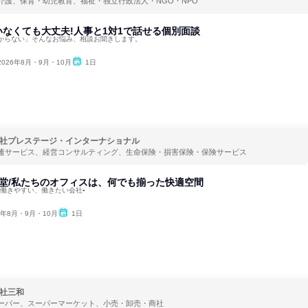
介護、保育・幼児教育、福祉・独立行政法人・NGO・NPO
なくても大丈夫!人事と1対1で話せる個別面談
からない」そんなお悩み、相談お聞きします。
2026年8月・9月・10月
1日
社プレステージ・インターナショナル
連サービス、経営コンサルティング、生命保険・損害保険・保険サービス
食堂/私たちのオフィスは、何でも揃った快適空間
番働きやすい、働きたい会社▪
6年8月・9月・10月
1日
社三和
ーパー、スーパーマーケット、小売・卸売・商社