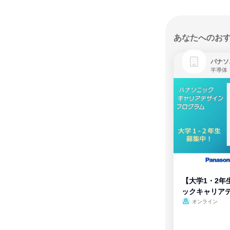
あなたへのお
パナソ
半導体
【大学1・2年
ックキャリア
ム
オンライン