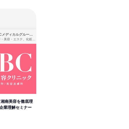
SBCメディカルグループ株式会社
株式会社バンダイ
理容・美容・エステ、化粧品・理美容用品小売、医療・病院
アパレル・繊維・スポーツメーカー、製造・メーカー、ゲーム制作・販売
卒】湘南美容を徹底理
人事の心を動かす「自己表現」
先着順・
付企業理解セミナー
の極意/選考官の本音を動画で公
合職|会
開
オンライン
オンラ