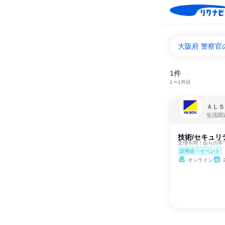
大阪府 警察
1件
1〜1件目
ＡＬＳ
生活関
技術/セキュリ
文理不問！自らの手
説明会・イベント
オンライン