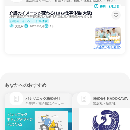
生活関連サービス、看護・介護、福祉・独立行政法人・NGO・N
PO
締切：8月17日
介護のイメージが変わる!1day仕事体験(大阪)
月平均残業時間1時間未満／勤務地希望配属／未経験から始める
説明会・イベント
仕事体験
大阪府
2026年8月
1日
この企業の類似募集
あなたへのおすすめ
パナソニック株式会社
株式会社KADOKAWA
半導体・電子機器メーカー
出版社・新聞社