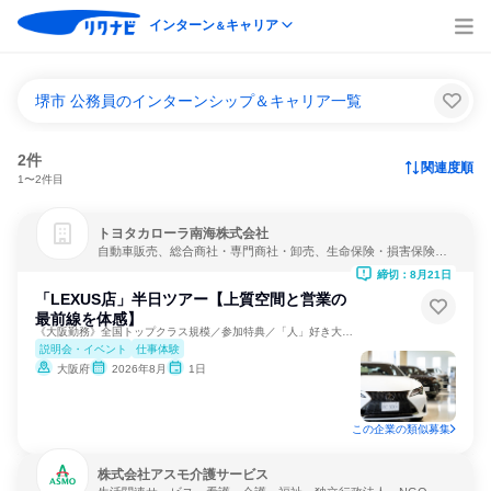
インターン
キャリア
＆
堺市 公務員のインターンシップ＆キャリア一覧
2件
関連度順
1〜2件目
トヨタカローラ南海株式会社
自動車販売、総合商社・専門商社・卸売、生命保険・損害保険・
保険サービス
締切：8月21日
「LEXUS店」半日ツアー【上質空間と営業の
最前線を体感】
《大阪勤務》全国トップクラス規模／参加特典／「人」好き大歓迎
説明会・イベント
仕事体験
大阪府
2026年8月
1日
この企業の類似募集
株式会社アスモ介護サービス