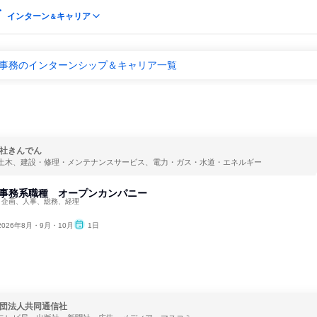
インターン
キャリア
＆
 事務のインターンシップ＆キャリア一覧
社きんでん
土木、建設・修理・メンテナンスサービス、電力・ガス・水道・エネルギー
】事務系職種 オープンカンパニー
、企画、人事、総務、経理
2026年8月・9月・10月
1日
団法人共同通信社