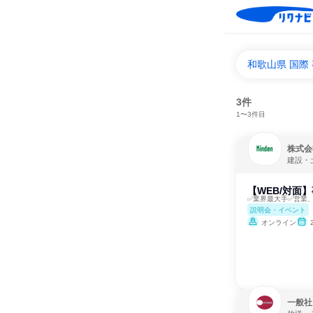
和歌山県 国際
3件
1〜3件目
株式会
建設・
【WEB/対面
✅業界最大手✅営業
説明会・イベント
オンライン
一般社