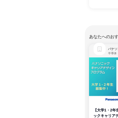
あなたへのお
パナソ
半導体
【大学1・2年
ックキャリア