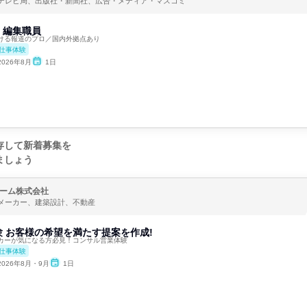
テレビ局、出版社・新聞社、広告・メディア・マスコミ
】編集職員
ける報道のプロ／国内外拠点あり
仕事体験
2026年8月
1日
存して新着募集を
ましょう
ーム株式会社
メーカー、建築設計、不動産
 お客様の希望を満たす提案を作成!
カーが気になる方必見！コンサル営業体験
仕事体験
2026年8月・9月
1日