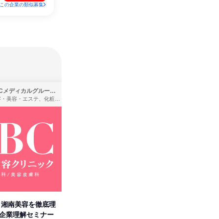
この企業の類似募集
SBCメディカルグループ株式会社
株式会社バンダイ
理容・美容・エステ、化粧品・理美容用品小売、医療・病院
アパレル・繊維・スポーツメーカー、製造・メーカー、ゲーム制作・販売
卒】湘南美容を徹底理
人事の心を動かす「自己表現」
「洋服の
付企業理解セミナー
の極意/選考官の本音を動画で公
分の強み