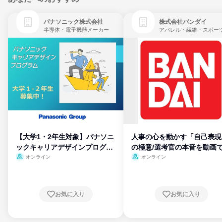
パナソニック株式会社
株式会社バンダイ
半導体・電子機器メーカー
【大学1・2年生対象】パナソニ
人事の心を動かす「自己表現
ックキャリアデザインプログラ
の極意/選考官の本音を動画
ム
開
オンライン
オンライン
お気に入り
お気に入り