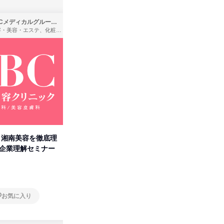
SBCメディカルグループ株式会社
株式会社バンダイ
理容・美容・エステ、化粧品・理美容用品小売、医療・病院
アパレル・繊維・スポーツメーカー、製造・メーカー、ゲーム制作・販売
卒】湘南美容を徹底理
人事の心を動かす「自己表現」
タカラト
付企業理解セミナー
の極意/選考官の本音を動画で公
ビ」を学
開
オンライン
オンラ
お気に入り
お気に入り