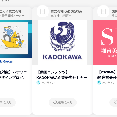
ニック株式会社
株式会社KADOKAWA
・電子機器メーカー
出版社・新聞社
生対象】パナソニ
【動画コンテンツ】
【29/30
デザインプログラ
KADOKAWA企業研究セミナー
解 座談会
オンライン
オンライン
気に入り
お気に入り