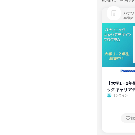
パナソ
半導体
【大学1・2年
ックキャリア
ム
オンライン
お