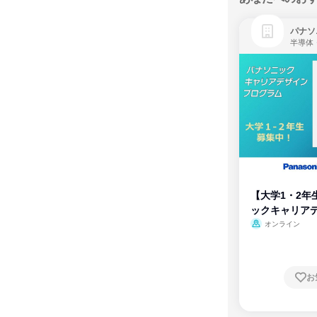
パナソ
半導体
【大学1・2年
ックキャリア
ム
オンライン
お