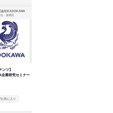
会社KADOKAWA
株式会社住まいず
版社・新聞社
製造・メーカー、建築設計
テンツ】
先着順・選考なし|注文住宅の総
タカラト
WA企業研究セミナー
合職|会社説明会&社長座談会
ビ」を学
オンライン
オンラ
お気に入り
お気に入り