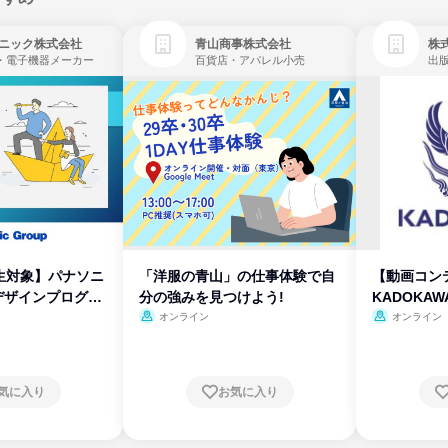
ニック株式会社
青山商事株式会社
株式
・電子機器メーカー
百貨店・アパレル小売
出
生対象】パナソニ
「洋服の青山」の仕事体験で自
【動画コン
デザインプログラ
分の強みを見つけよう!
KADOKA
オンライン
オンライン
気に入り
お気に入り