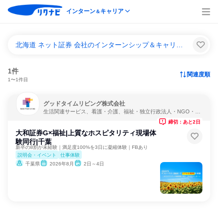
インターン
キャリア
＆
北海道 ネット証券 会社のインターンシップ＆キャリア一覧
1件
関連度順
1〜1件目
グッドタイムリビング株式会社
生活関連サービス、看護・介護、福祉・独立行政法人・NGO・N
PO
締切：あと2日
大和証券G×福祉|上質なホスピタリティ現場体
験同行|千葉
新卒の8割が未経験｜満足度100%を3日に凝縮体験｜FBあり
説明会・イベント
仕事体験
千葉県
2026年8月
2日～4日