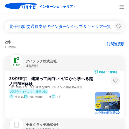
インターン
キャリア
＆
北千住駅 交通費支給のインターンシップ＆キャリア一覧
2件
関連度順
1〜2件目
アイテック株式会社
建築設計
締切：9月30日
28卒/東京 建築って面白い!ゼロから学べる超
入門BIM体験
【28卒向けコース】建物を3Dでデザイン／建築生産設計
説明会・イベント
仕事体験
東京都
2026年8月・9月
1日
この企業の類似募集
小倉クラッチ株式会社