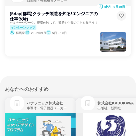
自動車・輸送機器メーカー
締切：9月10日
(5day|群馬)クラッチ製造を知る!エンジニアの
仕事体験!
セミナーやワーク、現場体験して、業界や企業のことを知ろう！
インターンシップ
群馬県
2026年9月
5日～10日
あなたへのおすすめ
パナソニック株式会社
株式会社KADOKAWA
半導体・電子機器メーカー
出版社・新聞社