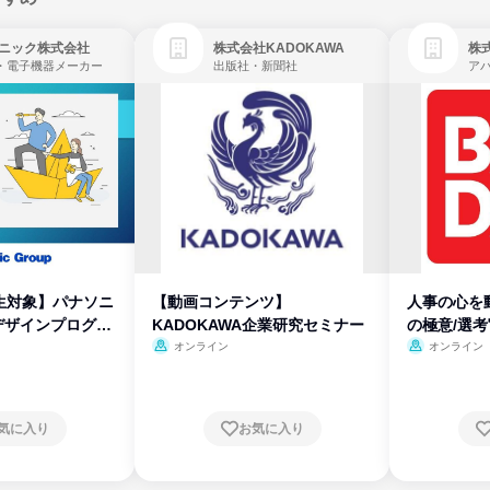
ニック株式会社
株式会社KADOKAWA
株
・電子機器メーカー
出版社・新聞社
生対象】パナソニ
【動画コンテンツ】
人事の心を
デザインプログラ
KADOKAWA企業研究セミナー
の極意/選
開
オンライン
オンライン
気に入り
お気に入り