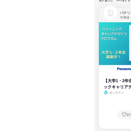
パナソ
半導体
【大学1・2年
ックキャリア
ム
オンライン
お