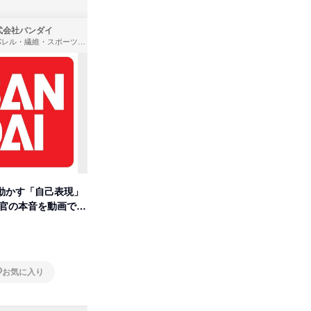
式会社バンダイ
株式会社タカラトミー
アパレル・繊維・スポーツメーカー、製造・メーカー、ゲーム制作・販売
製造・メーカー
動かす「自己表現」
タカラトミーグループの「アソ
先着順・
考官の本音を動画で公
ビ」を学ぶ 1dayセミナー
合職|会
オンライン
オンラ
お気に入り
お気に入り