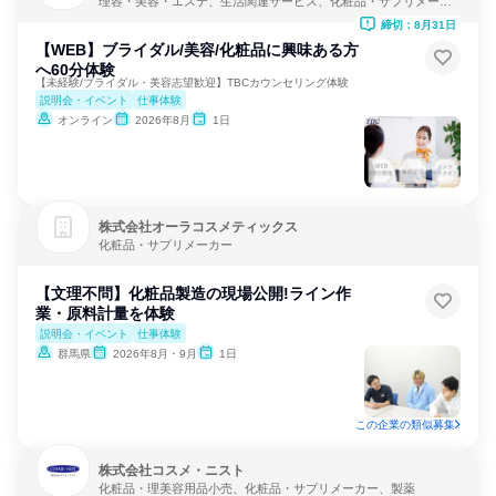
理容・美容・エステ、生活関連サービス、化粧品・サプリメーカ
ー
締切：8月31日
【WEB】ブライダル/美容/化粧品に興味ある方
へ60分体験
【未経験/ブライダル・美容志望歓迎】TBCカウンセリング体験
説明会・イベント
仕事体験
オンライン
2026年8月
1日
株式会社オーラコスメティックス
化粧品・サプリメーカー
【文理不問】化粧品製造の現場公開!ライン作
業・原料計量を体験
説明会・イベント
仕事体験
群馬県
2026年8月・9月
1日
この企業の類似募集
株式会社コスメ・ニスト
化粧品・理美容用品小売、化粧品・サプリメーカー、製薬