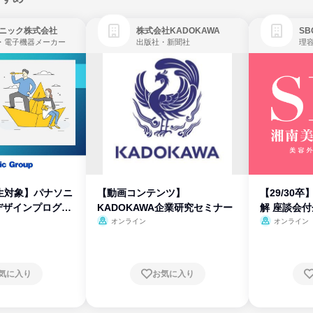
ニック株式会社
株式会社KADOKAWA
・電子機器メーカー
出版社・新聞社
生対象】パナソニ
【動画コンテンツ】
【29/30
デザインプログラ
KADOKAWA企業研究セミナー
解 座談会
オンライン
オンライン
気に入り
お気に入り