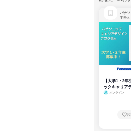
パナソ
半導体
【大学1・2年
ックキャリア
ム
オンライン
お