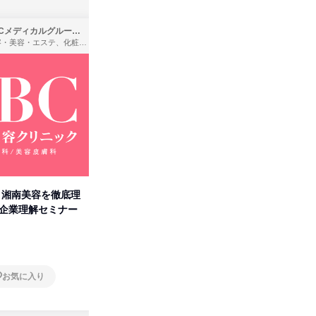
SBCメディカルグループ株式会社
株式会社バンダイ
理容・美容・エステ、化粧品・理美容用品小売、医療・病院
アパレル・繊維・スポーツメーカー、製造・メーカー、ゲーム制作・販売
卒】湘南美容を徹底理
人事の心を動かす「自己表現」
「洋服の
付企業理解セミナー
の極意/選考官の本音を動画で公
分の強み
開
オンライン
オンラ
お気に入り
お気に入り