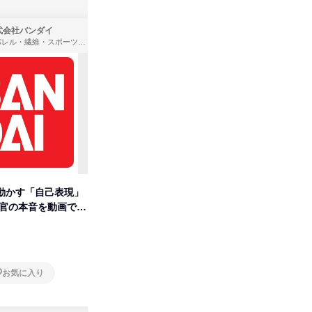
式会社バンダイ
株式会社住まいず
アパレル・繊維・スポーツメーカー、製造・メーカー、ゲーム制作・販売
製造・メーカー、建築設計
動かす「自己表現」
先着順・選考なし|注文住宅の総
【オンラ
考官の本音を動画で公
合職|会社説明会&社長座談会
業界の裏
明会
オンライン
オンラ
お気に入り
お気に入り