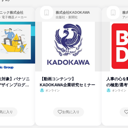
ニック株式会社
株式会社KADOKAWA
株
・電子機器メーカー
出版社・新聞社
生対象】パナソニ
【動画コンテンツ】
人事の心を
デザインプログラ
KADOKAWA企業研究セミナー
の極意/選
開
オンライン
オンライン
気に入り
お気に入り