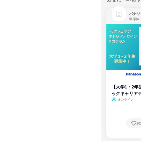
パナソ
半導体
【大学1・2年
ックキャリア
ム
オンライン
お