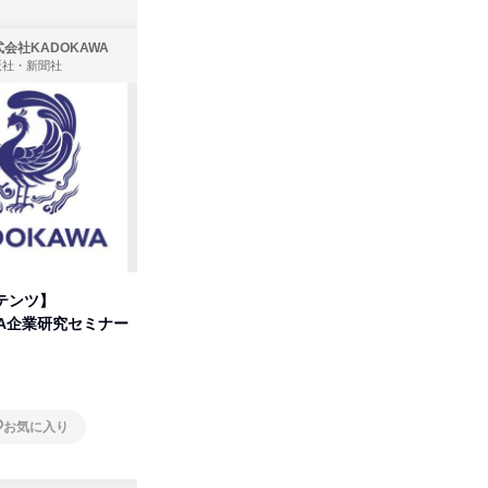
会社KADOKAWA
株式会社住まいず
版社・新聞社
製造・メーカー、建築設計
テンツ】
先着順・選考なし|注文住宅の総
タカラト
WA企業研究セミナー
合職|会社説明会&社長座談会
ビ」を学
オンライン
オンラ
お気に入り
お気に入り