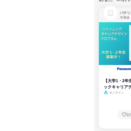
パナソ
半導体
【大学1・2年
ックキャリア
ム
オンライン
お