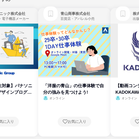
ニック株式会社
青山商事株式会社
株式
・電子機器メーカー
百貨店・アパレル小売
出
生対象】パナソニ
「洋服の青山」の仕事体験で自
【動画コン
デザインプログラ
分の強みを見つけよう!
KADOKA
オンライン
オンライン
気に入り
お気に入り