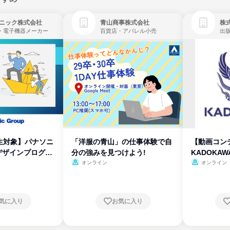
ニック株式会社
青山商事株式会社
株式
・電子機器メーカー
百貨店・アパレル小売
出
生対象】パナソニ
「洋服の青山」の仕事体験で自
【動画コン
デザインプログラ
分の強みを見つけよう!
KADOKA
オンライン
オンライン
気に入り
お気に入り