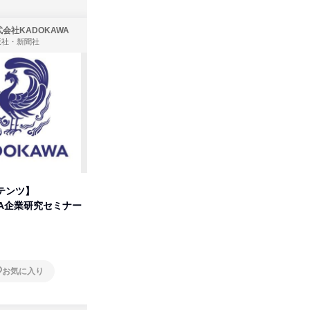
会社KADOKAWA
株式会社住まいず
版社・新聞社
製造・メーカー、建築設計
テンツ】
先着順・選考なし|注文住宅の総
タカラト
WA企業研究セミナー
合職|会社説明会&社長座談会
ビ」を学
オンライン
オンラ
お気に入り
お気に入り