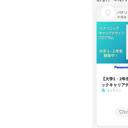
パナソ
半導体
【大学1・2年
ックキャリア
ム
オンライン
お