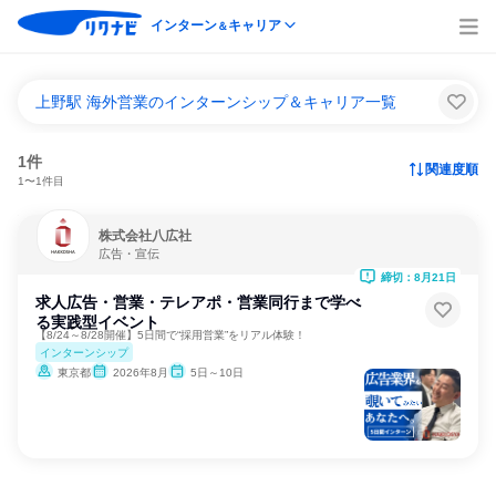
インターン
キャリア
＆
上野駅 海外営業のインターンシップ＆キャリア一覧
1件
関連度順
1〜1件目
株式会社八広社
広告・宣伝
締切：8月21日
求人広告・営業・テレアポ・営業同行まで学べ
る実践型イベント
【8/24～8/28開催】5日間で“採用営業”をリアル体験！
インターンシップ
東京都
2026年8月
5日～10日