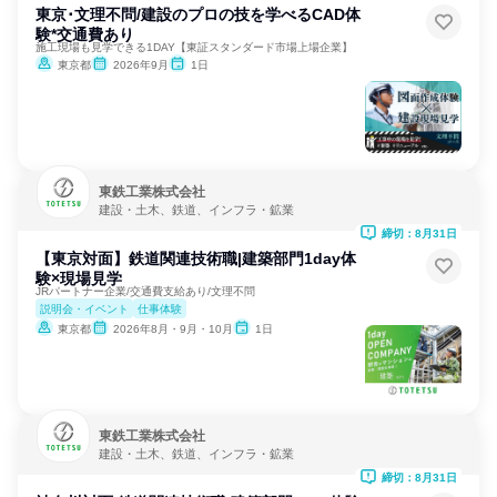
東京･文理不問/建設のプロの技を学べるCAD体
験*交通費あり
施工現場も見学できる1DAY【東証スタンダード市場上場企業】
東京都
2026年9月
1日
東鉄工業株式会社
建設・土木、鉄道、インフラ・鉱業
締切：8月31日
【東京対面】鉄道関連技術職|建築部門1day体
験×現場見学
JRパートナー企業/交通費支給あり/文理不問
説明会・イベント
仕事体験
東京都
2026年8月・9月・10月
1日
東鉄工業株式会社
建設・土木、鉄道、インフラ・鉱業
締切：8月31日