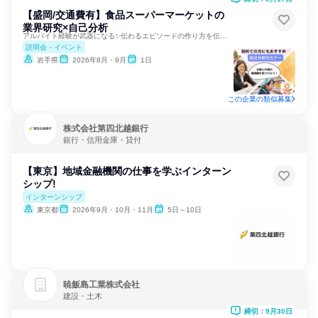
【盛岡/交通費有】食品スーパーマーケットの
業界研究×自己分析
アルバイト経験が武器になる✨伝わるエピソードの作り方を伝授！
説明会・イベント
岩手県
2026年8月・9月
1日
この企業の類似募集
株式会社第四北越銀行
銀行・信用金庫・貸付
【東京】地域金融機関の仕事を学ぶインターン
シップ!
インターンシップ
東京都
2026年9月・10月・11月
5日～10日
暁飯島工業株式会社
建設・土木
締切：9月30日