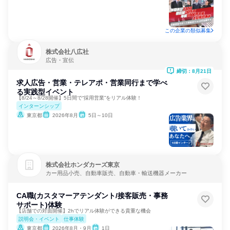
この企業の類似募集
株式会社八広社
広告・宣伝
締切：8月21日
求人広告・営業・テレアポ・営業同行まで学べ
る実践型イベント
【8/24～8/28開催】5日間で“採用営業”をリアル体験！
インターンシップ
東京都
2026年8月
5日～10日
株式会社ホンダカーズ東京
カー用品小売、自動車販売、自動車・輸送機器メーカー
CA職(カスタマーアテンダント/接客販売・事務
サポート)体験
【店舗での対面開催】2hでリアル体験ができる貴重な機会
説明会・イベント
仕事体験
東京都
2026年8月・9月
1日