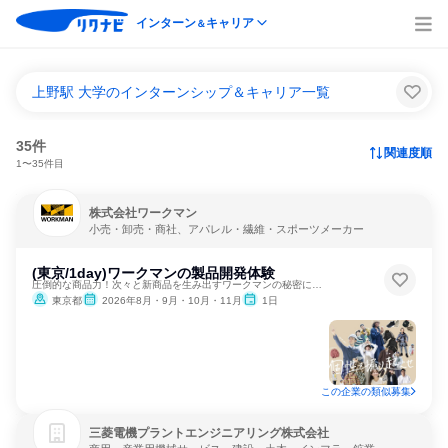
インターン
キャリア
＆
上野駅 大学のインターンシップ＆キャリア一覧
35件
関連度順
1〜35件目
株式会社ワークマン
小売・卸売・商社、アパレル・繊維・スポーツメーカー
(東京/1day)ワークマンの製品開発体験
圧倒的な商品力！次々と新商品を生み出すワークマンの秘密に迫る
東京都
2026年8月・9月・10月・11月
1日
この企業の類似募集
三菱電機プラントエンジニアリング株式会社