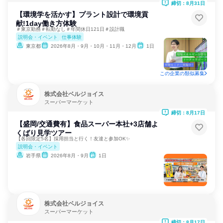
締切：8月31日
【環境学を活かす】プラント設計で環境貢
献!1day働き方体験
＃東京勤務＃転勤なし＃年間休日121日＃設計職
説明会・イベント
仕事体験
東京都
2026年8月・9月・10月・11月・12月
1日
この企業の類似募集
株式会社ベルジョイス
スーパーマーケット
締切：8月17日
【盛岡/交通費有】食品スーパー本社+3店舗よ
くばり見学ツアー
【各回限定5名】採用担当と行く！友達と参加OK✨
説明会・イベント
岩手県
2026年8月・9月
1日
株式会社ベルジョイス
スーパーマーケット
締切：8月17日