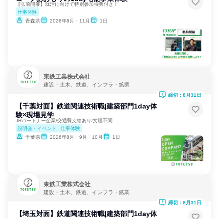
【弘前開催】就活に向けて特別参加特典付き！
仕事体験
青森県
2026年8月・11月
1日
東鉄工業株式会社
建設・土木、鉄道、インフラ・鉱業
締切：8月31日
【千葉対面】鉄道関連技術職|建築部門1day体
験×現場見学
JRパートナー企業/交通費支給あり/文理不問
説明会・イベント
仕事体験
千葉県
2026年8月・9月・10月
1日
東鉄工業株式会社
建設・土木、鉄道、インフラ・鉱業
締切：8月31日
【埼玉対面】鉄道関連技術職|建築部門1day体