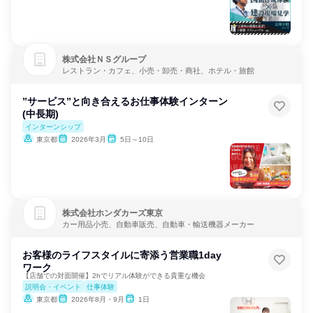
株式会社ＮＳグループ
レストラン・カフェ、小売・卸売・商社、ホテル・旅館
”サービス”と向き合えるお仕事体験インターン
(中長期)
インターンシップ
東京都
2026年3月
5日～10日
株式会社ホンダカーズ東京
カー用品小売、自動車販売、自動車・輸送機器メーカー
お客様のライフスタイルに寄添う営業職1day
ワーク
【店舗での対面開催】2hでリアル体験ができる貴重な機会
説明会・イベント
仕事体験
東京都
2026年8月・9月
1日