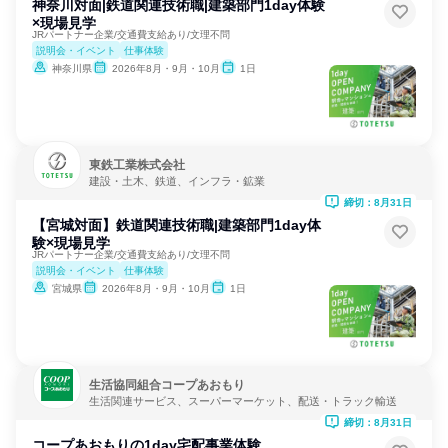
神奈川対面|鉄道関連技術職|建築部門1day体験
×現場見学
JRパートナー企業/交通費支給あり/文理不問
説明会・イベント
仕事体験
神奈川県
2026年8月・9月・10月
1日
東鉄工業株式会社
建設・土木、鉄道、インフラ・鉱業
締切：8月31日
【宮城対面】鉄道関連技術職|建築部門1day体
験×現場見学
JRパートナー企業/交通費支給あり/文理不問
説明会・イベント
仕事体験
宮城県
2026年8月・9月・10月
1日
生活協同組合コープあおもり
生活関連サービス、スーパーマーケット、配送・トラック輸送
締切：8月31日
コープあおもりの1day宅配事業体験