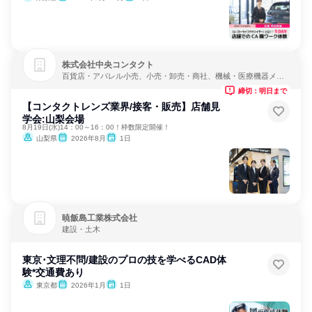
株式会社中央コンタクト
百貨店・アパレル小売、小売・卸売・商社、機械・医療機器メー
カー
締切：明日まで
【コンタクトレンズ業界/接客・販売】店舗見
学会:山梨会場
8月19日(水)14：00～16：00！枠数限定開催！
山梨県
2026年8月
1日
暁飯島工業株式会社
建設・土木
東京･文理不問/建設のプロの技を学べるCAD体
験*交通費あり
東京都
2026年1月
1日