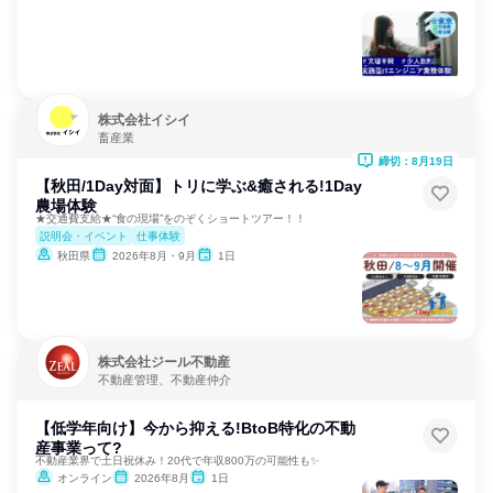
株式会社イシイ
畜産業
締切：8月19日
【秋田/1Day対面】トリに学ぶ&癒される!1Day
農場体験
★交通費支給★“食の現場”をのぞくショートツアー！！
説明会・イベント
仕事体験
秋田県
2026年8月・9月
1日
株式会社ジール不動産
不動産管理、不動産仲介
【低学年向け】今から抑える!BtoB特化の不動
産事業って?
不動産業界で土日祝休み！20代で年収800万の可能性も✨
オンライン
2026年8月
1日