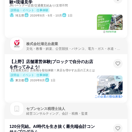
験×現場見学
JRパートナー企業/交通費支給あり/文理不問
説明会・イベント
仕事体験
埼玉県
2026年8月・9月・10月
1日
株式会社湖北台産業
文化・教養・娯楽、公営競技・パチンコ、電力・ガス・水道・エ
ネルギー
【上野】店舗運営体験|ブロックで自分のお店
を作ってみよう!
【交通費支給】店長職を疑似体験！来店を増やすお店の工夫とは
説明会・イベント
仕事体験
東京都
2026年8月
1日
この企業の類似募集
セブンセンス税理士法人
経営コンサルティング、会計・税務・監査
120分完結。AI時代を生き抜く最先端会計コン
サルプログラム