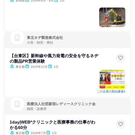
群馬県
2026年8月・9月
1日
東北ネヂ製造株式会社
小売・卸売・商社
【台東区】新幹線や風力発電の安全を守るネヂ
の製品PR営業体験
東京都
2025年12月
1日
この企業の類似募集
医療法人社団新宿レディースクリニック会
病院・診療所
1day|WEB*クリニックと医療事務の仕事がわ
かる60分
東京都
2026年7月
1日