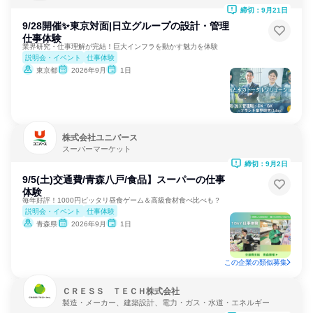
締切：9月21日
9/28開催✨東京対面|日立グループの設計・管理
仕事体験
業界研究・仕事理解が完結！巨大インフラを動かす魅力を体験
説明会・イベント
仕事体験
東京都
2026年9月
1日
株式会社ユニバース
スーパーマーケット
締切：9月2日
9/5(土)交通費/青森八戸/食品】スーパーの仕事
体験
毎年好評！1000円ピッタリ昼食ゲーム＆高級食材食べ比べも？
説明会・イベント
仕事体験
青森県
2026年9月
1日
この企業の類似募集
ＣＲＥＳＳ ＴＥＣＨ株式会社
製造・メーカー、建築設計、電力・ガス・水道・エネルギー