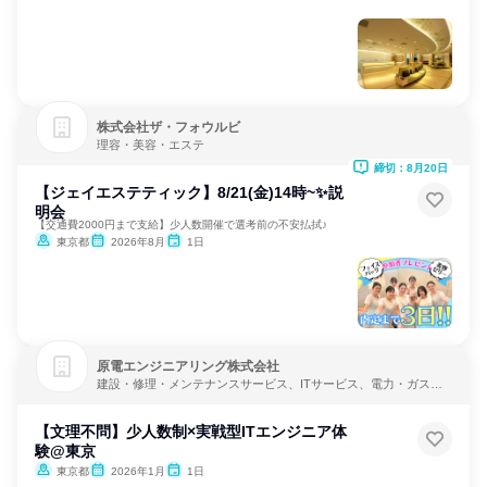
株式会社ザ・フォウルビ
理容・美容・エステ
締切：8月20日
【ジェイエステティック】8/21(金)14時~✨説
明会
【交通費2000円まで支給】少人数開催で選考前の不安払拭♪
東京都
2026年8月
1日
原電エンジニアリング株式会社
建設・修理・メンテナンスサービス、ITサービス、電力・ガス・
水道・エネルギー
【文理不問】少人数制×実戦型ITエンジニア体
験@東京
東京都
2026年1月
1日