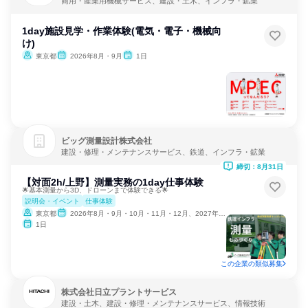
商用・産業用機械サービス、建設・土木、インフラ・鉱業
1day施設見学・作業体験(電気・電子・機械向
け)
東京都
2026年8月・9月
1日
ビッグ測量設計株式会社
建設・修理・メンテナンスサービス、鉄道、インフラ・鉱業
締切：8月31日
【対面2h/上野】測量実務の1day仕事体験
🌟基本測量から3D、ドローンまで体験できる🌟
説明会・イベント
仕事体験
東京都
2026年8月・9月・10月・11月・12月、2027年1月・2月
1日
この企業の類似募集
株式会社日立プラントサービス
建設・土木、建設・修理・メンテナンスサービス、情報技術