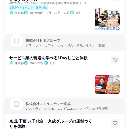
AIに出来ることは何か。経営者の心を動かす経営改善ワーク
説明会・イベント
仕事体験
東京都
2026年8月・9月・10月・11月
1日
この企業の類似募集
株式会社ＮＳグループ
レストラン・カフェ、小売・卸売・商社、ホテル・旅館
サービス業の現場を学べる1Dayしごと体験
東京都
2026年2月
1日
株式会社コミュニティー京成
レストラン・カフェ、コンビニエンスストア、旅行代理店
京成/千葉 八千代台 京成グループの店舗づく
りを体験!