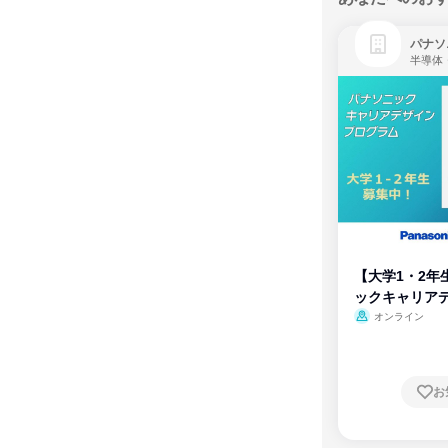
パナソ
半導体
【大学1・2年
ックキャリア
ム
オンライン
お