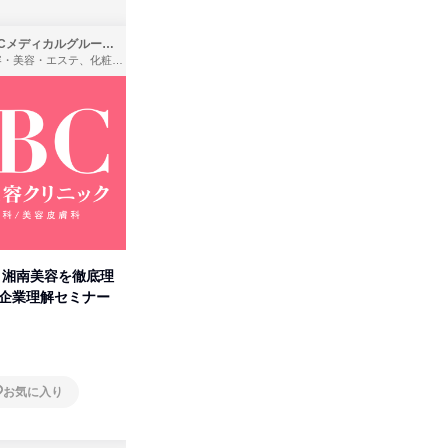
SBCメディカルグループ株式会社
株式会社バンダイ
理容・美容・エステ、化粧品・理美容用品小売、医療・病院
アパレル・繊維・スポーツメーカー、製造・メーカー、ゲーム制作・販売
卒】湘南美容を徹底理
人事の心を動かす「自己表現」
「洋服の
付企業理解セミナー
の極意/選考官の本音を動画で公
分の強み
開
オンライン
オンラ
お気に入り
お気に入り