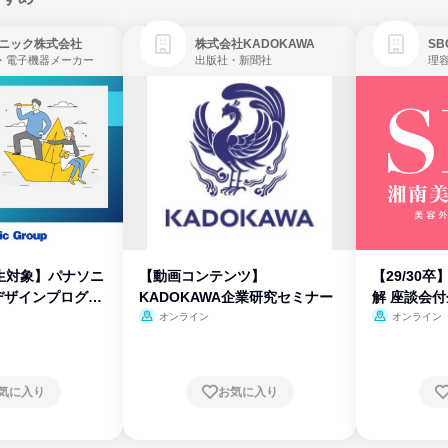
ニック株式会社
株式会社KADOKAWA
・電子機器メーカー
出版社・新聞社
生対象】パナソニ
【動画コンテンツ】
【29/30
デザインプログラ
KADOKAWA企業研究セミナー
解 座談会
オンライン
オンライン
気に入り
お気に入り