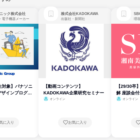
ニック株式会社
株式会社KADOKAWA
・電子機器メーカー
出版社・新聞社
生対象】パナソニ
【動画コンテンツ】
【29/30
デザインプログラ
KADOKAWA企業研究セミナー
解 座談会
オンライン
オンライン
気に入り
お気に入り