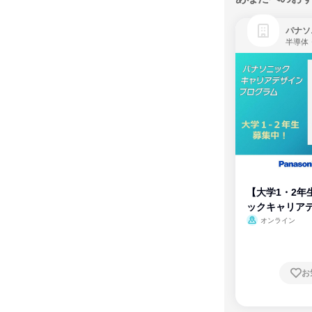
パナソ
半導体
【大学1・2年
ックキャリア
ム
オンライン
お