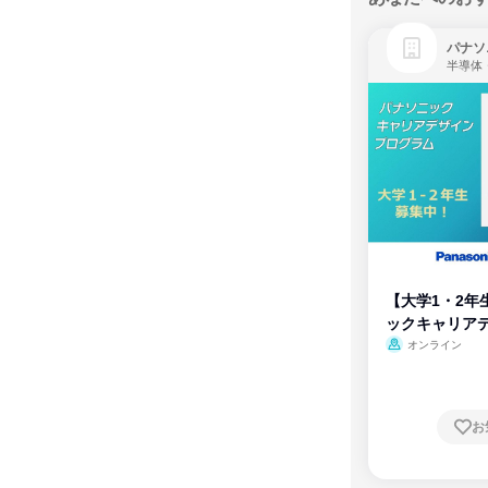
パナソ
半導体
【大学1・2年
ックキャリア
ム
オンライン
お