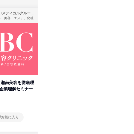
SBCメディカルグループ株式会社
株式会社バンダイ
理容・美容・エステ、化粧品・理美容用品小売、医療・病院
アパレル・繊維・スポーツメーカー、製造・メーカー、ゲーム制作・販売
卒】湘南美容を徹底理
人事の心を動かす「自己表現」
「洋服の
付企業理解セミナー
の極意/選考官の本音を動画で公
分の強み
開
オンライン
オンラ
お気に入り
お気に入り