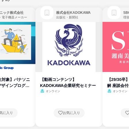
ニック株式会社
株式会社KADOKAWA
・電子機器メーカー
出版社・新聞社
生対象】パナソニ
【動画コンテンツ】
【29/30
デザインプログラ
KADOKAWA企業研究セミナー
解 座談会
オンライン
オンライン
気に入り
お気に入り