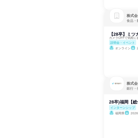
株式会社
食品・
【28卒】ミツ
カメラOFFで気軽に参加
説明会・イベント
オンライン
株式会
銀行・
28卒)福岡【
インターンシップ
福岡県
202