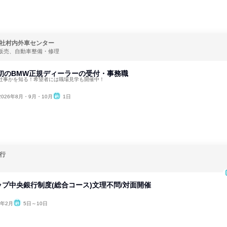
社村内外車センター
販売、自動車整備・修理
初のBMW正規ディーラーの受付・事務職
仕事かを知る！希望者には職場見学も開催中！
2026年8月・9月・10月
1日
行
プ中央銀行制度(総合コース)文理不問/対面開催
7年2月
5日～10日