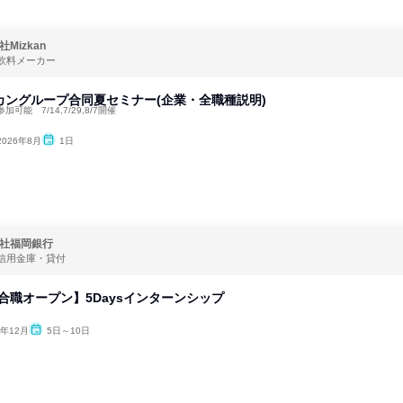
Mizkan
飲料メーカー
カングループ合同夏セミナー(企業・全職種説明)
可能 7/14,7/29,8/7開催
2026年8月
1日
社福岡銀行
信用金庫・貸付
総合職オープン】5Daysインターンシップ
6年12月
5日～10日