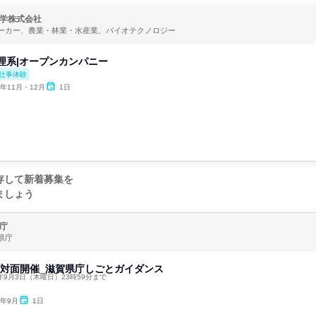
学株式会社
ーカー、農業・林業・水産業、バイオテクノロジー
y理系|オープンカンパニー
仕事体験
6年11月・12月
1日
存して新着募集を
ましょう
庁
県庁
】対面開催_滋賀県庁しごとガイダンス
年9月3日（木曜日）23時59分まで
6年9月
1日