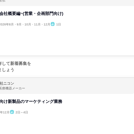
宣伝
会社概要編~(営業・企画部門向け)
2026年8月・9月・10月・11月・12月
1日
存して新着募集を
ましょう
社ニコン
医療機器メーカー
oB向け新製品のマーケティング業務
6年12月
2日～4日