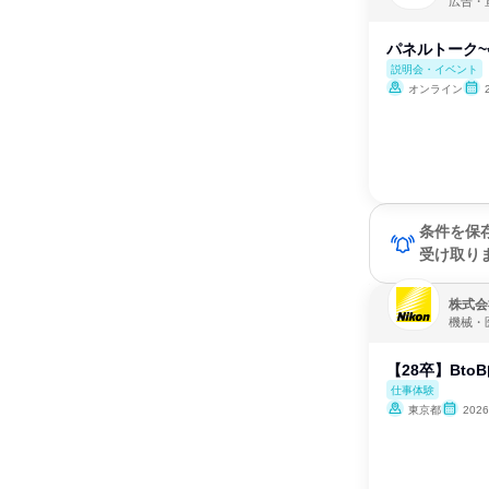
広告・
パネルトーク~
説明会・イベント
オンライン
条件を保
受け取り
株式会
機械・
【28卒】Bt
仕事体験
東京都
202