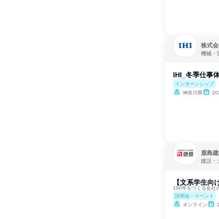
株式会社
機械・
IHI_冬季仕
インターンシップ
神奈川県
20
鹿島建
建設・
【文系学生向け
100年をつくる会
説明会・イベント
オンライン