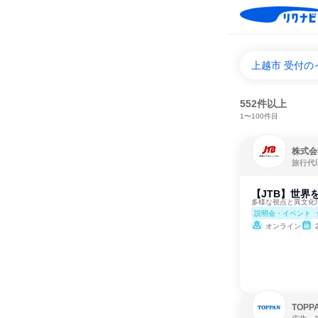
上越市 受付
552件以上
1〜100件目
株式会
旅行代
【JTB】世界
多様な視点と異文化
説明会・イベント
オンライン
TOP