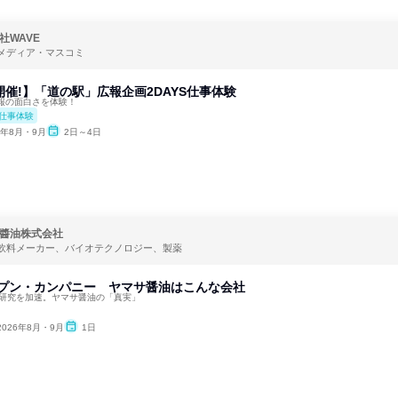
社WAVE
メディア・マスコミ
開催!】「道の駅」広報企画2DAYS仕事体験
報の面白さを体験！
仕事体験
6年8月・9月
2日～4日
醬油株式会社
飲料メーカー、バイオテクノロジー、製薬
ープン・カンパニー ヤマサ醤油はこんな会社
界研究を加速。ヤマサ醤油の「真実」
2026年8月・9月
1日