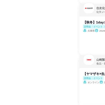
住友化
化学メ
【秋冬】1da
説明会・イベント
兵庫県
202
山崎製
食品・
【ヤマザキ×
説明会・イベント
オンライン