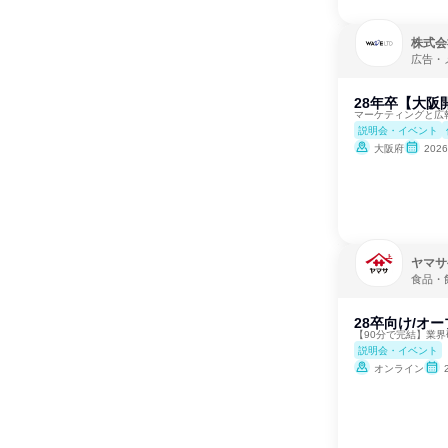
株式会
広告・
28年卒【大阪
マーケティングと広
説明会・イベント
大阪府
202
ヤマサ
食品・
28卒向け/オ
【90分で完結】業
説明会・イベント
オンライン