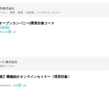
学株式会社
ーカー、農業・林業・水産業、バイオテクノロジー
yオープンカンパニー|環境生物コース
仕事体験
6年11月
1日
パン株式会社
飲料メーカー
生産】職種紹介オンラインセミナー〔理系対象〕
2026年8月・9月
1日