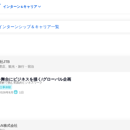
インターン
キャリア
＆
のインターンシップ＆キャリア一覧
社JTB
理店、観光・旅行・宿泊
を舞台にビジネスを描く/グローバル企画
理解で挑む実践的ビジネスワーク
仕事体験
2026年8月
1日
PAN株式会社