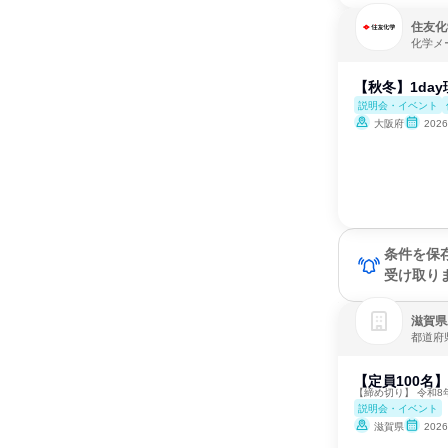
住友化
化学メ
【秋冬】1da
説明会・イベント
大阪府
202
条件を保
受け取り
滋賀県
都道府
【定員100名
【締め切り】 令和8
説明会・イベント
滋賀県
202