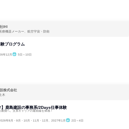
IHI
医療機器メーカー、航空宇宙・防衛
事体験プログラム
26年12月
5日～10日
設株式会社
土木
】鹿島建設の事務系/2Days仕事体験
社の裏側へ。文系キャリアの最前線を体感！
2026年8月・9月・10月・11月・12月、2027年1月
2日～4日