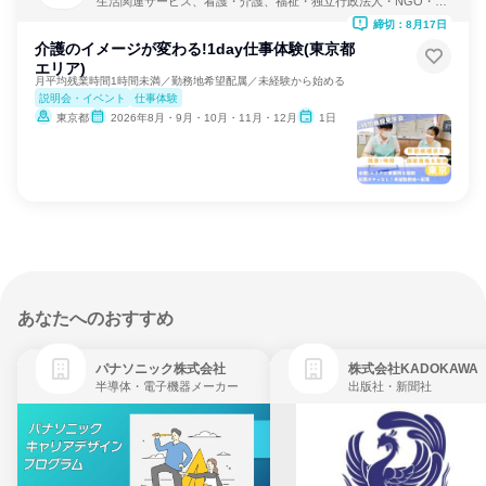
生活関連サービス、看護・介護、福祉・独立行政法人・NGO・N
PO
締切：8月17日
介護のイメージが変わる!1day仕事体験(東京都
エリア)
月平均残業時間1時間未満／勤務地希望配属／未経験から始める
説明会・イベント
仕事体験
東京都
2026年8月・9月・10月・11月・12月
1日
あなたへのおすすめ
パナソニック株式会社
株式会社KADOKAWA
半導体・電子機器メーカー
出版社・新聞社