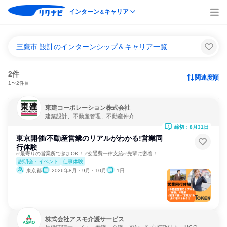
インターン
キャリア
＆
三鷹市 設計のインターンシップ＆キャリア一覧
2件
関連度順
1〜2件目
東建コーポレーション株式会社
建築設計、不動産管理、不動産仲介
締切：8月31日
東京開催/不動産営業のリアルがわかる!営業同
行体験
✅最寄りの営業所で参加OK！✅交通費一律支給✅先輩に密着！
説明会・イベント
仕事体験
東京都
2026年8月・9月・10月
1日
株式会社アスモ介護サービス