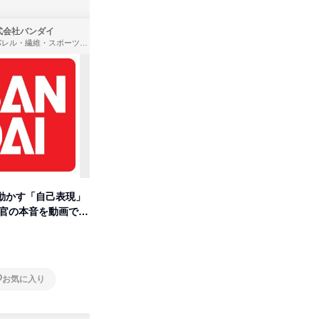
式会社バンダイ
株式会社住まいず
アパレル・繊維・スポーツメーカー、製造・メーカー、ゲーム制作・販売
製造・メーカー、建築設計
動かす「自己表現」
先着順・選考なし|注文住宅の総
【オンラ
考官の本音を動画で公
合職|会社説明会&社長座談会
業界の裏
明会
オンライン
オンラ
お気に入り
お気に入り