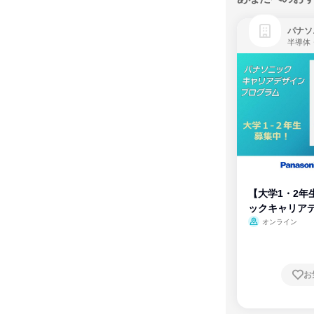
パナソ
半導体
【大学1・2年
ックキャリア
ム
オンライン
お