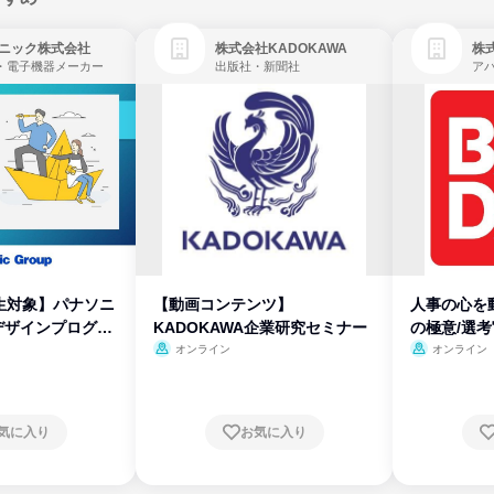
ニック株式会社
株式会社KADOKAWA
株
・電子機器メーカー
出版社・新聞社
生対象】パナソニ
【動画コンテンツ】
人事の心を
デザインプログラ
KADOKAWA企業研究セミナー
の極意/選
開
オンライン
オンライン
気に入り
お気に入り