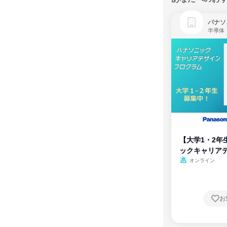
パナソ
半導体
【大学1・2年
ックキャリア
ム
オンライン
お