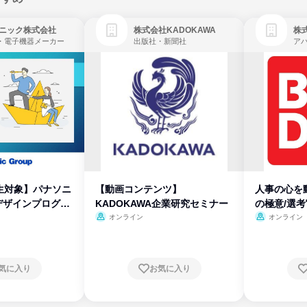
ニック株式会社
株式会社KADOKAWA
株
・電子機器メーカー
出版社・新聞社
生対象】パナソニ
【動画コンテンツ】
人事の心を
デザインプログラ
KADOKAWA企業研究セミナー
の極意/選
開
オンライン
オンライン
気に入り
お気に入り