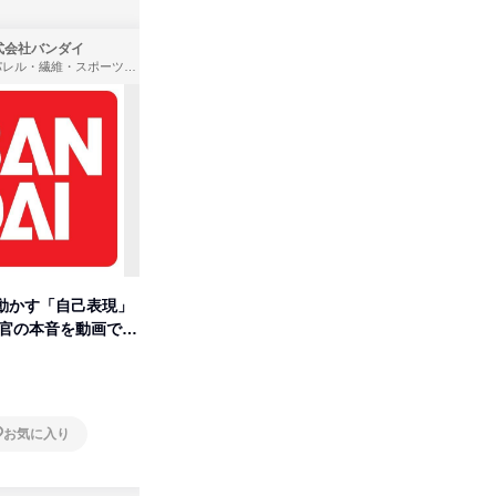
式会社バンダイ
株式会社住まいず
アパレル・繊維・スポーツメーカー、製造・メーカー、ゲーム制作・販売
製造・メーカー、建築設計
動かす「自己表現」
先着順・選考なし|注文住宅の総
【オンラ
考官の本音を動画で公
合職|会社説明会&社長座談会
業界の裏
明会
オンライン
オンラ
お気に入り
お気に入り