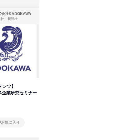
会社KADOKAWA
株式会社住まいず
版社・新聞社
製造・メーカー、建築設計
テンツ】
先着順・選考なし|注文住宅の総
タカラト
WA企業研究セミナー
合職|会社説明会&社長座談会
ビ」を学
オンライン
オンラ
お気に入り
お気に入り