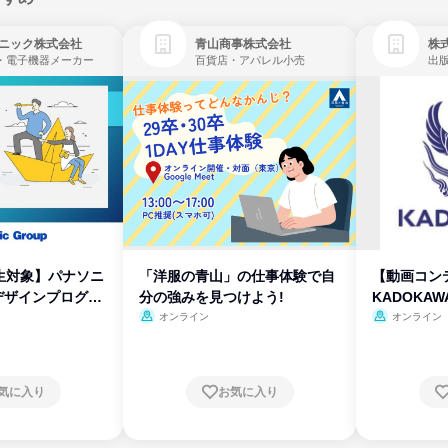
ニック株式会社
青山商事株式会社
株式
・電子機器メーカー
百貨店・アパレル小売
出
生対象】パナソニ
「洋服の青山」の仕事体験で自
【動画コン
デザインプログラ
分の強みを見つけよう!
KADOKA
オンライン
オンライン
気に入り
お気に入り