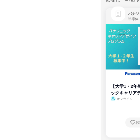
パナソ
半導体
【大学1・2年
ックキャリア
ム
オンライン
お