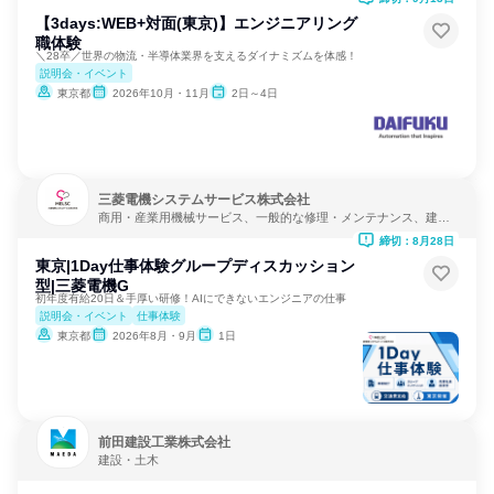
【3days:WEB+対面(東京)】エンジニアリング
職体験
＼28卒／世界の物流・半導体業界を支えるダイナミズムを体感！
説明会・イベント
東京都
2026年10月・11月
2日～4日
三菱電機システムサービス株式会社
商用・産業用機械サービス、一般的な修理・メンテナンス、建
設・修理・メンテナンスサービス
締切：8月28日
東京|1Day仕事体験グループディスカッション
型|三菱電機G
初年度有給20日＆手厚い研修！AIにできないエンジニアの仕事
説明会・イベント
仕事体験
東京都
2026年8月・9月
1日
前田建設工業株式会社
建設・土木