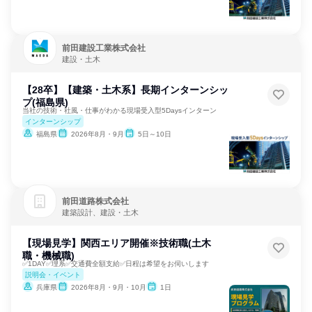
前田建設工業株式会社
建設・土木
【28卒】【建築・土木系】長期インターンシッ
プ(福島県)
当社の技術・社風・仕事がわかる現場受入型5Daysインターン
インターンシップ
福島県
2026年8月・9月
5日～10日
前田道路株式会社
建築設計、建設・土木
【現場見学】関西エリア開催※技術職(土木
職・機械職)
✅1DAY✅理系✅交通費全額支給✅日程は希望をお伺いします
説明会・イベント
兵庫県
2026年8月・9月・10月
1日