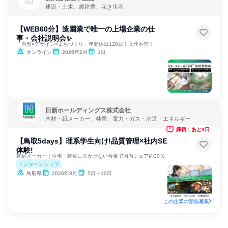
建設・土木、農耕業、花き生産
【WEB60分】造園業で唯一の上場企業の仕
事・会社説明会✨
「自然×デザイン×まちづくり」年間休日120日！文理不問！
オンライン
2026年2月
1日
日新ホールディングス株式会社
木材・紙メーカー、林業、電力・ガス・水道・エネルギー
締切：あと3日
【鳥取5days】理系学生向け!品質管理×社内SE
体験!
建材メーカー｜住宅・建築に欠かせない合板で国内シェア約30％
インターンシップ
鳥取県
2026年8月
5日～10日
この企業の類似募集