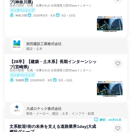
プ(神奈川県)
当社の技術・社風・仕事がわかる現場受入型5Daysインターン
インターンシップ
神奈川県
2026年8月・9月
5日～10日
前田建設工業株式会社
建設・土木
【28卒】【建築・土木系】長期インターンシッ
プ(宮崎県)
当社の技術・社風・仕事がわかる現場受入型5Daysインターン
インターンシップ
宮崎県
2026年8月・9月
5日～10日
大成ロテック株式会社
製造・メーカー、建設・土木、インフラ・鉱業
締切：10月31日
文系歓迎!街の未来を支える道路業界1day|大成
建設グループ