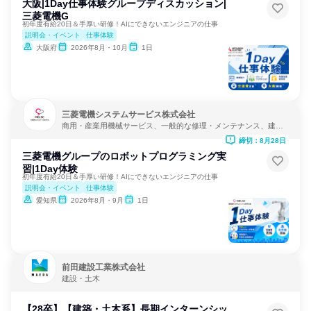
大阪|1Day仕事体験グループディスカッション|
三菱電機G
初年度有給20日＆手厚い研修！AIにできないエンジニアの仕事
説明会・イベント
仕事体験
大阪府
2026年8月・10月
1日
三菱電機システムサービス株式会社
商用・産業用機械サービス、一般的な修理・メンテナンス、建
設・修理・メンテナンスサービス
締切：8月28日
三菱電機グループのロボットプログラミング実
習|1Day体験
初年度有給20日＆手厚い研修！AIにできないエンジニアの仕事
説明会・イベント
仕事体験
愛知県
2026年8月・9月
1日
前田建設工業株式会社
建設・土木
【28卒】【建築・土木系】長期インターンシッ