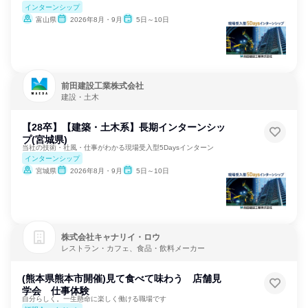
インターンシップ
富山県
2026年8月・9月
5日～10日
前田建設工業株式会社
建設・土木
【28卒】【建築・土木系】長期インターンシッ
プ(宮城県)
当社の技術・社風・仕事がわかる現場受入型5Daysインターン
インターンシップ
宮城県
2026年8月・9月
5日～10日
株式会社キャナリイ・ロウ
レストラン・カフェ、食品・飲料メーカー
(熊本県熊本市開催)見て食べて味わう 店舗見
学会 仕事体験
自分らしく。一生懸命に楽しく働ける職場です