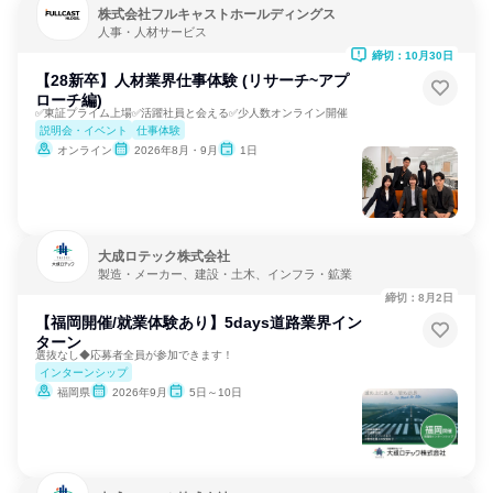
株式会社フルキャストホールディングス
人事・人材サービス
締切：10月30日
【28新卒】人材業界仕事体験 (リサーチ~アプ
ローチ編)
✅東証プライム上場✅活躍社員と会える✅少人数オンライン開催
説明会・イベント
仕事体験
オンライン
2026年8月・9月
1日
大成ロテック株式会社
製造・メーカー、建設・土木、インフラ・鉱業
締切：8月2日
【福岡開催/就業体験あり】5days道路業界イン
ターン
選抜なし◆応募者全員が参加できます！
インターンシップ
福岡県
2026年9月
5日～10日