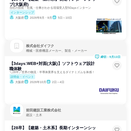
プ(大阪府)
当社の技術・社風・仕事がわかる現場受入型5Daysインターン
インターンシップ
大阪府
2026年8月・9月
5日～10日
株式会社ダイフク
機械・医療機器メーカー、製造・メーカー
締切：9月13日
【3days:WEB+対面(大阪)】ソフトウェア設計
職体験
＼28卒／世界の物流・半導体業界を支えるダイナミズムを体感！
説明会・イベント
大阪府
2026年10月
2日～4日
前田建設工業株式会社
建設・土木
【28卒】【建築・土木系】長期インターンシッ