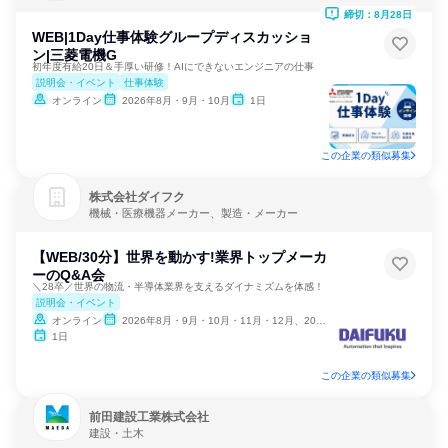
設・修理・メンテナンスサービス
締切：8月28日
WEB|1Day仕事体験グループディスカッショ
ン|三菱電機G
初年度有給20日＆手厚い研修！AIにできないエンジニアの仕事
説明会・イベント
仕事体験
オンライン
2026年8月・9月・10月
1日
この企業の類似募集
株式会社ダイフク
機械・医療機器メーカー、製造・メーカー
【WEB/30分】世界を動かす!業界トップメーカ
ーのQ&A会
＼28卒／世界の物流・半導体業界を支えるダイナミズムを体感！
説明会・イベント
オンライン
2026年8月・9月・10月・11月・12月、2027年1月
1日
この企業の類似募集
前田建設工業株式会社
建設・土木