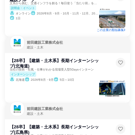
文系から挑む、交通インフラを創る！毎日使う「当たり前」を守る
説明会・イベント
オンライン
2026年8月・9月・10月・11月・12月、2027年1月・2月
1日
この企業の類似募集
前田建設工業株式会社
建設・土木
【28卒】【建築・土木系】長期インターンシッ
プ(北海道)
当社の技術・社風・仕事がわかる現場受入型5Daysインターン
インターンシップ
北海道
2026年8月・9月
5日～10日
前田建設工業株式会社
建設・土木
【28卒】【建築・土木系】長期インターンシッ
プ(広島県)