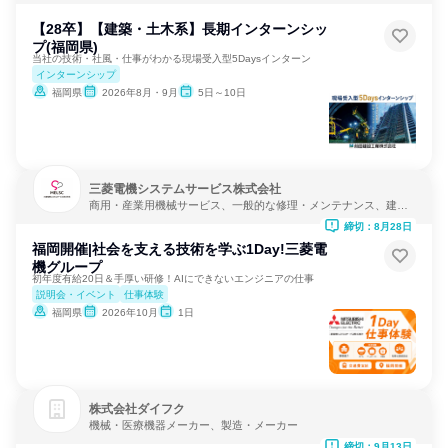
【28卒】【建築・土木系】長期インターンシッ
プ(福岡県)
当社の技術・社風・仕事がわかる現場受入型5Daysインターン
インターンシップ
福岡県
2026年8月・9月
5日～10日
三菱電機システムサービス株式会社
商用・産業用機械サービス、一般的な修理・メンテナンス、建
設・修理・メンテナンスサービス
締切：8月28日
福岡開催|社会を支える技術を学ぶ1Day!三菱電
機グループ
初年度有給20日＆手厚い研修！AIにできないエンジニアの仕事
説明会・イベント
仕事体験
福岡県
2026年10月
1日
株式会社ダイフク
機械・医療機器メーカー、製造・メーカー
締切：9月13日