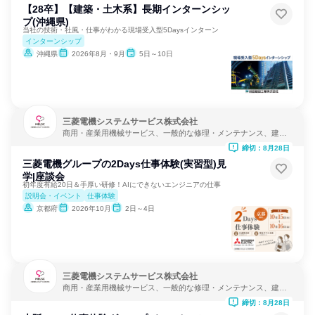
【28卒】【建築・土木系】長期インターンシッ
プ(沖縄県)
当社の技術・社風・仕事がわかる現場受入型5Daysインターン
インターンシップ
沖縄県
2026年8月・9月
5日～10日
三菱電機システムサービス株式会社
商用・産業用機械サービス、一般的な修理・メンテナンス、建
設・修理・メンテナンスサービス
締切：8月28日
三菱電機グループの2Days仕事体験(実習型)見
学|座談会
初年度有給20日＆手厚い研修！AIにできないエンジニアの仕事
説明会・イベント
仕事体験
京都府
2026年10月
2日～4日
三菱電機システムサービス株式会社
商用・産業用機械サービス、一般的な修理・メンテナンス、建
設・修理・メンテナンスサービス
締切：8月28日