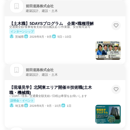
前田道路株式会社
建築設計、建設・土木
【土木職】5DAYSプログラム 企業×職種理解
交通費全額/食事毎食支給/宿泊施設あり/作業服、安全靴等貸与
インターンシップ
茨城県
2026年8月・9月
5日～10日
前田道路株式会社
建築設計、建設・土木
【現場見学】北関東エリア開催※技術職(土木
職・機械職)
✅1DAY✅理系✅交通費全額支給✅日程は希望をお伺いします
説明会・イベント
埼玉県
2026年8月・9月・10月
1日