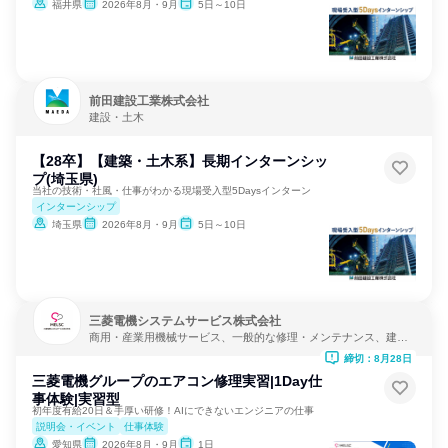
福井県
2026年8月・9月
5日～10日
前田建設工業株式会社
建設・土木
【28卒】【建築・土木系】長期インターンシッ
プ(埼玉県)
当社の技術・社風・仕事がわかる現場受入型5Daysインターン
インターンシップ
埼玉県
2026年8月・9月
5日～10日
三菱電機システムサービス株式会社
商用・産業用機械サービス、一般的な修理・メンテナンス、建
設・修理・メンテナンスサービス
締切：8月28日
三菱電機グループのエアコン修理実習|1Day仕
事体験|実習型
初年度有給20日＆手厚い研修！AIにできないエンジニアの仕事
説明会・イベント
仕事体験
愛知県
2026年8月・9月
1日