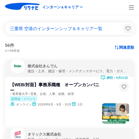
インターン
キャリア
＆
三重県 空港のインターンシップ＆キャリア一覧
56件
関連度順
1〜56件目
株式会社きんでん
建設・土木、建設・修理・メンテナンスサービス、電力・ガス・
水道・エネルギー
締切：8月31日
【WEB/対面】事務系職種 オープンカンパニ
ー
✅業界最大手✅営業、企画、人事、総務、経理
説明会・イベント
オンライン
2026年8月・9月・10月
1日
オリックス株式会社