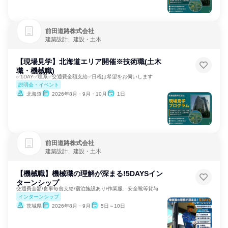
前田道路株式会社
建築設計、建設・土木
【現場見学】北海道エリア開催※技術職(土木
職・機械職)
✅1DAY✅理系✅交通費全額支給✅日程は希望をお伺いします
説明会・イベント
北海道
2026年8月・9月・10月
1日
前田道路株式会社
建築設計、建設・土木
【機械職】機械職の理解が深まる!5DAYSイン
ターンシップ
交通費全額/食事毎食支給/宿泊施設あり/作業服、安全靴等貸与
インターンシップ
茨城県
2026年8月・9月
5日～10日