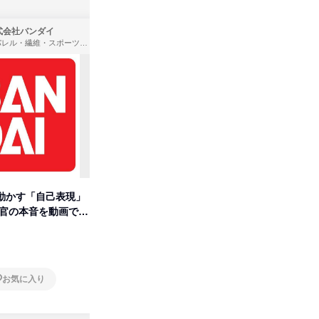
式会社バンダイ
株式会社住まいず
アパレル・繊維・スポーツメーカー、製造・メーカー、ゲーム制作・販売
製造・メーカー、建築設計
動かす「自己表現」
先着順・選考なし|注文住宅の総
タカラト
考官の本音を動画で公
合職|会社説明会&社長座談会
ビ」を学
オンライン
オンラ
お気に入り
お気に入り