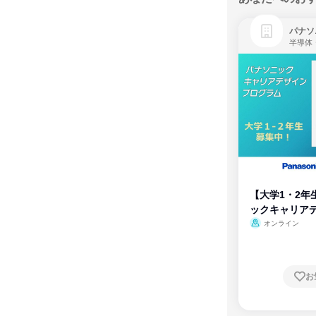
パナソ
半導体
【大学1・2年
ックキャリア
ム
オンライン
お