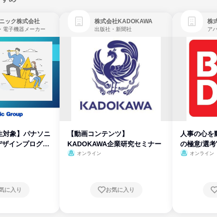
ニック株式会社
株式会社KADOKAWA
株
・電子機器メーカー
出版社・新聞社
生対象】パナソニ
【動画コンテンツ】
人事の心を
デザインプログラ
KADOKAWA企業研究セミナー
の極意/選
開
オンライン
オンライン
気に入り
お気に入り