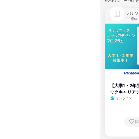
パナソ
半導体
【大学1・2年
ックキャリア
ム
オンライン
お