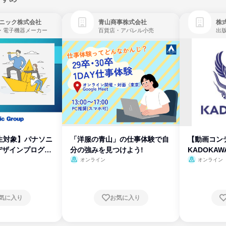
ニック株式会社
青山商事株式会社
株式
・電子機器メーカー
百貨店・アパレル小売
出
生対象】パナソニ
「洋服の青山」の仕事体験で自
【動画コン
デザインプログラ
分の強みを見つけよう!
KADOKA
オンライン
オンライン
気に入り
お気に入り