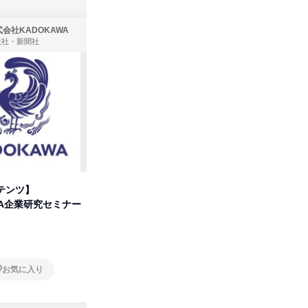
会社KADOKAWA
株式会社住まいず
版社・新聞社
製造・メーカー、建築設計
テンツ】
先着順・選考なし|注文住宅の総
タカラト
WA企業研究セミナー
合職|会社説明会&社長座談会
ビ」を学
オンライン
オンラ
お気に入り
お気に入り